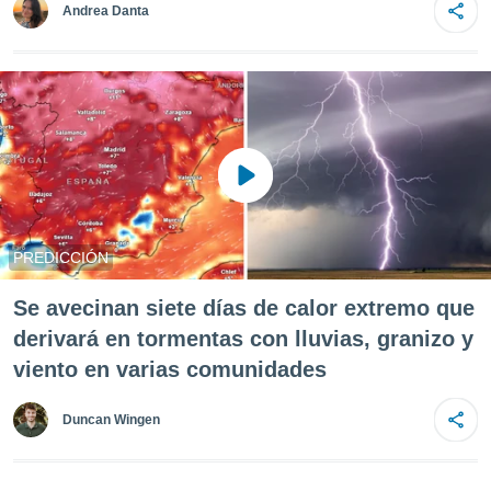
ediante
Andrea Danta
ecnologías
nos permite
estra
ara seguir
e contenido
stándares
ACEPTAR
sin coste.
Y
CONTINUAR
 botón
continuar",
der a la
CONFIGURACIÓN
ndo la
PREDICCIÓN
 de todas
, ya sean
Se avecinan siete días de calor extremo que
de nuestros
 nos
derivará en tormentas con lluvias, granizo y
viento en varias comunidades
 y análisis
tamiento en
b, así como
Duncan Wingen
un perfil
para
ublicidad y