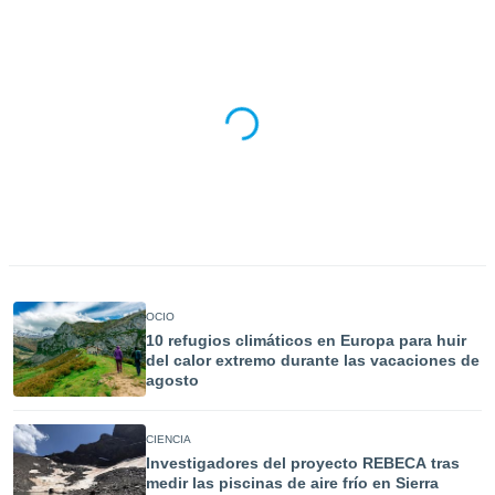
do en
 mismo.
sultar más
 en nuestra
 Cookies
y
ualquier
ento
 botón
ación de
kies
 disponible
e nuestra
.
OCIO
10 refugios climáticos en Europa para huir
IVAMENTE,
del calor extremo durante las vacaciones de
agosto
as
 a cookies
CIENCIA
 no aceptar
Investigadores del proyecto REBECA tras
ón de
medir las piscinas de aire frío en Sierra