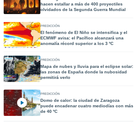
 seleccionar
hacen estallar a más de 400 proyectiles
o.
olvidados de la Segunda Guerra Mundial
calización
precisa e
PREDICCIÓN
ión mediante
El fenómeno de El Niño se intensifica y el
ECMWF avisa: el Pacífico alcanzará una
, publicidad
anomalía récord superior a los 3 ºC
dos,
 publicidad
PREDICCIÓN
,
Mapa de nubes y lluvia para el eclipse solar:
ón de
las zonas de España donde la nubosidad
 desarrollo
permitirá verlo
s.
tros 1199
PREDICCIÓN
ios
Domo de calor: la ciudad de Zaragoza
puede encadenar cuatro mediodías con más
de 40 ºC