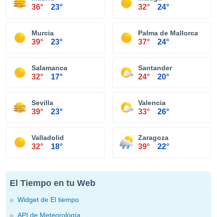
36°
23°
32°
24°
Murcia
Palma de Mallorca
39°
23°
37°
24°
Salamanca
Santander
32°
17°
24°
20°
Sevilla
Valencia
39°
23°
33°
26°
Valladolid
Zaragoza
32°
18°
39°
22°
El Tiempo en tu Web
Widget de El tiempo
API de Meteorología