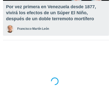
 botón
Por vez primera en Venezuela desde 1877,
.
vivirá los efectos de un Súper El Niño,
después de un doble terremoto mortífero
nto,
Francisco Martín León
cios
kies,
ores únicos
as similares
nar,
rocesar
onales como
 este sitio
recciones IP
ficadores de
 posible
s
 traten tus
nales en
 interés
go a lo que
nerte. Para
retirar su