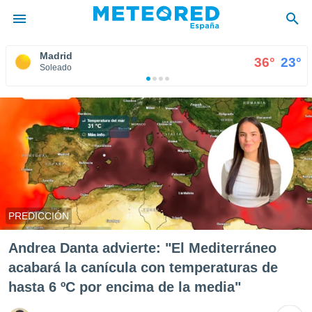
Madrid
°
36°
23°
privacidad
Soleado
o de
tiempo.com)
borado por
es para
ue la
 que se
e calidad.
eder a este
ediante las
opciones:
PREDICCIÓN
ookies y
e forma
Andrea Danta advierte: "El Mediterráneo
acabará la canícula con temperaturas de
d digital
hasta 6 ºC por encima de la media"
ada, basada
mación