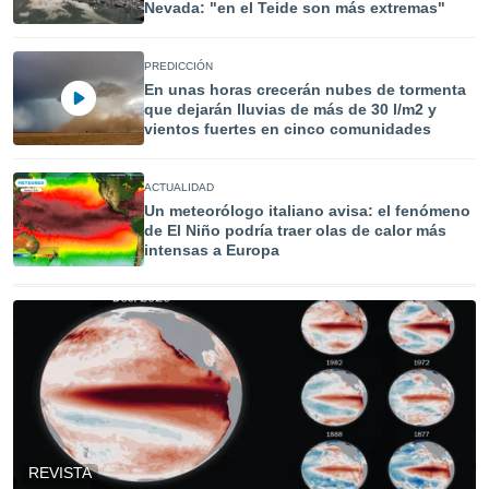
uedes
Nevada: "en el Teide son más extremas"
uestro sitio
.com. En
te
PREDICCIÓN
 de que
En unas horas crecerán nubes de tormenta
que dejarán lluvias de más de 30 l/m2 y
talarán
vientos fuertes en cinco comunidades
e sean
para
a
ACTUALIDAD
por el sitio
Un meteorólogo italiano avisa: el fenómeno
o se
de El Niño podría traer olas de calor más
cookies para
intensas a Europa
nto ni para
licidad o
ado, aunque
sualizar
general no
ada. Puedes
 instalación
y acceder a
io web a
REVISTA
ste abono