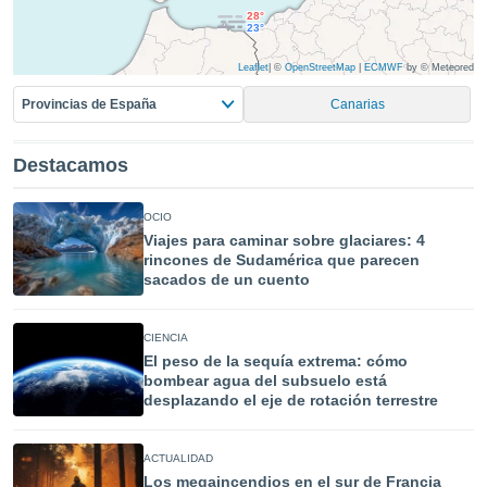
idad
28°
23°
a, utilizar
a
Leaflet
|
©
OpenStreetMap
|
ECMWF
by © Meteored
 la
Provincias de España
Canarias
da, crear un
personalizar
o, uso de
Destacamos
a la
e contenido
OCIO
do, medir el
Viajes para caminar sobre glaciares: 4
 de la
rincones de Sudamérica que parecen
medir el
sacados de un cuento
 del
 comprender
 través de
CIENCIA
s o a través
El peso de la sequía extrema: cómo
nación de
bombear agua del subsuelo está
edentes de
desplazando el eje de rotación terrestre
fuentes,
y mejora de
os, uso de
ACTUALIDAD
ados con el
Los megaincendios en el sur de Francia