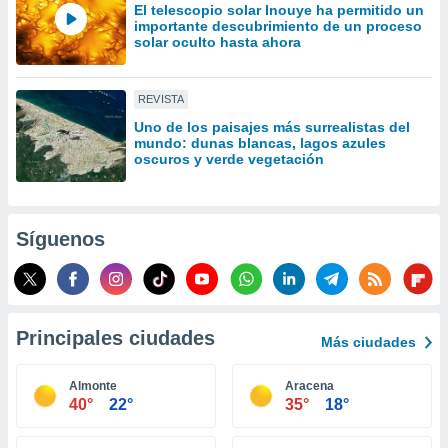
El telescopio solar Inouye ha permitido un
idad
importante descubrimiento de un proceso
a, utilizar
solar oculto hasta ahora
a
 la
REVISTA
da, crear un
personalizar
Uno de los paisajes más surrealistas del
mundo: dunas blancas, lagos azules
o, uso de
oscuros y verde vegetación
a la
e contenido
do, medir el
 de la
Síguenos
medir el
 del
 comprender
 través de
s o a través
Principales ciudades
nación de
Más ciudades
edentes de
fuentes,
Almonte
Aracena
y mejora de
40°
22°
35°
18°
os, uso de
ados con el