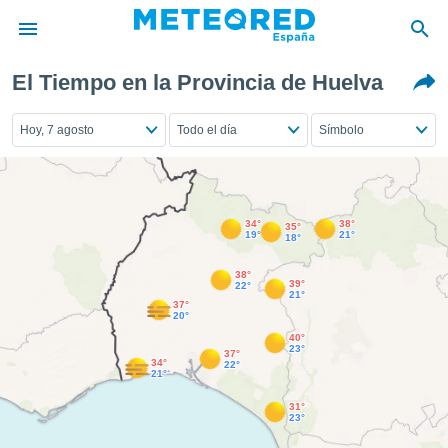
El Tiempo en la Provincia de Huelva
privacidad
o de
Hoy, 7 agosto
Todo el día
Símbolo
tiempo.com)
borado por
es para
ue la
 que se
34°
38°
35°
e calidad.
19°
21°
18°
eder a este
ediante las
38°
39°
22°
opciones:
21°
37°
20°
ookies y
40°
e forma
23°
37°
34°
22°
21°
d digital
31°
ada, basada
23°
mación