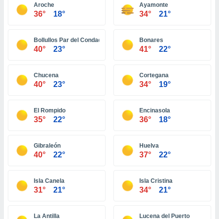
 seleccionar
Aroche
Ayamonte
o.
36°
18°
34°
21°
calización
precisa e
Bollullos Par del Condado
Bonares
ión mediante
40°
23°
41°
22°
, publicidad
Chucena
Cortegana
dos,
40°
23°
34°
19°
 publicidad
,
ón de
El Rompido
Encinasola
 desarrollo
35°
22°
36°
18°
s.
tros 1199
Gibraleón
Huelva
ios
40°
22°
37°
22°
Isla Canela
Isla Cristina
31°
21°
34°
21°
La Antilla
Lucena del Puerto