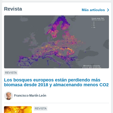
ento u
Revista
Más artículos
 de datos
er momento
ic en
o en
 Cookies
en
eb.
y
socios
el
to de
REVISTA
Los bosques europeos están perdiendo más
la
biomasa desde 2018 y almacenando menos CO2
 en un
 y/o acceder
Francisco Martín León
 de datos
ara
 anuncios
REVISTA
ar perfiles