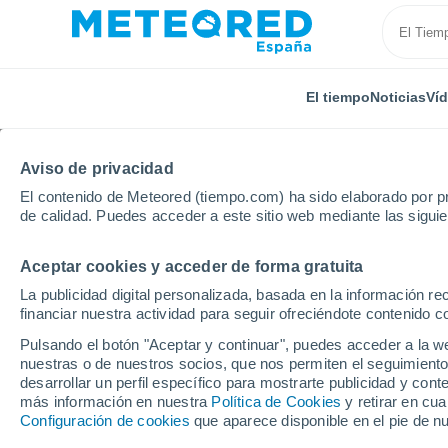
El tiempo
Noticias
Ví
TODAS
ACTUALIDAD
CIENCIA
PREDICCIÓN
ASTR
Aviso de privacidad
El contenido de Meteored (tiempo.com) ha sido elaborado por pr
de calidad. Puedes acceder a este sitio web mediante las sigui
Aceptar cookies y acceder de forma gratuita
La publicidad digital personalizada, basada en la información r
financiar nuestra actividad para seguir ofreciéndote contenido c
Inicio
Ram
Sequía en el oeste de EE. UU., la peor 
Pulsando el botón "Aceptar y continuar", puedes acceder a la w
nuestras o de nuestros socios, que nos permiten el seguimiento
desarrollar un perfil específico para mostrarte publicidad y co
Sequía en el oeste de 
más información en nuestra
Política de Cookies
y retirar en cu
Configuración de cookies
que aparece disponible en el pie de n
años