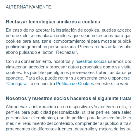
ALTERNATIVAMENTE,
Diferentes partes del mundo están ex
y extensas, que han sido llamadas me
Rechazar tecnologías similares a cookies
oeste de los EE.UU.
En caso de no aceptar la instalación de cookies, puedes acced
de que solo se instalarán cookies que sean necesarias para garan
cookies para analizar el comportamiento ni para mostrar publici
publicidad general no personalizada. Puedes rechazar la instala
abono pulsando el botón "Rechazar".
Con su consentimiento, nosotros y
nuestros socios
usamos cooki
almacenar, acceder y procesar datos personales como su visita e
cookies. Es posible que algunos proveedores traten tus datos pe
oponerte. Para ello, puede retirar su consentimiento u oponerse
"Configurar"
o en nuestra
Política de Cookies
en este sitio web.
Nosotros y nuestros socios hacemos el siguiente trata
Almacenar la información en un dispositivo y/o acceder a ella, 
perfiles para publicidad personalizada, utilizar perfiles para sele
personalizar el contenido, uso de perfiles para la selección de c
medir el rendimiento del contenido, comprender al público a tra
procedentes de diferentes fuentes, desarrollo y mejora de los se