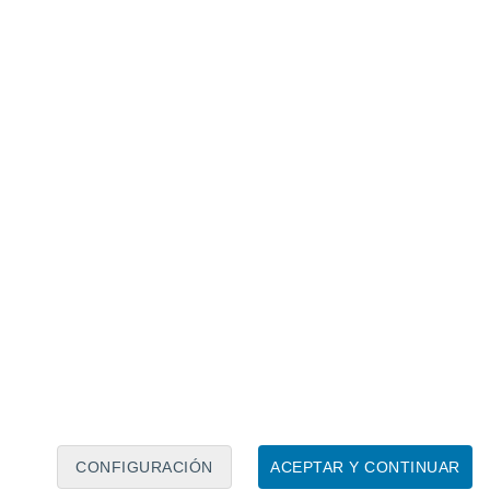
ite GRACE. NOAA
dades de que el período seco actual
años, probablemente más, son altas.
registros de humedad del suelo que se
dores calcularon que
existe un 94 % de
xtendiera hasta 2022
. Hay una
ue se extienda hasta el final de la década.
tra que el área al oeste de las Montañas
a el norte de México fue golpeada
sequías
, que duraron al menos 19 años,
CONFIGURACIÓN
ACEPTAR Y CONTINUAR