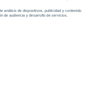
e análisis de dispositivos, publicidad y contenido
n de audiencia y desarrollo de servicios.
Imagen de PXHERE
/02/2022 06:41
4 min
uroeste de Estados Unidos y partes de
das
es la peor que ha afectado a la región
vestigadores.
XI no estaría en una trayectoria de
o antropogénico
", dijo el autor principal