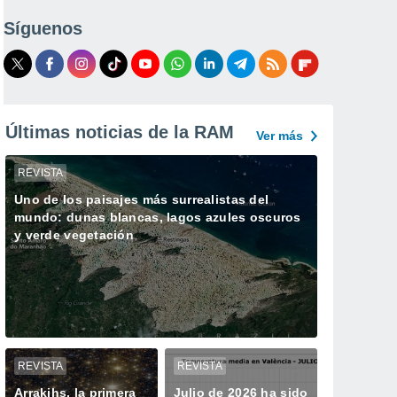
Síguenos
Últimas noticias de la RAM
Ver más
REVISTA
Uno de los paisajes más surrealistas del
mundo: dunas blancas, lagos azules oscuros
y verde vegetación
REVISTA
REVISTA
Arrakihs, la primera
Julio de 2026 ha sido