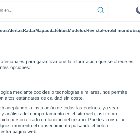
deos
Alertas
Radar
Mapas
Satélites
Modelos
Revista
Foro
El mundo
Esq
ONOMÍA
PLANTAS
OCIO
REVISTA
ofesionales para garantizar que la información que se ofrece es
entes opciones:
ecogida mediante cookies o tecnologías similares, nos permite
on altos estándares de calidad sin coste.
en 1.200 años
eb aceptando la instalación de todas las cookies, ya sean
 y análisis del comportamiento en el sitio web, así como
ntenido personalizado en función del mismo. Puedes consultar
EE. UU., la peor en 1.200
alquier momento el consentimiento pulsando el botón
uestra página web.