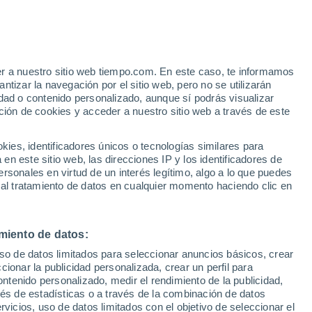
perimentado sequías intensas, prolongadas
gasequías. Una de estas zonas es el
er a nuestro sitio web tiempo.com. En este caso, te informamos
tizar la navegación por el sitio web, pero no se utilizarán
dad o contenido personalizado, aunque sí podrás visualizar
ción de cookies y acceder a nuestro sitio web a través de este
es, identificadores únicos o tecnologías similares para
n este sitio web, las direcciones IP y los identificadores de
rsonales en virtud de un interés legítimo, algo a lo que puedes
 al tratamiento de datos en cualquier momento haciendo clic en
miento de datos:
uso de datos limitados para seleccionar anuncios básicos, crear
ccionar la publicidad personalizada, crear un perfil para
ontenido personalizado, medir el rendimiento de la publicidad,
vés de estadísticas o a través de la combinación de datos
rvicios, uso de datos limitados con el objetivo de seleccionar el