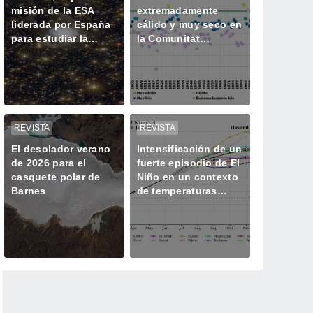
misión de la ESA
extremadamente
liderada por España
cálido y muy seco en
para estudiar la
la Comunitat
historia oculta de las
Valenciana
galaxias
REVISTA
REVISTA
El desolador verano
Intensificación de un
de 2026 para el
fuerte episodio de El
casquete polar de
Niño en un contexto
Barnes
de temperaturas
superiores a lo
normal, según la
OMM