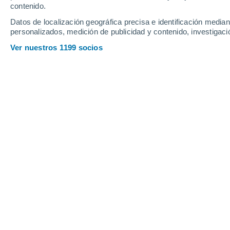
contenido.
Datos de localización geográfica precisa e identificación mediant
personalizados, medición de publicidad y contenido, investigació
Ver nuestros 1199 socios
Una severa sequía esta afectando a zonas de EE.UU. 
Francisco Martín León
16
La megasequía
que ha resecado el
s
México
durante las últimas dos déca
en al menos 1200 años
, según los in
"
La sequía de principios del siglo X
megasequía sin el cambio climátic