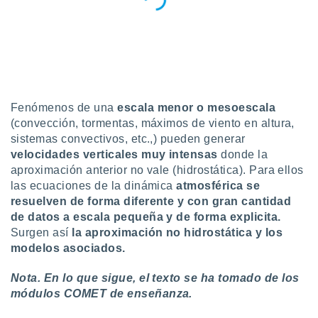
uedes
uestro sitio
.com. En
te
 de que
talarán
e sean
para
Fenómenos de una
escala menor o mesoescala
a
(convección, tormentas, máximos de viento en altura,
por el sitio
sistemas convectivos, etc.,) pueden generar
o se
cookies para
velocidades verticales muy intensas
donde la
aproximación anterior no vale (hidrostática). Para ellos
nto ni para
las ecuaciones de la dinámica
atmosférica se
licidad o
resuelven de forma diferente y con gran cantidad
de datos a escala pequeña y de forma explicita.
ado, aunque
Surgen así
la aproximación no hidrostática y los
sualizar
general no
modelos asociados.
ada. Puedes
 instalación
Nota. En lo que sigue, el texto se ha tomado de los
y acceder a
módulos COMET de enseñanza.
io web a
ste abono