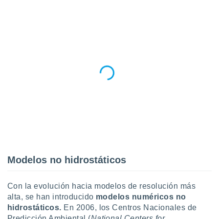
idad
a, utilizar
a
 la
da, crear un
personalizar
o, uso de
a la
e contenido
do, medir el
 de la
medir el
 del
 comprender
 través de
s o a través
Modelos no hidrostáticos
nación de
edentes de
fuentes,
Con la evolución hacia modelos de resolución más
y mejora de
alta, se han introducido
modelos numéricos no
os, uso de
hidrostáticos.
En 2006, los Centros Nacionales de
ados con el
Predicción Ambiental (
National Centers for