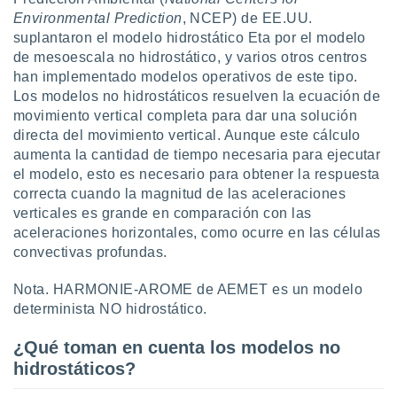
 seleccionar
Environmental Prediction
, NCEP) de EE.UU.
o.
suplantaron el modelo hidrostático Eta por el modelo
calización
de mesoescala no hidrostático, y varios otros centros
precisa e
han implementado modelos operativos de este tipo.
ión mediante
Los modelos no hidrostáticos resuelven la ecuación de
, publicidad
movimiento vertical completa para dar una solución
directa del movimiento vertical. Aunque este cálculo
dos,
aumenta la cantidad de tiempo necesaria para ejecutar
 publicidad
el modelo, esto es necesario para obtener la respuesta
,
correcta cuando la magnitud de las aceleraciones
ón de
verticales es grande en comparación con las
 desarrollo
s.
aceleraciones horizontales, como ocurre en las células
convectivas profundas.
tros 1199
ios
Nota. HARMONIE-AROME de AEMET es un modelo
determinista NO hidrostático.
¿Qué toman en cuenta los modelos no
hidrostáticos?