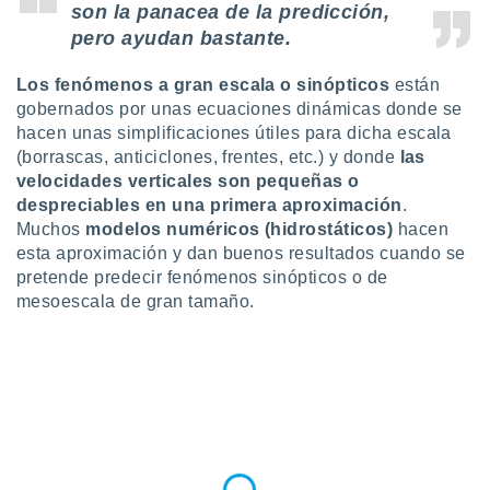
son la panacea de la predicción,
do en
pero ayudan bastante.
 mismo.
sultar más
Los fenómenos a gran escala o sinópticos
están
 en nuestra
gobernados por unas ecuaciones dinámicas donde se
 Cookies
y
ualquier
hacen unas simplificaciones útiles para dicha escala
(borrascas, anticiclones, frentes, etc.) y donde
las
ento
velocidades verticales son pequeñas o
 botón
despreciables en una primera aproximación
.
ación de
Muchos
modelos numéricos (hidrostáticos)
hacen
kies
esta aproximación y dan buenos resultados cuando se
 disponible
pretende predecir fenómenos sinópticos o de
e nuestra
.
mesoescala de gran tamaño.
IVAMENTE,
as
 a cookies
 no aceptar
ón de