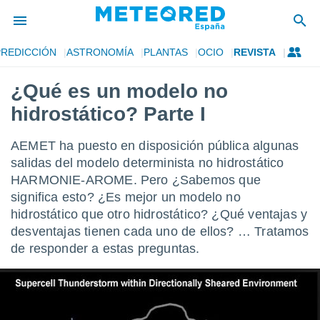
PREDICCIÓN
ASTRONOMÍA
PLANTAS
OCIO
REVISTA
privacidad
¿Qué es un modelo no
o de
tiempo.com)
hidrostático? Parte I
borado por
es para
ue la
AEMET ha puesto en disposición pública algunas
 que se
salidas del modelo determinista no hidrostático
e calidad.
HARMONIE-AROME. Pero ¿Sabemos que
eder a este
ediante las
significa esto? ¿Es mejor un modelo no
opciones:
hidrostático que otro hidrostático? ¿Qué ventajas y
desventajas tienen cada uno de ellos? … Tratamos
ookies y
de responder a estas preguntas.
e forma
d digital
ada, basada
mación