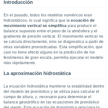
Introducción
 botón
.
En el pasado, todos los modelos numéricos eran
nto,
hidrostáticos, lo cual significa que la
ecuación de
movimiento vertical se simplifica
para producir el
cios
balance supuesto entre el peso de la atmósfera y el
kies,
gradiente de presión vertical. El movimiento vertical no
ores únicos
se calcula directamente, sino se diagnostica a partir de
as similares
otras variables pronosticadas. Esta simplificación, que
nar,
rocesar
casi no tiene efecto alguno en la predicción de los
onales como
fenómenos de gran escala, permitía ejecutar el modelo
 este sitio
más rápidamente.
recciones IP
ficadores de
La aproximación hidrostática
 posible
s
 traten tus
La ecuación hidrostática mantiene la estabilidad dentro
nales en
del modelo de pronóstico y se utiliza para calcular el
 interés
campo de altura, z, necesario para determinar el
go a lo que
balance geostrófico en las ecuaciones de pronóstico
nerte. Para
retirar su
del viento. Esta ecuación de diagnóstico relaciona la