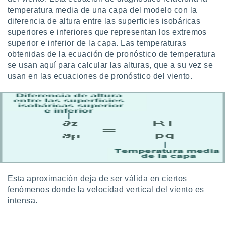
ento u
temperatura media de una capa del modelo con la
diferencia de altura entre las superficies isobáricas
 de datos
superiores e inferiores que representan los extremos
er momento
superior e inferior de la capa. Las temperaturas
ic en
obtenidas de la ecuación de pronóstico de temperatura
o en
se usan aquí para calcular las alturas, que a su vez se
 Cookies
en
usan en las ecuaciones de pronóstico del viento.
eb.
y
socios
el
to de
la
 en un
Esta aproximación deja de ser válida en ciertos
 y/o acceder
fenómenos donde la velocidad vertical del viento es
 de datos
intensa.
ara
 anuncios
ar perfiles