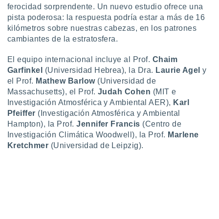
ferocidad sorprendente. Un nuevo estudio ofrece una
 botón
.
pista poderosa: la respuesta podría estar a más de 16
kilómetros sobre nuestras cabezas, en los patrones
cambiantes de la estratosfera.
nto,
cios
El equipo internacional incluye al Prof.
Chaim
kies,
Garfinkel
(Universidad Hebrea), la Dra.
Laurie Agel
y
ores únicos
el Prof.
Mathew Barlow
(Universidad de
as similares
Massachusetts), el Prof.
Judah Cohen
(MIT e
nar,
Investigación Atmosférica y Ambiental AER),
Karl
rocesar
Pfeiffer
(Investigación Atmosférica y Ambiental
onales como
Hampton), la Prof.
Jennifer Francis
(Centro de
 este sitio
recciones IP
Investigación Climática Woodwell), la Prof.
Marlene
ficadores de
Kretchmer
(Universidad de Leipzig).
 posible
s
 traten tus
nales en
 interés
go a lo que
nerte. Para
retirar su