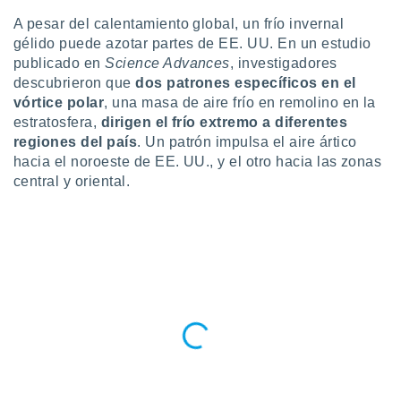
do en
A pesar del calentamiento global, un frío invernal
 mismo.
gélido puede azotar partes de EE. UU. En un estudio
sultar más
publicado en
Science Advances
, investigadores
 en nuestra
descubrieron que
dos patrones específicos en el
 Cookies
y
vórtice polar
, una masa de aire frío en remolino en la
ualquier
estratosfera,
dirigen el frío extremo a diferentes
regiones del país
. Un patrón impulsa el aire ártico
ento
 botón
hacia el noroeste de EE. UU., y el otro hacia las zonas
ación de
central y oriental.
kies
 disponible
e nuestra
.
IVAMENTE,
as
 a cookies
 no aceptar
ón de