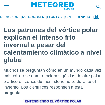
PREDICCIÓN
ASTRONOMÍA
PLANTAS
OCIO
REVISTA
privacidad
Los patrones del vórtice polar
o de
tiempo.com)
explican el intenso frío
borado por
es para
invernal a pesar del
ue la
calentamiento climático a nivel
 que se
e calidad.
global
eder a este
ediante las
opciones:
Muchos se preguntan cómo en un mundo cada vez
más cálido se dan irrupciones gélidas de aire polar
ookies y
o ártico en zonas del hemisferio norte durante el
e forma
invierno. Los científicos responden a esta
pregunta.
d digital
ada, basada
mación