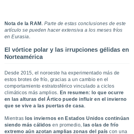
uedes
uestro sitio
.com. En
te
Nota de la RAM
.
Parte de estas conclusiones de este
 de que
artículo se pueden hacer extensiva a los meses fríos
talarán
e sean
en Eurasia
.
para
a
El vórtice polar y las irrupciones gélidas en
por el sitio
Norteamérica
o se
cookies para
Desde 2015, el noroeste ha experimentado más de
nto ni para
estos brotes de frío, gracias a un cambio en el
licidad o
comportamiento estratosférico vinculado a ciclos
climáticos más amplios.
En resumen: lo que ocurre
ado, aunque
sualizar
en las alturas del Ártico puede influir en el invierno
general no
que se vive a las puertas de casa
.
ada. Puedes
 instalación
Mientras
los inviernos en Estados Unidos continúan
y acceder a
siendo más cálidos
en promedio,
las olas de frío
io web a
extremo aún azotan amplias zonas del país
con una
ste abono