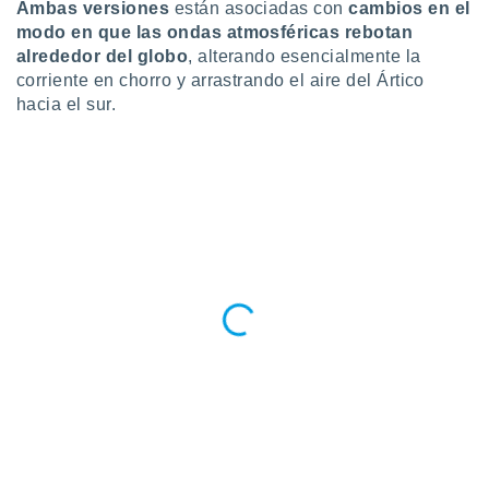
 seleccionar
Ambas versiones
están asociadas con
cambios en el
o.
modo en que las ondas atmosféricas rebotan
alrededor del globo
, alterando esencialmente la
calización
precisa e
corriente en chorro y arrastrando el aire del Ártico
ión mediante
hacia el sur.
, publicidad
dos,
 publicidad
,
ón de
 desarrollo
s.
tros 1199
ios