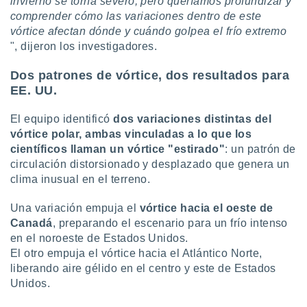
invierno se torna severo, pero queríamos profundizar y
idad
comprender cómo las variaciones dentro de este
a, utilizar
vórtice afectan dónde y cuándo golpea el frío extremo
a
", dijeron los investigadores.
 la
da, crear un
Dos patrones de vórtice, dos resultados para
personalizar
EE. UU.
o, uso de
a la
El equipo identificó
dos variaciones distintas del
e contenido
vórtice polar, ambas vinculadas a lo que los
do, medir el
científicos llaman un vórtice "estirado"
: un patrón de
 de la
circulación distorsionado y desplazado que genera un
medir el
 del
clima inusual en el terreno.
 comprender
 través de
Una variación empuja el
vórtice hacia el oeste de
s o a través
Canadá
, preparando el escenario para un frío intenso
nación de
en el noroeste de Estados Unidos.
edentes de
El otro empuja el vórtice hacia el Atlántico Norte,
fuentes,
liberando aire gélido en el centro y este de Estados
y mejora de
os, uso de
Unidos.
ados con el