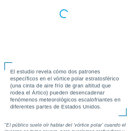
ento u
 de datos
er momento
ic en
o en
 Cookies
en
eb.
y
socios
El estudio revela cómo dos patrones
el
específicos en el vórtice polar estratosférico
to de
(una cinta de aire frío de gran altitud que
rodea el Ártico) pueden desencadenar
la
fenómenos meteorológicos escalofriantes en
 en un
diferentes partes de Estados Unidos.
 y/o acceder
 de datos
ara
 anuncios
"
El público suele oír hablar del 'vórtice polar' cuando el
ar perfiles