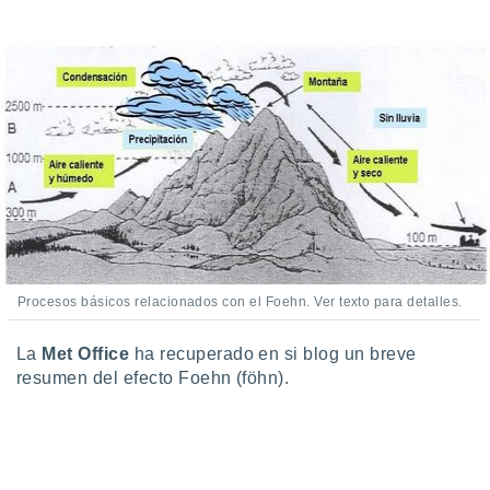
do en
 mismo.
sultar más
 en nuestra
 Cookies
y
ualquier
ento
 botón
ación de
kies
 disponible
e nuestra
.
Procesos básicos relacionados con el Foehn. Ver texto para detalles.
IVAMENTE,
La
Met Office
ha recuperado en si blog un breve
resumen del efecto Foehn (föhn).
as
 a cookies
 no aceptar
ón de