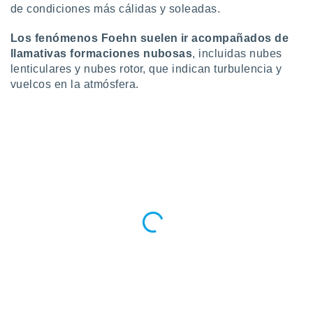
de condiciones más cálidas y soleadas.
ento u
 de datos
Los fenómenos Foehn suelen ir acompañados de
er momento
llamativas formaciones nubosas
, incluidas nubes
ic en
lenticulares y nubes rotor, que indican turbulencia y
o en
vuelcos en la atmósfera.
 Cookies
en
eb.
y
socios
el
to de
la
 en un
 y/o acceder
 de datos
ara
 anuncios
ar perfiles