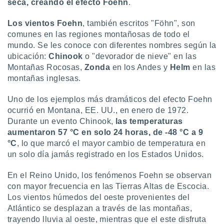
seca, creando el efecto Foehn
.
 botón
.
Los vientos Foehn
, también escritos "Föhn", son
comunes en las regiones montañosas de todo el
nto,
mundo. Se les conoce con diferentes nombres según la
ubicación:
Chinook
o "devorador de nieve" en las
cios
Montañas Rocosas,
Zonda
en los Andes y
Helm
en las
kies,
montañas inglesas.
ores únicos
as similares
nar,
Uno de los ejemplos más dramáticos del efecto Foehn
rocesar
ocurrió en Montana, EE. UU., en enero de 1972.
onales como
Durante un evento Chinook,
las temperaturas
 este sitio
aumentaron 57 °C en solo 24 horas, de -48 °C a 9
recciones IP
°C
, lo que marcó el mayor cambio de temperatura en
ficadores de
un solo día jamás registrado en los Estados Unidos.
 posible
s
 traten tus
En el Reino Unido, los fenómenos Foehn se observan
nales en
con mayor frecuencia en las Tierras Altas de Escocia.
 interés
Los vientos húmedos del oeste provenientes del
go a lo que
Atlántico se desplazan a través de las montañas,
nerte. Para
trayendo lluvia al oeste, mientras que el este disfruta
retirar su