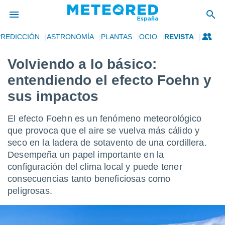
PREDICCIÓN
ASTRONOMÍA
PLANTAS
OCIO
REVISTA
privacidad
Volviendo a lo básico:
o de
tiempo.com)
entendiendo el efecto Foehn y
borado por
es para
sus impactos
ue la
 que se
El efecto Foehn es un fenómeno meteorológico
e calidad.
eder a este
que provoca que el aire se vuelva más cálido y
ediante las
seco en la ladera de sotavento de una cordillera.
opciones:
Desempeña un papel importante en la
configuración del clima local y puede tener
ookies y
e forma
consecuencias tanto beneficiosas como
peligrosas.
d digital
ada, basada
mación