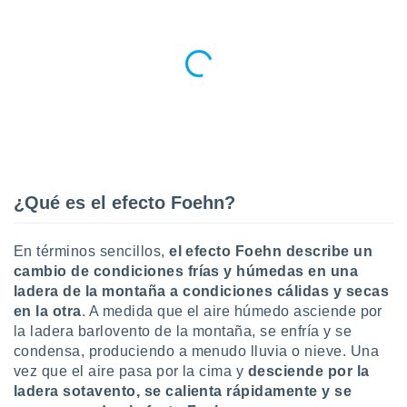
uedes
uestro sitio
.com. En
te
 de que
talarán
e sean
para
a
por el sitio
o se
cookies para
¿Qué es el efecto Foehn?
nto ni para
licidad o
En términos sencillos,
el efecto Foehn describe un
cambio de condiciones frías y húmedas en una
ado, aunque
ladera de la montaña a condiciones cálidas y secas
sualizar
en la otra
. A medida que el aire húmedo asciende por
general no
la ladera barlovento de la montaña, se enfría y se
ada. Puedes
 instalación
condensa, produciendo a menudo lluvia o nieve. Una
y acceder a
vez que el aire pasa por la cima y
desciende por la
io web a
ladera sotavento, se calienta rápidamente y se
ste abono