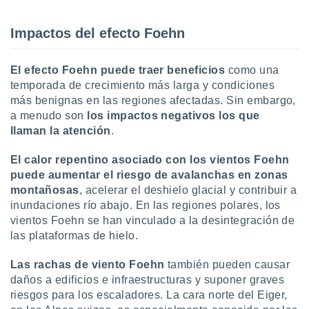
idad
a, utilizar
Impactos del efecto Foehn
a
 la
El efecto Foehn puede traer beneficios
como una
da, crear un
temporada de crecimiento más larga y condiciones
personalizar
más benignas en las regiones afectadas. Sin embargo,
o, uso de
a la
a menudo son
los impactos negativos los que
e contenido
llaman la atención
.
do, medir el
 de la
El calor repentino asociado con los vientos Foehn
medir el
puede aumentar el riesgo de avalanchas en zonas
 del
montañosas
, acelerar el deshielo glacial y contribuir a
 comprender
inundaciones río abajo. En las regiones polares, los
 través de
s o a través
vientos Foehn se han vinculado a la desintegración de
nación de
las plataformas de hielo.
edentes de
fuentes,
Las rachas de viento Foehn
también pueden causar
y mejora de
daños a edificios e infraestructuras y suponer graves
os, uso de
riesgos para los escaladores. La cara norte del Eiger,
ados con el