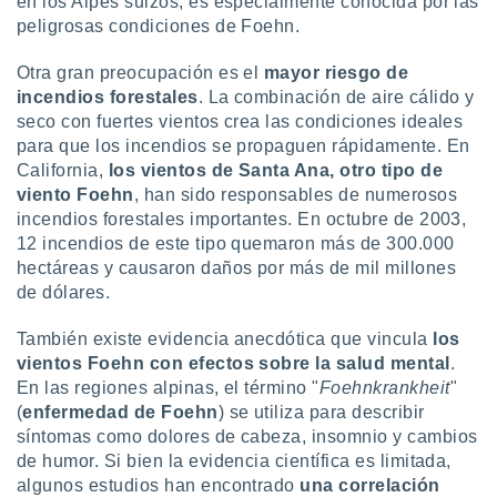
en los Alpes suizos, es especialmente conocida por las
 seleccionar
o.
peligrosas condiciones de Foehn.
calización
Otra gran preocupación es el
mayor riesgo de
precisa e
incendios forestales
. La combinación de aire cálido y
ión mediante
seco con fuertes vientos crea las condiciones ideales
, publicidad
para que los incendios se propaguen rápidamente. En
California,
los vientos de Santa Ana, otro tipo de
dos,
viento Foehn
, han sido responsables de numerosos
 publicidad
incendios forestales importantes. En octubre de 2003,
,
12 incendios de este tipo quemaron más de 300.000
ón de
hectáreas y causaron daños por más de mil millones
 desarrollo
s.
de dólares.
tros 1199
También existe evidencia anecdótica que vincula
los
ios
vientos Foehn con efectos sobre la salud mental
.
En las regiones alpinas, el término "
Foehnkrankheit
"
(
enfermedad de Foehn
) se utiliza para describir
síntomas como dolores de cabeza, insomnio y cambios
de humor. Si bien la evidencia científica es limitada,
algunos estudios han encontrado
una correlación