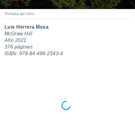
do en
 mismo.
Portada del libro
sultar más
 en nuestra
Luis Herrera Mesa
 Cookies
y
McGraw Hill
ualquier
Año 2021
376 páginas
ento
ISBN: 978-84-486-2543-6
 botón
ación de
kies
 disponible
e nuestra
.
IVAMENTE,
as
 a cookies
 no aceptar
ón de