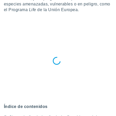
ento u
especies amenazadas, vulnerables o en peligro, como
el Programa
Life
de la Unión Europea.
 de datos
er momento
ic en
o en
 Cookies
en
eb.
y
socios
el
to de
la
 en un
 y/o acceder
 de datos
ara
Índice de contenidos
 anuncios
ar perfiles