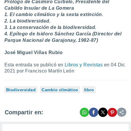
Prólogo de Casimiro Curbelo, Presidente del
idad
Cabildo Insular de La Gomera
a, utilizar
1. El cambio climático y la sexta extinción.
a
 la
2. La biodiversidad.
3. La conservación de la biodiversidad.
da, crear un
4. Epílogo de Isidoro Sánchez García (Director del
personalizar
Parque Nacional de Garajonay, 1982-87)
o, uso de
a la
José Miguel Viñas Rubio
e contenido
do, medir el
Esta entrada se publicó en
Libros y Revistas
en 04 Dic
 de la
medir el
2021 por Francisco Martín León
 del
 comprender
 través de
Biodiversidad
Cambio climático
libro
s o a través
nación de
edentes de
fuentes,
Compartir en:
y mejora de
os, uso de
ados con el