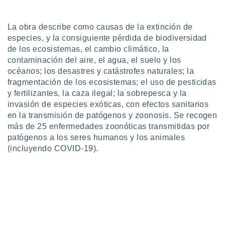
uedes
uestro sitio
.com. En
La obra describe como causas de la extinción de
te
especies, y la consiguiente pérdida de biodiversidad
 de que
de los ecosistemas, el cambio climático, la
talarán
contaminación del aire, el agua, el suelo y los
e sean
para
océanos; los desastres y catástrofes naturales; la
a
fragmentación de los ecosistemas; el uso de pesticidas
por el sitio
y fertilizantes, la caza ilegal; la sobrepesca y la
o se
invasión de especies exóticas, con efectos sanitarios
cookies para
en la transmisión de patógenos y zoonosis. Se recogen
más de 25 enfermedades zoonóticas transmitidas por
nto ni para
licidad o
patógenos a los seres humanos y los animales
(incluyendo COVID-19).
ado, aunque
sualizar
general no
ada. Puedes
 instalación
y acceder a
io web a
ste abono