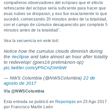
compañeros observadores del eclipses que el efecto
ento u
refrescante del eclipse sería suficiente para hacer que
 de datos
esas nubes se disiparan, y eso fue exactamente lo que
er momento
sucedió, comenzando 20 minutos antes de la totalidad,
ic en
con el campo de cúmulos desaparecido por completo 5
o en
minutos antes de la totalidad".
 Cookies
en
Vea la secuencia en este tuit:
eb.
Notice how the cumulus clouds diminish during
y
socios
the
#eclipse
and take almost an hour after totality
el
to redevelop! (goes16 prelim&non-op)
pic.twitter.com/yPhCnZmHbW
to de
— NWS Columbia (@NWSColumbia)
22 de
la
agosto de 2017
 en un
Vía @NWSColumbia
 y/o acceder
 de datos
ara
Esta entrada se publicó en
Reportajes
en 23 Ago 2017
 anuncios
por Francisco Martín León
ar perfiles