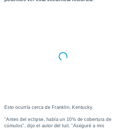
 botón
.
nto,
cios
kies,
ores únicos
as similares
nar,
rocesar
onales como
 este sitio
recciones IP
ficadores de
 posible
s
 traten tus
nales en
Esto ocurría cerca de Franklin, Kentucky.
 interés
go a lo que
"Antes del eclipse, había un 10% de cobertura de
nerte. Para
cúmulos", dijo el autor del tuit. "Aseguré a mis
retirar su