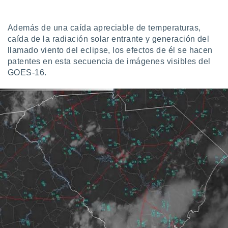
ediante
ecnologías
nos permite
Además de una caída apreciable de temperaturas,
estra
caída de la radiación solar entrante y generación del
ara seguir
llamado viento del eclipse, los efectos de él se hacen
e contenido
stándares
patentes en esta secuencia de imágenes visibles del
ACEPTAR
sin coste.
GOES-16.
Y
CONTINUAR
 botón
continuar",
der a la
CONFIGURACIÓN
ndo la
 de todas
, ya sean
de nuestros
 nos
 y análisis
tamiento en
b, así como
un perfil
para
ublicidad y