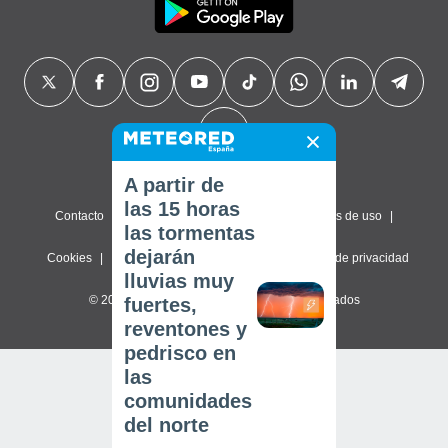
A partir de
las 15 horas
Contacto
Sobre nosotros
FAQ
Términos de uso
las tormentas
dejarán
Cookies
Política de privacidad
Configuración de privacidad
lluvias muy
© 2026 Meteored. Todos los derechos reservados
fuertes,
reventones y
pedrisco en
las
comunidades
del norte