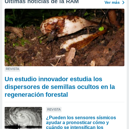
Últimas noticias de la RAM
Ver más
REVISTA
Un estudio innovador estudia los
dispersores de semillas ocultos en la
regeneración forestal
REVISTA
¿Pueden los sensores sísmicos
ayudar a pronosticar cómo y
cuándo se intensifican los