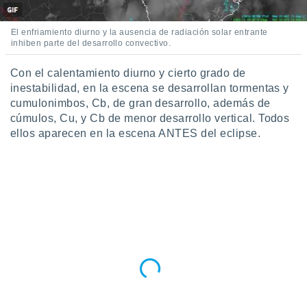
do en
 mismo.
El enfriamiento diurno y la ausencia de radiación solar entrante
sultar más
inhiben parte del desarrollo convectivo.
 en nuestra
 Cookies
y
Con el calentamiento diurno y cierto grado de
ualquier
inestabilidad, en la escena se desarrollan tormentas y
cumulonimbos, Cb, de gran desarrollo, además de
ento
cúmulos, Cu, y Cb de menor desarrollo vertical. Todos
 botón
ellos aparecen en la escena ANTES del eclipse.
ación de
kies
 disponible
e nuestra
.
IVAMENTE,
as
 a cookies
 no aceptar
ón de