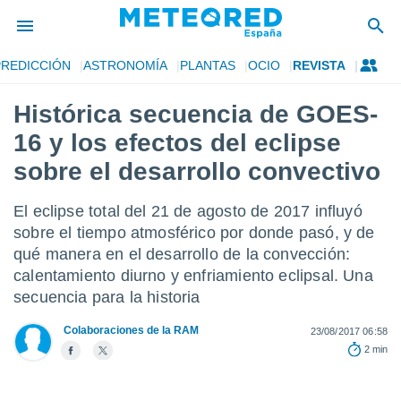
PREDICCIÓN
ASTRONOMÍA
PLANTAS
OCIO
REVISTA
privacidad
Histórica secuencia de GOES-
o de
tiempo.com)
16 y los efectos del eclipse
borado por
es para
sobre el desarrollo convectivo
ue la
 que se
El eclipse total del 21 de agosto de 2017 influyó
e calidad.
eder a este
sobre el tiempo atmosférico por donde pasó, y de
ediante las
qué manera en el desarrollo de la convección:
opciones:
calentamiento diurno y enfriamiento eclipsal. Una
secuencia para la historia
ookies y
e forma
Colaboraciones de la RAM
23/08/2017 06:58
2 min
d digital
ada, basada
mación