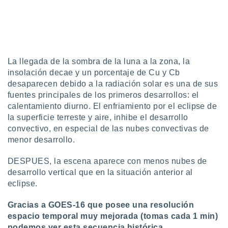
uedes
uestro sitio
.com. En
te
 de que
talarán
e sean
La llegada de la sombra de la luna a la zona, la
para
insolación decae y un porcentaje de Cu y Cb
a
desaparecen debido a la radiación solar es una de sus
por el sitio
fuentes principales de los primeros desarrollos: el
o se
calentamiento diurno. El enfriamiento por el eclipse de
cookies para
la superficie terreste y aire, inhibe el desarrollo
convectivo, en especial de las nubes convectivas de
nto ni para
licidad o
menor desarrollo.
ado, aunque
DESPUES, la escena aparece con menos nubes de
sualizar
desarrollo vertical que en la situación anterior al
general no
eclipse.
ada. Puedes
 instalación
Gracias a GOES-16 que posee una resolución
y acceder a
io web a
espacio temporal muy mejorada (tomas cada 1 min)
ste abono
podemos ver esta secuencia histórica.