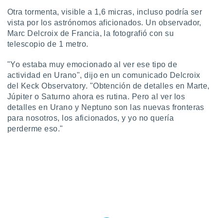
idad
Otra tormenta, visible a 1,6 micras, incluso podría ser
a, utilizar
vista por los astrónomos aficionados. Un observador,
a
Marc Delcroix de Francia, la fotografió con su
 la
telescopio de 1 metro.
da, crear un
personalizar
"Yo estaba muy emocionado al ver ese tipo de
o, uso de
actividad en Urano", dijo en un comunicado Delcroix
a la
del Keck Observatory. "Obtención de detalles en Marte,
e contenido
Júpiter o Saturno ahora es rutina. Pero al ver los
do, medir el
detalles en Urano y Neptuno son las nuevas fronteras
 de la
medir el
para nosotros, los aficionados, y yo no quería
 del
perderme eso."
 comprender
 través de
s o a través
nación de
edentes de
fuentes,
y mejora de
os, uso de
ados con el