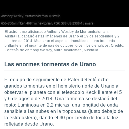
ento u
 de datos
er momento
ic en
o en
El astrónomo aficionado Anthony Wesley de Murrumbateman,
Australia, capturó estas imágenes de Urano el 19 de septiembre y 2
octubre de 2014. Muestran el aspecto dramático de una tormenta
 Cookies
en
brillante en el gigante de gas de octubre, dicen los científicos. Crédito:
eb.
Cortesía de Anthony Wesley, Murrumbateman, Australia.
y
Las enormes tormentas de Urano
socios
el
El equipo de seguimiento de Pater detectó ocho
to de
grandes tormentas en el hemisferio norte de Urano al
observar el planeta con el telescopio Keck II entre el 5
la
y 6 de agosto de 2014. Una tormenta se destacó del
 en un
resto: Luminosa en 2.2 micras, una longitud de onda
 y/o acceder
 de datos
sensible a las nubes en la tropopausa (justo debajo de
ara
la estratosfera), dando el 30 por ciento de toda la luz
 anuncios
reflejada desde Urano.
ar perfiles