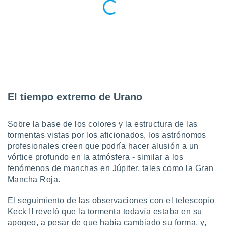
 seleccionar
o.
calización
precisa e
ión mediante
, publicidad
dos,
 publicidad
El tiempo extremo de Urano
,
ón de
 desarrollo
Sobre la base de los colores y la estructura de las
s.
tormentas vistas por los aficionados, los astrónomos
profesionales creen que podría hacer alusión a un
tros 1199
vórtice profundo en la atmósfera - similar a los
ios
fenómenos de manchas en Júpiter, tales como la Gran
Mancha Roja.
El seguimiento de las observaciones con el telescopio
Keck II reveló que la tormenta todavía estaba en su
apogeo, a pesar de que había cambiado su forma, y,