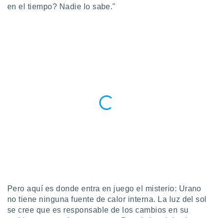
uedes
en el tiempo? Nadie lo sabe."
uestro sitio
.com. En
te
 de que
talarán
e sean
para
a
por el sitio
o se
cookies para
nto ni para
licidad o
ado, aunque
sualizar
general no
ada. Puedes
 instalación
Pero aquí es donde entra en juego el misterio: Urano
y acceder a
no tiene ninguna fuente de calor interna. La luz del sol
io web a
se cree que es responsable de los cambios en su
ste abono