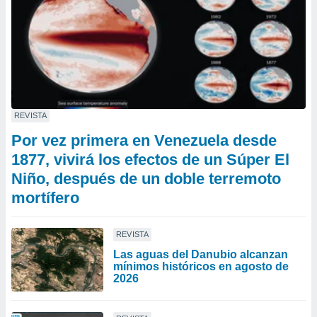
REVISTA
Por vez primera en Venezuela desde
1877, vivirá los efectos de un Súper El
Niño, después de un doble terremoto
mortífero
REVISTA
Las aguas del Danubio alcanzan
mínimos históricos en agosto de
2026