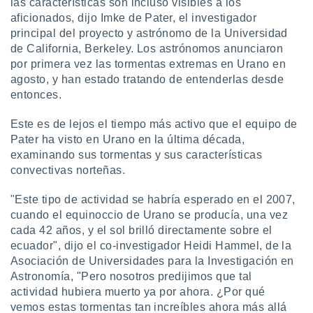
las características son incluso visibles a los
aficionados, dijo Imke de Pater, el investigador
do en
 mismo.
principal del proyecto y astrónomo de la Universidad
sultar más
de California, Berkeley. Los astrónomos anunciaron
 en nuestra
por primera vez las tormentas extremas en Urano en
 Cookies
y
agosto, y han estado tratando de entenderlas desde
ualquier
entonces.
ento
Este es de lejos el tiempo más activo que el equipo de
 botón
ación de
Pater ha visto en Urano en la última década,
kies
examinando sus tormentas y sus características
 disponible
convectivas norteñas.
e nuestra
.
"Este tipo de actividad se habría esperado en el 2007,
cuando el equinoccio de Urano se producía, una vez
IVAMENTE,
cada 42 años, y el sol brilló directamente sobre el
ecuador", dijo el co-investigador Heidi Hammel, de la
as
Asociación de Universidades para la Investigación en
 a cookies
Astronomía, "Pero nosotros predijimos que tal
 no aceptar
actividad hubiera muerto ya por ahora. ¿Por qué
ón de
vemos estas tormentas tan increíbles ahora más allá