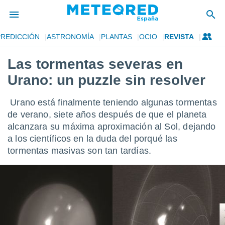
PREDICCIÓN
ASTRONOMÍA
PLANTAS
OCIO
REVISTA
privacidad
Las tormentas severas en
o de
tiempo.com)
Urano: un puzzle sin resolver
borado por
es para
ue la
Urano está finalmente teniendo algunas tormentas
 que se
de verano, siete años después de que el planeta
e calidad.
alcanzara su máxima aproximación al Sol, dejando
eder a este
ediante las
a los científicos en la duda del porqué las
opciones:
tormentas masivas son tan tardías.
ookies y
e forma
d digital
ada, basada
mación