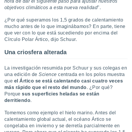
hora de dar el siguiente paso para ajustar nuestros
 botón
objetivos climáticos a esta nueva realidad
".
.
¿Por qué superamos los 1,5 grados de calentamiento
nto,
mucho antes de lo que imaginábamos? En parte, tiene
que ver con lo que está sucediendo por encima del
cios
Círculo Polar Ártico, dijo Schuur.
kies,
ores únicos
Una criosfera alterada
as similares
nar,
rocesar
La investigación resumida por Schuur y sus colegas en
onales como
una edición de
Science
centrada en los polos muestra
 este sitio
recciones IP
que
el Ártico se está calentando casi cuatro veces
ficadores de
más rápido que el resto del mundo
. ¿Por qué?
 posible
Porque
sus superficies heladas se están
s
derritiendo
.
 traten tus
nales en
Tomemos como ejemplo el hielo marino. Antes del
 interés
calentamiento global actual, el océano Ártico se
go a lo que
nerte. Para
congelaba en invierno y se derretía parcialmente en
retirar su