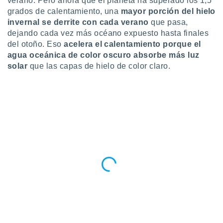
verano. Pero ahora que el planeta ha superado los 1,5
ento u
grados de calentamiento, una
mayor porción del hielo
invernal se derrite con cada verano
que pasa,
 de datos
dejando cada vez más océano expuesto hasta finales
er momento
del otoño. Eso
acelera el calentamiento porque el
ic en
o en
agua oceánica de color oscuro absorbe más luz
solar
que las capas de hielo de color claro.
 Cookies
en
eb.
y
socios
el
to de
la
 en un
 y/o acceder
 de datos
ara
 anuncios
ar perfiles