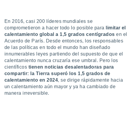
do en
 mismo.
sultar más
En 2016, casi 200 líderes mundiales se
 en nuestra
comprometieron a hacer todo lo posible para
limitar el
 Cookies
y
calentamiento global a 1,5 grados centígrados
en el
ualquier
Acuerdo de París. Desde entonces, los responsables
ento
de las políticas en todo el mundo han diseñado
 botón
innumerables leyes partiendo del supuesto de que el
ación de
calentamiento nunca cruzaría ese umbral. Pero los
kies
científicos
tienen noticias desalentadoras para
 disponible
compartir: la Tierra superó los 1,5 grados de
e nuestra
calentamiento en 2024
, se dirige rápidamente hacia
.
un calentamiento aún mayor y ya ha cambiado de
IVAMENTE,
manera irreversible.
as
 a cookies
 no aceptar
ón de