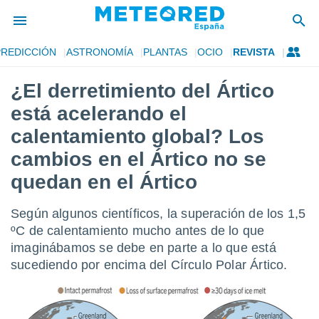
PREDICCIÓN
ASTRONOMÍA
PLANTAS
OCIO
REVISTA
privacidad
¿El derretimiento del Ártico
o de
tiempo.com)
está acelerando el
borado por
es para
calentamiento global? Los
ue la
cambios en el Ártico no se
 que se
e calidad.
quedan en el Ártico
eder a este
ediante las
opciones:
Según algunos científicos, la superación de los 1,5
ºC de calentamiento mucho antes de lo que
ookies y
imaginábamos se debe en parte a lo que está
e forma
sucediendo por encima del Círculo Polar Ártico.
d digital
ada, basada
mación