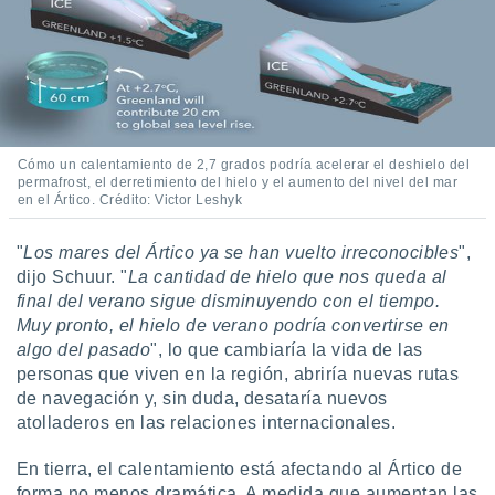
 seleccionar
o.
calización
precisa e
ión mediante
, publicidad
Cómo un calentamiento de 2,7 grados podría acelerar el deshielo del
dos,
permafrost, el derretimiento del hielo y el aumento del nivel del mar
en el Ártico. Crédito: Victor Leshyk
 publicidad
,
ón de
"
Los mares del Ártico ya se han vuelto irreconocibles
",
 desarrollo
dijo Schuur. "
La cantidad de hielo que nos queda al
s.
final del verano sigue disminuyendo con el tiempo.
tros 1199
Muy pronto, el hielo de verano podría convertirse en
ios
algo del pasado
", lo que cambiaría la vida de las
personas que viven en la región, abriría nuevas rutas
de navegación y, sin duda, desataría nuevos
atolladeros en las relaciones internacionales.
En tierra, el calentamiento está afectando al Ártico de
forma no menos dramática. A medida que aumentan las