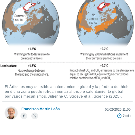
ediante
ecnologías
nos permite
estra
ara seguir
e contenido
stándares
ACEPTAR
sin coste.
Y
CONTINUAR
 botón
continuar",
der a la
CONFIGURACIÓN
ndo la
 de todas
, ya sean
de nuestros
El Ártico es muy sensible a calentamiento global y la pérdida del hielo
 nos
en dicha zona puede retroalimentar al propio calentamiento global
por varios mecanismos. Julienne C. Stroeve et al, Science (2025).
 y análisis
tamiento en
Francisco Martín León
08/02/2025 11:00
b, así como
8 min
un perfil
para
ublicidad y