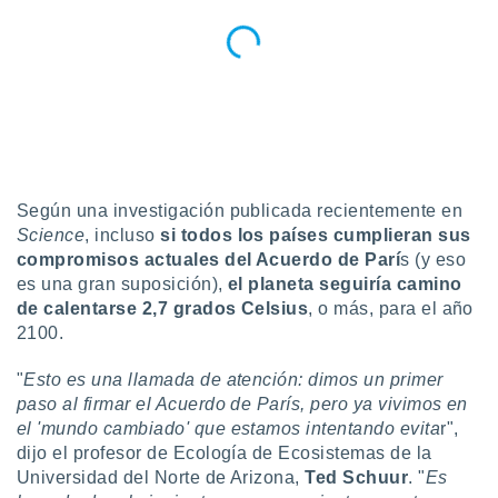
uedes
uestro sitio
.com. En
te
 de que
talarán
e sean
para
a
por el sitio
Según una investigación publicada recientemente en
o se
Science
, incluso
si todos los países cumplieran sus
cookies para
compromisos actuales del Acuerdo de Parí
s (y eso
nto ni para
es una gran suposición),
el planeta seguiría camino
licidad o
de calentarse 2,7 grados Celsius
, o más, para el año
2100.
ado, aunque
sualizar
"
Esto es una llamada de atención: dimos un primer
general no
paso al firmar el Acuerdo de París, pero ya vivimos en
ada. Puedes
el 'mundo cambiado' que estamos intentando evita
r",
 instalación
y acceder a
dijo el profesor de Ecología de Ecosistemas de la
io web a
Universidad del Norte de Arizona,
Ted Schuur
. "
Es
ste abono