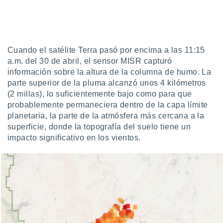
uedes
uestro sitio
.com. En
te
 de que
Cuando el satélite Terra pasó por encima a las 11:15
talarán
e sean
a.m. del 30 de abril, el sensor MISR capturó
para
información sobre la altura de la columna de humo. La
a
parte superior de la pluma alcanzó unos 4 kilómetros
por el sitio
(2 millas), lo suficientemente bajo como para que
o se
probablemente permaneciera dentro de la capa límite
cookies para
planetaria, la parte de la atmósfera más cercana a la
nto ni para
superficie, donde la topografía del suelo tiene un
licidad o
impacto significativo en los vientos.
ado, aunque
sualizar
general no
ada. Puedes
 instalación
y acceder a
io web a
ste abono