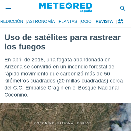
PREDICCIÓN
ASTRONOMÍA
PLANTAS
OCIO
REVISTA
privacidad
Uso de satélites para rastrear
o de
tiempo.com)
los fuegos
borado por
es para
ue la
En abril de 2018, una fogata abandonada en
 que se
Arizona se convirtió en un incendio forestal de
e calidad.
rápido movimiento que carbonizó más de 50
eder a este
ediante las
kilómetros cuadrados (20 millas cuadradas) cerca
opciones:
del C.C. Embalse Cragin en el Bosque Nacional
Coconino.
ookies y
e forma
d digital
ada, basada
mación