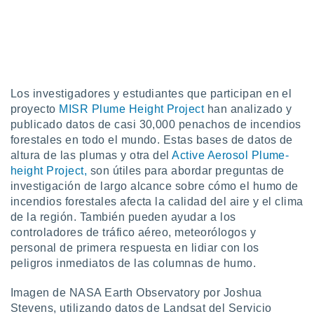
idad
a, utilizar
a
 la
da, crear un
personalizar
Los investigadores y estudiantes que participan en el
o, uso de
proyecto
MISR Plume Height Project
han analizado y
a la
publicado datos de casi 30,000 penachos de incendios
e contenido
forestales en todo el mundo. Estas bases de datos de
do, medir el
altura de las plumas y otra del
Active Aerosol Plume-
 de la
medir el
height Project,
son útiles para abordar preguntas de
 del
investigación de largo alcance sobre cómo el humo de
 comprender
incendios forestales afecta la calidad del aire y el clima
 través de
de la región. También pueden ayudar a los
s o a través
controladores de tráfico aéreo, meteorólogos y
nación de
personal de primera respuesta en lidiar con los
edentes de
fuentes,
peligros inmediatos de las columnas de humo.
y mejora de
os, uso de
Imagen de NASA Earth Observatory por Joshua
ados con el
Stevens, utilizando datos de Landsat del Servicio