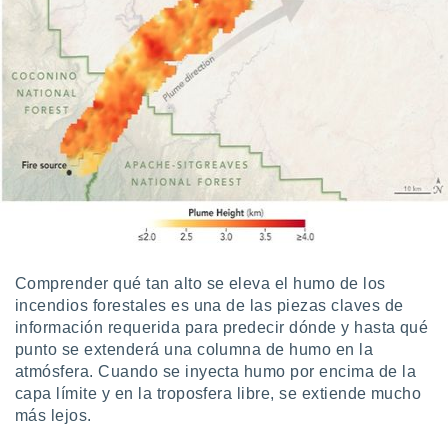
 botón
.
nto,
cios
kies,
ores únicos
as similares
nar,
rocesar
onales como
 este sitio
recciones IP
Comprender qué tan alto se eleva el humo de los
ficadores de
incendios forestales es una de las piezas claves de
 posible
información requerida para predecir dónde y hasta qué
s
 traten tus
punto se extenderá una columna de humo en la
nales en
atmósfera. Cuando se inyecta humo por encima de la
 interés
capa límite y en la troposfera libre, se extiende mucho
go a lo que
más lejos.
nerte. Para
retirar su