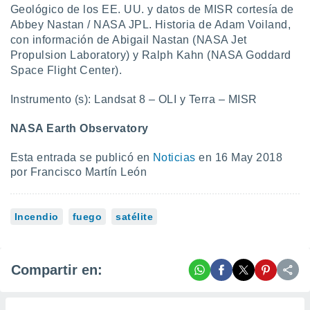
 seleccionar
Geológico de los EE. UU. y datos de MISR cortesía de
o.
Abbey Nastan / NASA JPL. Historia de Adam Voiland,
calización
con información de Abigail Nastan (NASA Jet
precisa e
Propulsion Laboratory) y Ralph Kahn (NASA Goddard
ión mediante
Space Flight Center).
, publicidad
Instrumento (s): Landsat 8 – OLI y Terra – MISR
dos,
 publicidad
NASA Earth Observatory
,
ón de
Esta entrada se publicó en
Noticias
en 16 May 2018
 desarrollo
por Francisco Martín León
s.
tros 1199
ios
Incendio
fuego
satélite
Compartir en: