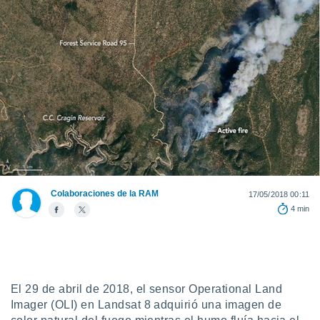
ediante
ecnologías
nos permite
estra
ara seguir
e contenido
stándares
ACEPTAR
sin coste.
Y
CONTINUAR
 botón
continuar",
der a la
CONFIGURACIÓN
ndo la
 de todas
, ya sean
Colaboraciones de la RAM
17/05/2018 00:11
de nuestros
4 min
 nos
 y análisis
tamiento en
b, así como
un perfil
El 29 de abril de 2018, el sensor Operational Land
para
Imager (OLI) en Landsat 8 adquirió una imagen de
ublicidad y