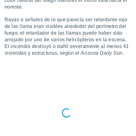
color natural del fuego mientras el humo fluía hacia el
noreste.
do en
 mismo.
sultar más
Rayas o señales de lo que parecía ser retardante rojo
 en nuestra
de las llama eran visibles alrededor del perímetro del
 Cookies
y
fuego; el retardador de las llamas puede haber sido
ualquier
arrojado por uno de varios helicópteros en la escena.
El incendio destruyó o dañó severamente al menos 41
ento
viviendas y estructuras, según el
Arizona Daily Sun
.
 botón
ación de
kies
 disponible
e nuestra
.
IVAMENTE,
as
 a cookies
 no aceptar
ón de