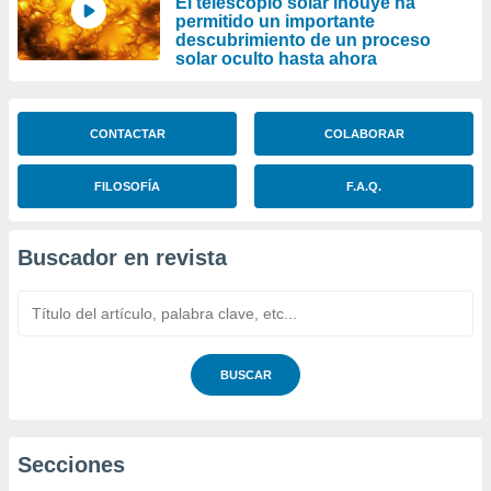
El telescopio solar Inouye ha
permitido un importante
descubrimiento de un proceso
solar oculto hasta ahora
CONTACTAR
COLABORAR
FILOSOFÍA
F.A.Q.
Buscador en revista
BUSCAR
Secciones