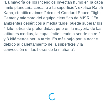
"La mayoría de los incendios inyectan humo en la capa
ento u
límite planetaria cercana a la superficie", explicó Ralph
 de datos
Kahn, científico atmosférico del Goddard Space Flight
er momento
Center y miembro del equipo científico de MISR. "En
ic en
ambientes desérticos a media tarde, puede superar los
o en
4 kilómetros de profundidad, pero en la mayoría de las
latitudes medias, la capa límite tiende a ser de entre 2
 Cookies
en
y 3 kilómetros por la tarde. Es más bajo por la noche
eb.
debido al calentamiento de la superficie y la
y
convección en las horas de la mañana”.
socios
el
to de
la
 en un
 y/o acceder
 de datos
ara
 anuncios
ar perfiles