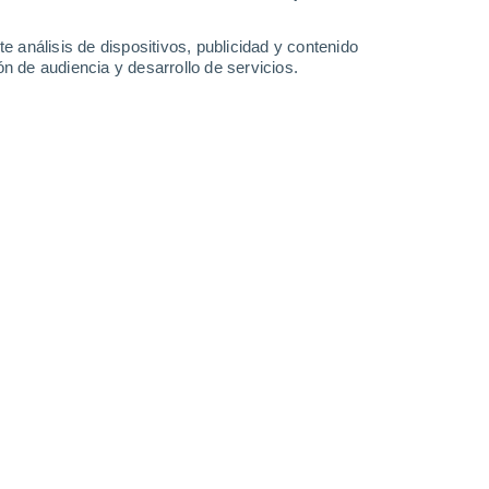
e análisis de dispositivos, publicidad y contenido
n de audiencia y desarrollo de servicios.
07/09/2017 06:57
5 min
5 se acerca a las Bahamas y a la Florida
uas que son más cálidas a unos 30 ºC – lo
 la categoría 5 del huracán.
Los océanos
ra del viento, son dos ingredientes clave
canes.
uras de la superficie del mar en el Océano