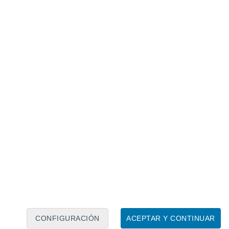
la luna reflejada. En este caso, las nubes
La imagen es un compuesto, que muestra las
imágenes VIIRS de las luces de la ciudad.
CONFIGURACIÓN
ACEPTAR Y CONTINUAR