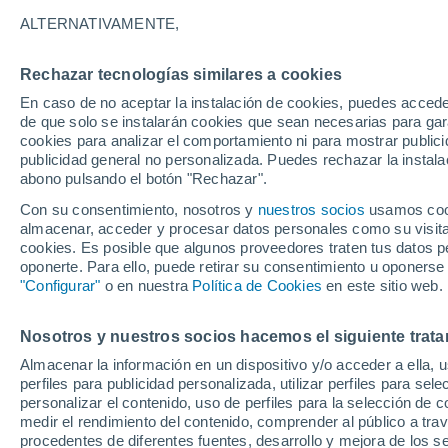
ALTERNATIVAMENTE,
El 6 de septiembre de 2017, el huracán
Sotavento en su camino hacia Puerto R
Rechazar tecnologías similares a cookies
Unidos. ¿Qué encontró y va a encontr
En caso de no aceptar la instalación de cookies, puedes acced
para mantenerlo como un huracán de 
de que solo se instalarán cookies que sean necesarias para garan
cookies para analizar el comportamiento ni para mostrar publici
publicidad general no personalizada. Puedes rechazar la instala
abono pulsando el botón "Rechazar".
Con su consentimiento, nosotros y
nuestros socios
usamos cooki
almacenar, acceder y procesar datos personales como su visita e
cookies. Es posible que algunos proveedores traten tus datos pe
oponerte. Para ello, puede retirar su consentimiento u oponerse
"Configurar"
o en nuestra
Política de Cookies
en este sitio web.
Nosotros y nuestros socios hacemos el siguiente trata
Almacenar la información en un dispositivo y/o acceder a ella, 
perfiles para publicidad personalizada, utilizar perfiles para sele
personalizar el contenido, uso de perfiles para la selección de c
medir el rendimiento del contenido, comprender al público a tra
procedentes de diferentes fuentes, desarrollo y mejora de los se