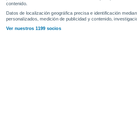
contenido.
Datos de localización geográfica precisa e identificación mediant
personalizados, medición de publicidad y contenido, investigació
Ver nuestros 1199 socios
Colaboraciones de la
RAM
A medida que el huracán de categoría 
en los próximos días, pasará sobre ag
suficiente cálidas como para mantener
cálidos, junto con la baja cizalladu
que alimentan y sostienen los hura
El mapa anterior muestra las temperat