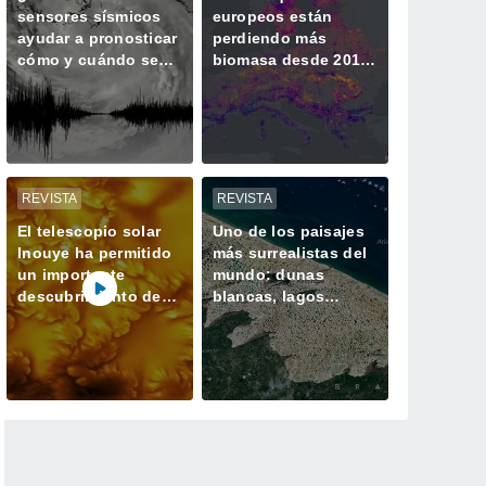
sensores sísmicos
europeos están
ayudar a pronosticar
perdiendo más
cómo y cuándo se
biomasa desde 2018
intensifican los
y almacenando
huracanes?
menos CO2
REVISTA
REVISTA
El telescopio solar
Uno de los paisajes
Inouye ha permitido
más surrealistas del
un importante
mundo: dunas
descubrimiento de
blancas, lagos
un proceso solar
azules oscuros y
oculto hasta ahora
verde vegetación