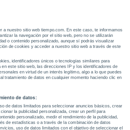
 Irma se estrelló contra las Islas de
ico, Cuba y el continente de los Estados
ar en el mar? Uno de los ingredientes
er a nuestro sitio web tiempo.com. En este caso, te informamos
categoría 4-5
tizar la navegación por el sitio web, pero no se utilizarán
dad o contenido personalizado, aunque sí podrás visualizar
ción de cookies y acceder a nuestro sitio web a través de este
es, identificadores únicos o tecnologías similares para
n este sitio web, las direcciones IP y los identificadores de
rsonales en virtud de un interés legítimo, algo a lo que puedes
 al tratamiento de datos en cualquier momento haciendo clic en
miento de datos:
uso de datos limitados para seleccionar anuncios básicos, crear
ccionar la publicidad personalizada, crear un perfil para
ontenido personalizado, medir el rendimiento de la publicidad,
vés de estadísticas o a través de la combinación de datos
rvicios, uso de datos limitados con el objetivo de seleccionar el