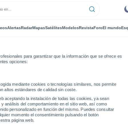
deos
Alertas
Radar
Mapas
Satélites
Modelos
Revista
Foro
El mundo
Esq
ONOMÍA
PLANTAS
OCIO
REVISTA
ofesionales para garantizar que la información que se ofrece es
entes opciones:
ecogida mediante cookies o tecnologías similares, nos permite
on altos estándares de calidad sin coste.
cán Irma
eb aceptando la instalación de todas las cookies, ya sean
 y análisis del comportamiento en el sitio web, así como
ntenido personalizado en función del mismo. Puedes consultar
 delante del huracán
alquier momento el consentimiento pulsando el botón
uestra página web.