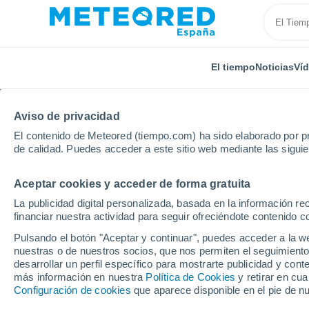
El tiempo
Noticias
Ví
TODAS
ACTUALIDAD
CIENCIA
PREDICCIÓN
ASTR
Aviso de privacidad
El contenido de Meteored (tiempo.com) ha sido elaborado por pr
de calidad. Puedes acceder a este sitio web mediante las sigui
Aceptar cookies y acceder de forma gratuita
La publicidad digital personalizada, basada en la información r
financiar nuestra actividad para seguir ofreciéndote contenido c
Inicio
Ram
Aguas muy cálidas por delante del hura
Pulsando el botón "Aceptar y continuar", puedes acceder a la w
nuestras o de nuestros socios, que nos permiten el seguimiento
desarrollar un perfil específico para mostrarte publicidad y co
Aguas muy cálidas por
más información en nuestra
Política de Cookies
y retirar en cu
Configuración de cookies
que aparece disponible en el pie de n
Irma