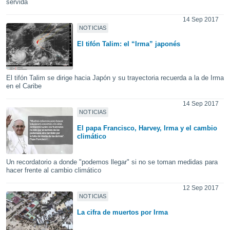
servida
uedes
uestro sitio
14 Sep 2017
.com. En
NOTICIAS
te
 de que
El tifón Talim: el “Irma” japonés
talarán
e sean
para
El tifón Talim se dirige hacia Japón y su trayectoria recuerda a la de Irma
a
en el Caribe
por el sitio
o se
14 Sep 2017
cookies para
NOTICIAS
El papa Francisco, Harvey, Irma y el cambio
nto ni para
climático
licidad o
ado, aunque
Un recordatorio a donde "podemos llegar" si no se toman medidas para
sualizar
hacer frente al cambio climático
general no
ada. Puedes
12 Sep 2017
NOTICIAS
 instalación
y acceder a
La cifra de muertos por Irma
io web a
ste abono