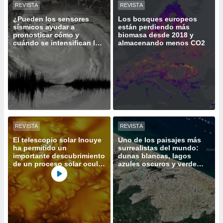
REVISTA
REVISTA
ento u
¿Pueden los sensores
Los bosques europeos
 de datos
sísmicos ayudar a
están perdiendo más
pronosticar cómo y
biomasa desde 2018 y
er momento
cuándo se intensifican los
almacenando menos CO2
ic en
huracanes?
o en
 Cookies
en
eb.
y
socios
el
REVISTA
REVISTA
El telescopio solar Inouye
Uno de los paisajes más
to de
ha permitido un
surrealistas del mundo:
importante descubrimiento
dunas blancas, lagos
la
de un proceso solar oculto
azules oscuros y verde
hasta ahora
vegetación
 en un
 y/o acceder
 de datos
ara
 anuncios
ar perfiles