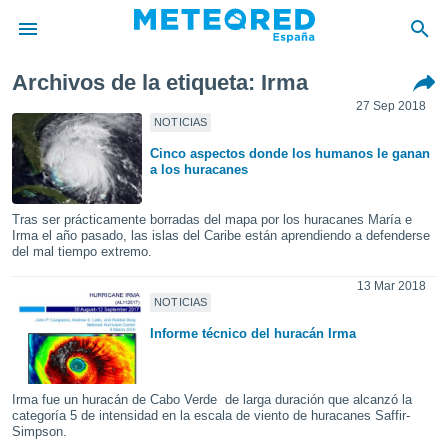
Archivos de la etiqueta: Irma
privacidad
27 Sep 2018
o de
NOTICIAS
tiempo.com)
Cinco aspectos donde los humanos le ganan
borado por
a los huracanes
es para
ue la
 que se
Tras ser prácticamente borradas del mapa por los huracanes María e
e calidad.
Irma el año pasado, las islas del Caribe están aprendiendo a defenderse
del mal tiempo extremo.
eder a este
ediante las
13 Mar 2018
opciones:
NOTICIAS
ookies y
Informe técnico del huracán Irma
e forma
d digital
Irma fue un huracán de Cabo Verde de larga duración que alcanzó la
ada, basada
categoría 5 de intensidad en la escala de viento de huracanes Saffir-
Simpson.
mación