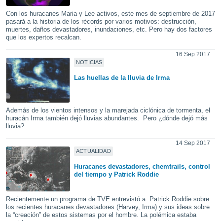
do en
Con los huracanes Maria y Lee activos, este mes de septiembre de 2017
pasará a la historia de los récords por varios motivos: destrucción,
 mismo.
muertes, daños devastadores, inundaciones, etc. Pero hay dos factores
sultar más
que los expertos recalcan.
 en nuestra
 Cookies
y
16 Sep 2017
ualquier
NOTICIAS
Las huellas de la lluvia de Irma
ento
 botón
ación de
kies
Además de los vientos intensos y la marejada ciclónica de tormenta, el
 disponible
huracán Irma también dejó lluvias abundantes. Pero ¿dónde dejó más
e nuestra
lluvia?
.
14 Sep 2017
ACTUALIDAD
IVAMENTE,
Huracanes devastadores, chemtrails, control
del tiempo y Patrick Roddie
as
 a cookies
Recientemente un programa de TVE entrevistó a Patrick Roddie sobre
 no aceptar
los recientes huracanes devastadores (Harvey, Irma) y sus ideas sobre
ón de
la “creación” de estos sistemas por el hombre. La polémica estaba