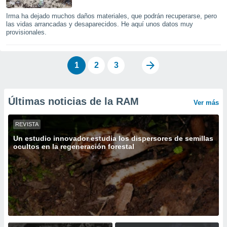
 botón
Irma ha dejado muchos daños materiales, que podrán recuperarse, pero
.
las vidas arrancadas y desaparecidos. He aquí unos datos muy
provisionales.
nto,
cios
1
2
3
kies,
ores únicos
as similares
nar,
Últimas noticias de la RAM
Ver más
rocesar
onales como
REVISTA
 este sitio
recciones IP
Un estudio innovador estudia los dispersores de semillas
ocultos en la regeneración forestal
ficadores de
 posible
s
 traten tus
nales en
 interés
go a lo que
nerte. Para
retirar su