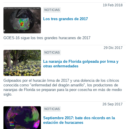
ediante
19 Feb 2018
ecnologías
NOTICIAS
nos permite
estra
Los tres grandes de 2017
ara seguir
e contenido
stándares
ACEPTAR
GOES-16 sigue los tres grandes huracanes de 2017
sin coste.
Y
29 Dic 2017
CONTINUAR
 botón
NOTICIAS
continuar",
der a la
La naranja de Florida golpeada por Irma y
CONFIGURACIÓN
ndo la
otras enfermedades
 de todas
, ya sean
Golpeados por el huracán Irma de 2017 y una dolencia de los cítricos
de nuestros
conocida como "enfermedad del dragón amarillo", los productores de
 nos
naranjas de Florida se preparan para la peor cosecha en más de medio
siglo.
 y análisis
tamiento en
26 Sep 2017
b, así como
NOTICIAS
un perfil
Septiembre 2017: bate dos récords en la
para
estación de huracanes
ublicidad y