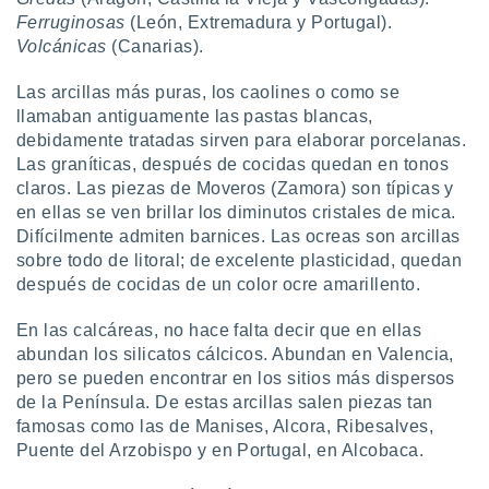
idad
Ferruginosas
(León, Extremadura y Portugal).
a, utilizar
Volcánicas
(Canarias).
a
 la
Las arcillas más puras, los caolines o como se
llamaban antiguamente las pastas blancas,
da, crear un
personalizar
debidamente tratadas sirven para elaborar porcelanas.
o, uso de
Las graníticas, después de cocidas quedan en tonos
a la
claros. Las piezas de Moveros (Zamora) son típicas y
e contenido
en ellas se ven brillar los diminutos cristales de mica.
do, medir el
Difícilmente admiten barnices. Las ocreas son arcillas
 de la
sobre todo de litoral; de excelente plasticidad, quedan
medir el
 del
después de cocidas de un color ocre amarillento.
 comprender
 través de
En las calcáreas, no hace falta decir que en ellas
s o a través
abundan los silicatos cálcicos. Abundan en Valencia,
nación de
pero se pueden encontrar en los sitios más dispersos
edentes de
de la Península. De estas arcillas salen piezas tan
fuentes,
famosas como las de Manises, Alcora, Ribesalves,
y mejora de
os, uso de
Puente del Arzobispo y en Portugal, en Alcobaca.
ados con el