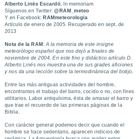
Alberto Linés Escardó
, In memoriam
do en
Síguenos en Twitter:
@RAM_meteo
 mismo.
Y en Facebook:
RAMmeteorologia
sultar más
Artículo de enero de 2005. Recuperado en sept. de
 en nuestra
2013
 Cookies
y
ualquier
Nota de la RAM
:
A la memoria de este insigne
ento
meteorólogo español que nos dejó a finales de
 botón
noviembre de 2004. En este fino y didáctico artículo D.
ación de
Alberto Linés nos muestra una de sus grades aficiones
kies
y nos da una lección sobre la termodinámica del botijo.
 disponible
e nuestra
Entre las más antiguas actividades del hombre,
.
encontramos el trabajo del barro, cocido o no, con fines
IVAMENTE,
utilitarios. Labor antiquísima, ésta de amasar el barro y
que trae el recuerdo de las primeras páginas de la
Biblia.
as
 a cookies
Con carácter general podemos decir que cuando el
 no aceptar
hombre se hace sedentario, aparecen indicios de
ón de
cerámica. La Arqueología busca con avidez estos