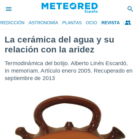
PREDICCIÓN
ASTRONOMÍA
PLANTAS
OCIO
REVISTA
privacidad
La cerámica del agua y su
o de
tiempo.com)
relación con la aridez
borado por
es para
ue la
Termodinámica del botijo. Alberto Linés Escardó,
 que se
In memoriam. Artículo enero 2005. Recuperado en
e calidad.
septiembre de 2013
eder a este
ediante las
opciones:
ookies y
e forma
d digital
ada, basada
mación