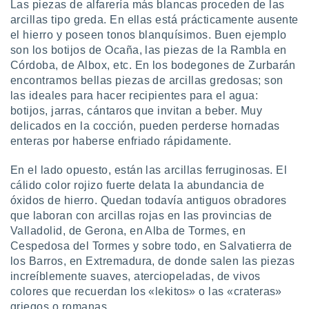
 seleccionar
Las piezas de alfarería más blancas proceden de las
o.
arcillas tipo greda. En ellas está prácticamente ausente
el hierro y poseen tonos blanquísimos. Buen ejemplo
calización
precisa e
son los botijos de Ocaña, las piezas de la Rambla en
ión mediante
Córdoba, de Albox, etc. En los bodegones de Zurbarán
encontramos bellas piezas de arcillas gredosas; son
, publicidad
las ideales para hacer recipientes para el agua:
botijos, jarras, cántaros que invitan a beber. Muy
dos,
delicados en la cocción, pueden perderse hornadas
 publicidad
,
enteras por haberse enfriado rápidamente.
ón de
 desarrollo
En el lado opuesto, están las arcillas ferruginosas. El
s.
cálido color rojizo fuerte delata la abundancia de
óxidos de hierro. Quedan todavía antiguos obradores
tros 1199
ios
que laboran con arcillas rojas en las provincias de
Valladolid, de Gerona, en Alba de Tormes, en
Cespedosa del Tormes y sobre todo, en Salvatierra de
los Barros, en Extremadura, de donde salen las piezas
increíblemente suaves, aterciopeladas, de vivos
colores que recuerdan los «lekitos» o las «crateras»
griegos o romanas.