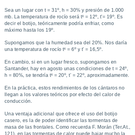
Sea un lugar con t = 31º, h = 30% y presión de 1.000
x
mb. La temperatura de rocío será t
= 12º, t'= 19º. Es
decir el botijo, teóricamente podría enfriar, como
máximo hasta los 19º.
Supongamos que la humedad sea del 20%. Nos daría
x
una temperatura de rocío t
= 6º y t' = 16,5º.
En cambio, si en un lugar fresco, supongamos en
Santander, hay en agosto unas condiciones de t = 24º,
x
h = 80%, se tendría t
= 20º, t' = 22º, aproximadamente.
En la práctica, estos rendimientos de los cántaros no
llegan a los valores teóricos por efecto del calor de
conducción.
Una ventaja adicional que ofrece el uso del botijo
casero, es la de poder identificar las tormentas de
masa de las frontales. Como recuerda F. Morán (Ter.At.,
121), en las tormentas de calor puede bajar mucho la