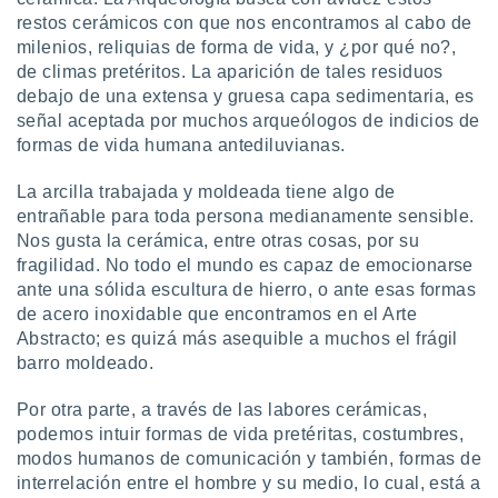
uedes
restos cerámicos con que nos encontramos al cabo de
uestro sitio
milenios, reliquias de forma de vida, y ¿por qué no?,
.com. En
te
de climas pretéritos. La aparición de tales residuos
 de que
debajo de una extensa y gruesa capa sedimentaria, es
talarán
señal aceptada por muchos arqueólogos de indicios de
e sean
formas de vida humana antediluvianas.
para
a
La arcilla trabajada y moldeada tiene algo de
por el sitio
entrañable para toda persona medianamente sensible.
o se
cookies para
Nos gusta la cerámica, entre otras cosas, por su
fragilidad. No todo el mundo es capaz de emocionarse
nto ni para
ante una sólida escultura de hierro, o ante esas formas
licidad o
de acero inoxidable que encontramos en el Arte
Abstracto; es quizá más asequible a muchos el frágil
ado, aunque
barro moldeado.
sualizar
general no
ada. Puedes
Por otra parte, a través de las labores cerámicas,
 instalación
podemos intuir formas de vida pretéritas, costumbres,
y acceder a
modos humanos de comunicación y también, formas de
io web a
interrelación entre el hombre y su medio, lo cual, está a
ste abono