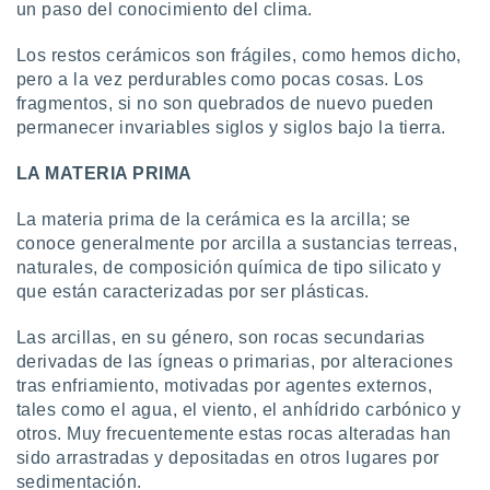
un paso del conocimiento del clima.
 botón
.
Los restos cerámicos son frágiles, como hemos dicho,
pero a la vez perdurables como pocas cosas. Los
nto,
fragmentos, si no son quebrados de nuevo pueden
permanecer invariables siglos y siglos bajo la tierra.
cios
kies,
LA MATERIA PRIMA
ores únicos
as similares
nar,
La materia prima de la cerámica es la arcilla; se
rocesar
conoce generalmente por arcilla a sustancias terreas,
onales como
naturales, de composición química de tipo silicato y
 este sitio
que están caracterizadas por ser plásticas.
recciones IP
ficadores de
Las arcillas, en su género, son rocas secundarias
 posible
s
derivadas de las ígneas o primarias, por alteraciones
 traten tus
tras enfriamiento, motivadas por agentes externos,
nales en
tales como el agua, el viento, el anhídrido carbónico y
 interés
otros. Muy frecuentemente estas rocas alteradas han
go a lo que
sido arrastradas y depositadas en otros lugares por
nerte. Para
sedimentación.
retirar su