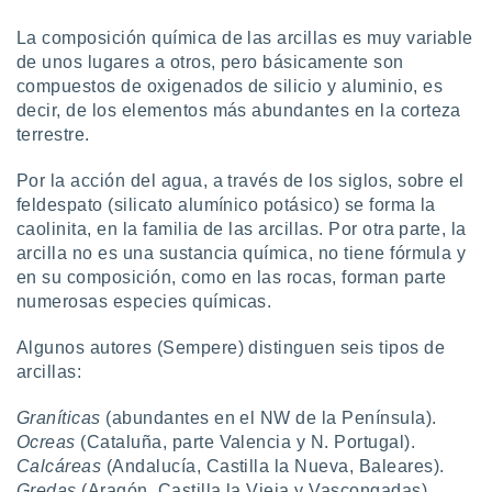
ento u
La composición química de las arcillas es muy variable
 de datos
de unos lugares a otros, pero básicamente son
er momento
compuestos de oxigenados de silicio y aluminio, es
ic en
decir, de los elementos más abundantes en la corteza
o en
terrestre.
 Cookies
en
Por la acción del agua, a través de los siglos, sobre el
eb.
feldespato (silicato alumínico potásico) se forma la
y
caolinita, en la familia de las arcillas. Por otra parte, la
socios
arcilla no es una sustancia química, no tiene fórmula y
el
en su composición, como en las rocas, forman parte
numerosas especies químicas.
to de
Algunos autores (Sempere) distinguen seis tipos de
la
arcillas:
 en un
 y/o acceder
Graníticas
(abundantes en el NW de la Península).
 de datos
Ocreas
(Cataluña, parte Valencia y N. Portugal).
ara
 anuncios
Calcáreas
(Andalucía, Castilla la Nueva, Baleares).
ar perfiles
Gredas
(Aragón, Castilla la Vieja y Vascongadas).