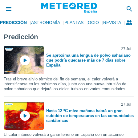
PREDICCIÓN
ASTRONOMÍA
PLANTAS
OCIO
REVISTA
privacidad
Predicción
o de
tiempo.com)
borado por
27 Jul
es para
Se aproxima una lengua de polvo sahariano
que podría quedarse más de 7 días sobre
ue la
España
 que se
e calidad.
eder a este
Tras el breve alivio térmico del fin de semana, el calor volverá a
intensificarse en los próximos días, junto con una nueva intrusión de
ediante las
polvo sahariano que dejará los cielos turbios en varias comunidades.
opciones:
ookies y
27 Jul
e forma
Hasta 12 ºC más: mañana habrá un gran
subidón de temperaturas en las comunidades
cantábricas
d digital
ada, basada
mación
El calor intenso volverá a ganar terreno en España con un ascenso