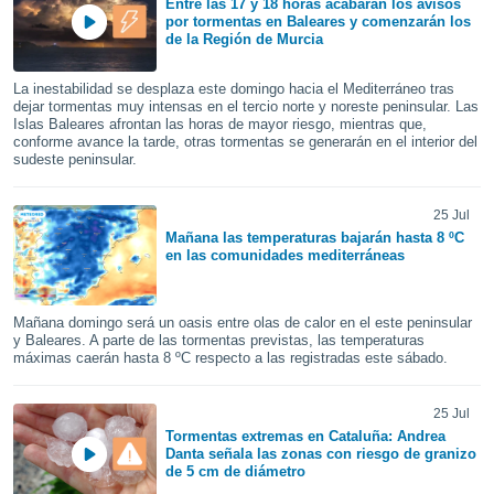
Entre las 17 y 18 horas acabarán los avisos
por tormentas en Baleares y comenzarán los
do en
de la Región de Murcia
 mismo.
sultar más
La inestabilidad se desplaza este domingo hacia el Mediterráneo tras
 en nuestra
dejar tormentas muy intensas en el tercio norte y noreste peninsular. Las
 Cookies
y
Islas Baleares afrontan las horas de mayor riesgo, mientras que,
ualquier
conforme avance la tarde, otras tormentas se generarán en el interior del
sudeste peninsular.
ento
 botón
25 Jul
ación de
kies
Mañana las temperaturas bajarán hasta 8 ºC
en las comunidades mediterráneas
 disponible
e nuestra
.
Mañana domingo será un oasis entre olas de calor en el este peninsular
y Baleares. A parte de las tormentas previstas, las temperaturas
IVAMENTE,
máximas caerán hasta 8 ºC respecto a las registradas este sábado.
as
25 Jul
 a cookies
Tormentas extremas en Cataluña: Andrea
Danta señala las zonas con riesgo de granizo
 no aceptar
de 5 cm de diámetro
ón de