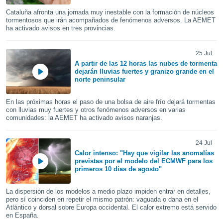
uedes
uestro sitio
Cataluña afronta una jornada muy inestable con la formación de núcleos
tormentosos que irán acompañados de fenómenos adversos. La AEMET
.com. En
ha activado avisos en tres provincias.
te
 de que
talarán
25 Jul
e sean
A partir de las 12 horas las nubes de tormenta
para
dejarán lluvias fuertes y granizo grande en el
a
norte peninsular
por el sitio
o se
En las próximas horas el paso de una bolsa de aire frío dejará tormentas
cookies para
con lluvias muy fuertes y otros fenómenos adversos en varias
comunidades: la AEMET ha activado avisos naranjas.
nto ni para
licidad o
24 Jul
Calor intenso: "Hay que vigilar las anomalías
ado, aunque
previstas por el modelo del ECMWF para los
sualizar
primeros 10 días de agosto"
general no
ada. Puedes
La dispersión de los modelos a medio plazo impiden entrar en detalles,
 instalación
pero sí coinciden en repetir el mismo patrón: vaguada o dana en el
y acceder a
Atlántico y dorsal sobre Europa occidental. El calor extremo está servido
io web a
en España.
ste abono