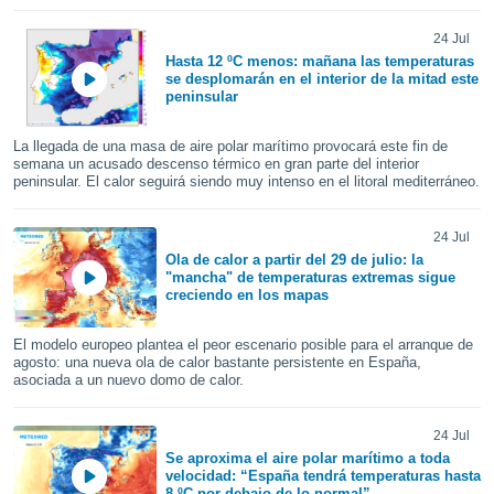
 botón
.
24 Jul
Hasta 12 ºC menos: mañana las temperaturas
se desplomarán en el interior de la mitad este
nto,
peninsular
cios
La llegada de una masa de aire polar marítimo provocará este fin de
kies,
semana un acusado descenso térmico en gran parte del interior
ores únicos
peninsular. El calor seguirá siendo muy intenso en el litoral mediterráneo.
as similares
nar,
rocesar
24 Jul
onales como
Ola de calor a partir del 29 de julio: la
"mancha" de temperaturas extremas sigue
 este sitio
creciendo en los mapas
recciones IP
ficadores de
 posible
El modelo europeo plantea el peor escenario posible para el arranque de
agosto: una nueva ola de calor bastante persistente en España,
s
asociada a un nuevo domo de calor.
 traten tus
nales en
 interés
24 Jul
go a lo que
Se aproxima el aire polar marítimo a toda
nerte. Para
velocidad: “España tendrá temperaturas hasta
retirar su
8 ºC por debajo de lo normal”