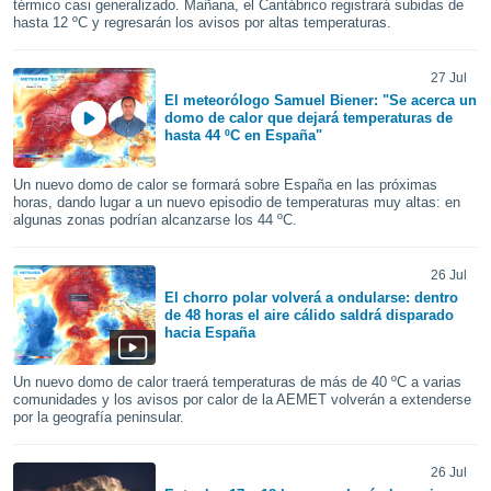
térmico casi generalizado. Mañana, el Cantábrico registrará subidas de
ediante
hasta 12 ºC y regresarán los avisos por altas temperaturas.
ecnologías
nos permite
estra
27 Jul
ara seguir
El meteorólogo Samuel Biener: "Se acerca un
e contenido
domo de calor que dejará temperaturas de
stándares
hasta 44 ºC en España"
ACEPTAR
sin coste.
Y
CONTINUAR
Un nuevo domo de calor se formará sobre España en las próximas
 botón
horas, dando lugar a un nuevo episodio de temperaturas muy altas: en
continuar",
algunas zonas podrían alcanzarse los 44 ºC.
der a la
CONFIGURACIÓN
ndo la
 de todas
26 Jul
, ya sean
El chorro polar volverá a ondularse: dentro
de nuestros
de 48 horas el aire cálido saldrá disparado
 nos
hacia España
 y análisis
Un nuevo domo de calor traerá temperaturas de más de 40 ºC a varias
tamiento en
comunidades y los avisos por calor de la AEMET volverán a extenderse
b, así como
por la geografía peninsular.
un perfil
para
26 Jul
ublicidad y