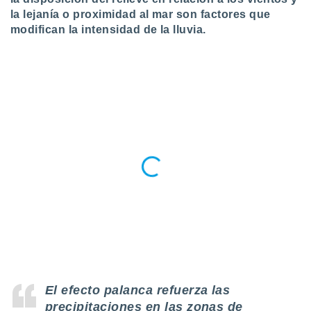
 botón
la lejanía o proximidad al mar
son factores que
.
modifican la intensidad de la lluvia.
nto,
cios
kies,
ores únicos
as similares
nar,
rocesar
onales como
 este sitio
recciones IP
ficadores de
 posible
s
 traten tus
nales en
 interés
go a lo que
El efecto palanca refuerza las
nerte. Para
precipitaciones en las zonas de
retirar su