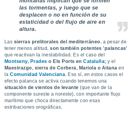
montañas implican que se formen
idad
las tormentas, y luego que se
a, utilizar
desplacen o no en función de su
a
 la
estaticidad o del flujo de aire en
altura.
da, crear un
personalizar
Las
sierras prelitorales del mediterráneo
, a pesar de
o, uso de
tener menos altitud,
son también
potentes 'palancas'
a la
e contenido
que reactivan la inestabilidad. Es el caso del
do, medir el
Montseny
,
Prades
o Els Ports en
Cataluña
;
y el
 de la
Maestrazgo, sierra de Corbera, Mariola o Aitana
en
medir el
la
Comunidad Valenciana
. Eso sí, en estos casos el
 del
efecto palanca se activa cuando tenemos una
 comprender
situación de vientos de levante
(que van de la
 través de
componente sureste a noreste), con importante flujo
s o a través
nación de
marítimo que choca directamente con esas
edentes de
estribaciones orográficas.
fuentes,
y mejora de
os, uso de
ados con el