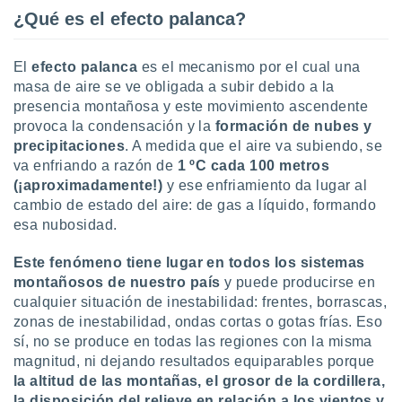
uedes
¿Qué es el efecto palanca?
uestro sitio
.com. En
te
El
efecto palanca
es el mecanismo por el cual una
 de que
masa de aire se ve obligada a subir debido a la
talarán
presencia montañosa y este movimiento ascendente
e sean
para
provoca la condensación y la
formación de nubes y
a
precipitaciones
. A medida que el aire va subiendo, se
por el sitio
va enfriando a razón de
1 ºC cada 100 metros
o se
(¡aproximadamente!)
y ese enfriamiento da lugar al
cookies para
cambio de estado del aire: de gas a líquido, formando
esa nubosidad.
nto ni para
licidad o
Este fenómeno tiene lugar en todos los sistemas
ado, aunque
montañosos de nuestro país
y puede producirse en
sualizar
cualquier situación de inestabilidad: frentes, borrascas,
general no
zonas de inestabilidad, ondas cortas o gotas frías. Eso
ada. Puedes
sí, no se produce en todas las regiones con la misma
 instalación
magnitud, ni dejando resultados equiparables porque
y acceder a
io web a
la
altitud de las montañas, el grosor de la cordillera,
ste abono
la disposición del relieve en relación a los vientos y