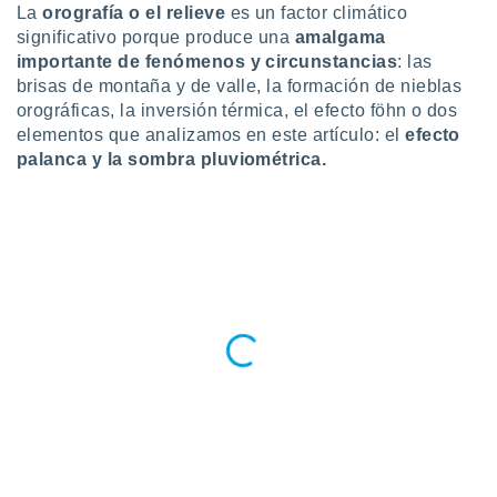
La
orografía o el relieve
es un factor climático
do en
significativo porque produce una
amalgama
 mismo.
importante de fenómenos y circunstancias
: las
sultar más
brisas de montaña y de valle, la formación de nieblas
 en nuestra
orográficas, la inversión térmica, el efecto föhn o dos
 Cookies
y
ualquier
elementos que analizamos en este artículo: el
efecto
palanca y la sombra pluviométrica.
ento
 botón
ación de
kies
 disponible
e nuestra
.
IVAMENTE,
as
 a cookies
 no aceptar
ón de