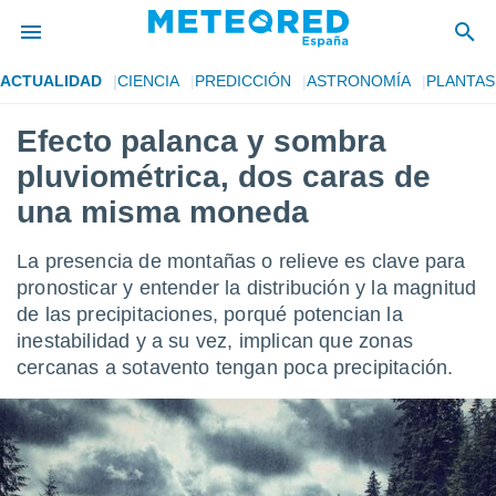
ACTUALIDAD
CIENCIA
PREDICCIÓN
ASTRONOMÍA
PLANTAS
privacidad
Efecto palanca y sombra
o de
tiempo.com)
pluviométrica, dos caras de
borado por
es para
una misma moneda
ue la
 que se
La presencia de montañas o relieve es clave para
e calidad.
eder a este
pronosticar y entender la distribución y la magnitud
ediante las
de las precipitaciones, porqué potencian la
opciones:
inestabilidad y a su vez, implican que zonas
cercanas a sotavento tengan poca precipitación.
ookies y
e forma
d digital
ada, basada
mación