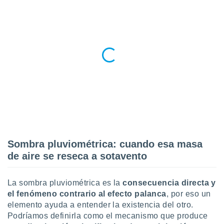
 seleccionar
o.
calización
precisa e
ión mediante
, publicidad
dos,
 publicidad
,
ón de
 desarrollo
s.
Sombra pluviométrica: cuando esa masa
tros 1199
de aire se reseca a sotavento
ios
La sombra pluviométrica es la
consecuencia directa y
el fenómeno contrario al efecto palanca
, por eso un
elemento ayuda a entender la existencia del otro.
Podríamos definirla como el mecanismo que produce