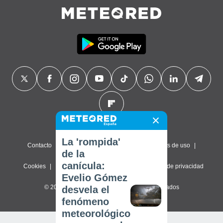
La 'rompida'
Contacto
Sobre nosotros
FAQ
Términos de uso
de la
canícula:
Cookies
Política de privacidad
Configuración de privacidad
Evelio Gómez
© 2026 Meteored. Todos los derechos reservados
desvela el
fenómeno
meteorológico