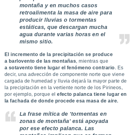
ento u
montaña y en muchos casos
retroalimenta la masa de aire para
 de datos
producir lluvias o tormentas
er momento
estáticas, que descargan mucha
ic en
o en
agua durante varias horas en el
mismo sitio.
 Cookies
en
eb.
El incremento de la precipitación se produce
a
barlovento de las montañas
, mientras que
y
a
sotavento tiene lugar el fenómeno contrario
. Es
socios
el
decir, una advección de componente norte que viene
cargada de humedad y lluvia dejará la mayor parte de
to de
la precipitación en la vertiente norte de los Pirineos,
por ejemplo, porque el
efecto palanca tiene lugar en
la
la fachada de donde procede esa masa de aire.
 en un
 y/o acceder
La frase mítica de 'tormentas en
 de datos
zonas de montaña' está apoyada
ara
 anuncios
por ese efecto palanca. Las
ar perfiles