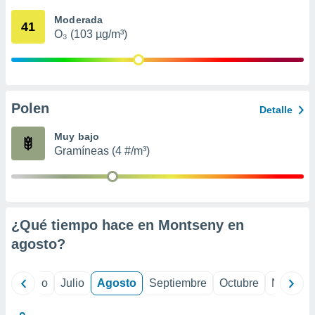
 seleccionar
o.
Moderada
41
O₃ (103 µg/m³)
calización
precisa e
ión mediante
, publicidad
Polen
Detalle
dos,
 publicidad
Muy bajo
,
Gramíneas (4 #/m³)
ón de
 desarrollo
s.
tros 1199
ios
¿Qué tiempo hace en Montseny en
agosto
?
yo
Junio
Julio
Agosto
Septiembre
Octubre
Noviemb