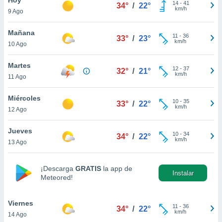
14
-
41
34°
/
22°
km/h
9 Ago
do en
 mismo.
sultar más
Mañana
11
-
36
33°
/
23°
 en nuestra
km/h
10 Ago
 Cookies
y
ualquier
Martes
12
-
37
32°
/
21°
km/h
11 Ago
ento
 botón
ación de
Miércoles
10
-
35
33°
/
22°
kies
km/h
12 Ago
 disponible
e nuestra
Jueves
10
-
34
.
34°
/
22°
km/h
13 Ago
IVAMENTE,
¡Descarga
GRATIS
la app de
Instalar
Meteored!
as
 a cookies
Viernes
 no aceptar
11
-
36
34°
/
22°
km/h
14 Ago
ón de