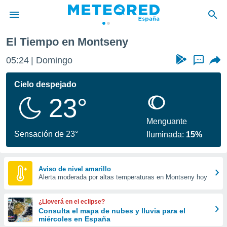
El Tiempo en Montseny
privacidad
05:24
Domingo
...
o de
tiempo.com)
borado por
Cielo despejado
es para
23°
ue la
 que se
e calidad.
Menguante
eder a este
Sensación de 23°
Iluminada:
15%
ediante las
opciones:
ookies y
Aviso de nivel amarillo
Alerta moderada por altas temperaturas en Montseny hoy
e forma
d digital
¿Lloverá en el eclipse?
ada, basada
Consulta el mapa de nubes y lluvia para el
miércoles en España
mación