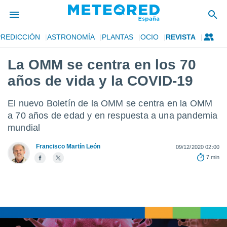
PREDICCIÓN
ASTRONOMÍA
PLANTAS
OCIO
REVISTA
privacidad
La OMM se centra en los 70
o de
tiempo.com)
años de vida y la COVID-19
borado por
es para
ue la
El nuevo Boletín de la OMM se centra en la OMM
 que se
a 70 años de edad y en respuesta a una pandemia
e calidad.
mundial
eder a este
ediante las
Francisco Martín León
09/12/2020 02:00
opciones:
7 min
ookies y
e forma
d digital
ada, basada
mación