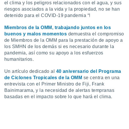
el clima y los peligros relacionados con el agua, y sus
 botón
riesgos asociados a la vida y la propiedad, no se han
.
detenido para el COVID-19 pandemia “!
nto,
Miembros de la OMM, trabajando juntos en los
buenos y malos momentos
demuestra el compromiso
cios
de Miembros de la OMM para la prestación de apoyo a
kies,
ores únicos
los SMHN de los demás si es necesario durante la
as similares
pandemia, así como su apoyo a los esfuerzos
nar,
humanitarios.
rocesar
onales como
Un artículo dedicado al
40 aniversario del Programa
 este sitio
de Ciclones Tropicales de la OMM
se centra en una
recciones IP
entrevista con el Primer Ministro de Fiji, Frank
ficadores de
 posible
Bainimarama, y la necesidad de alertas tempranas
s
basadas en el impacto sobre lo que hará el clima.
 traten tus
nales en
 interés
go a lo que
nerte. Para
retirar su