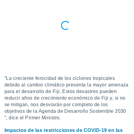
ento u
 de datos
er momento
ic en
o en
 Cookies
en
eb.
y
socios
el
“La creciente ferocidad de los ciclones tropicales
to de
debido al cambio climático presenta la mayor amenaza
para el desarrollo de Fiji. Estos desastres pueden
reducir años de crecimiento económico de Fiji y, si no
la
 en un
se mitigan, nos desviarán por completo de los
 y/o acceder
objetivos de la Agenda de Desarrollo Sostenible 2030
 de datos
”, dice el Primer Ministro.
ara
 anuncios
Impactos de las restricciones de COVID-19 en las
ar perfiles