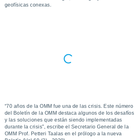
geofísicas conexas.
do en
 mismo.
sultar más
 en nuestra
 Cookies
y
ualquier
ento
 botón
ación de
kies
 disponible
e nuestra
.
IVAMENTE,
“70 años de la OMM fue una de las crisis. Este número
del Boletín de la OMM destaca algunos de los desafíos
as
y las soluciones que están siendo implementadas
 a cookies
durante la crisis”, escribe el Secretario General de la
 no aceptar
OMM Prof. Petteri Taalas en el prólogo a la nueva
ón de