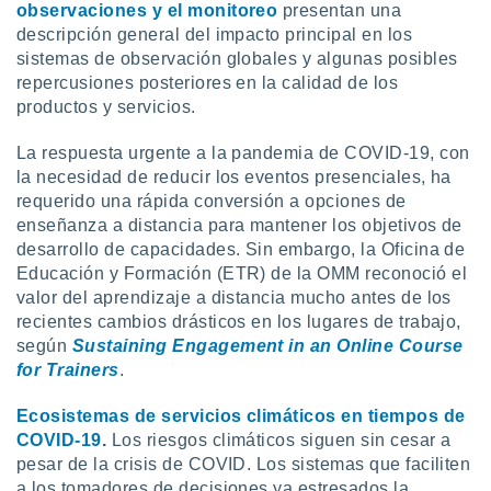
observaciones y el monitoreo
presentan una
idad
descripción general del impacto principal en los
a, utilizar
a
sistemas de observación globales y algunas posibles
 la
repercusiones posteriores en la calidad de los
productos y servicios.
da, crear un
personalizar
La respuesta urgente a la pandemia de COVID-19, con
o, uso de
la necesidad de reducir los eventos presenciales, ha
a la
requerido una rápida conversión a opciones de
e contenido
do, medir el
enseñanza a distancia para mantener los objetivos de
 de la
desarrollo de capacidades. Sin embargo, la Oficina de
medir el
Educación y Formación (ETR) de la OMM reconoció el
 del
valor del aprendizaje a distancia mucho antes de los
 comprender
recientes cambios drásticos en los lugares de trabajo,
 través de
según
Sustaining Engagement in an Online Course
s o a través
nación de
for Trainers
.
edentes de
fuentes,
Ecosistemas de servicios climáticos en tiempos de
y mejora de
COVID-19
.
Los riesgos climáticos siguen sin cesar a
os, uso de
pesar de la crisis de COVID. Los sistemas que faciliten
ados con el
a los tomadores de decisiones ya estresados la