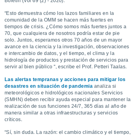
Boletín (Vol 69 (2) - 2020).
uedes
uestro sitio
“Esto demuestra cómo los lazos familiares en la
.com. En
te
comunidad de la OMM se hacen más fuertes en
 de que
tiempos de crisis. ¿Cómo somos más fuertes juntos a
talarán
70, que cualquiera de nosotros podría estar de pie
e sean
solo. Juntos, esperamos otros 70 años de un mayor
para
avance en la ciencia y la investigación, observaciones
a
e intercambio de datos, y el tiempo, el clima y la
por el sitio
o se
hidrología de productos y prestación de servicios para
cookies para
servir al bien público “, escribe el Prof. Petteri Taalas.
nto ni para
Las alertas tempranas y acciones para mitigar los
licidad o
desastres en situación de pandemia
analiza si
meteorológicos e hidrológicos nacionales Servicios
ado, aunque
(SMHN) deben recibir ayuda especial para mantener la
sualizar
general no
realización de sus funciones 24/7, 365 días al año de
ada. Puedes
manera similar a otras infraestructuras y servicios
 instalación
críticos.
y acceder a
io web a
“Sí, sin duda. La razón: el cambio climático y el tiempo,
ste abono