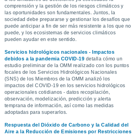
 seleccionar
comprensión y la gestión de los riesgos climáticos y
o.
las oportunidades son fundamentales. Juntos, la
calización
sociedad debe prepararse y gestionar los desafíos que
precisa e
puede anticipar a fin de ser más resistente a los que no
ión mediante
puede, y los ecosistemas de servicios climáticos
, publicidad
pueden ayudar en este sentido.
dos,
Servicios hidrológicos nacionales - Impactos
 publicidad
debidos a la pandemia COVID-19
detalla cómo un
,
estudio preliminar de la OMM realizado con los puntos
ón de
focales de los Servicios Hidrológicos Nacionales
 desarrollo
(SNS) de los Miembros de la OMM analizó los
s.
impactos del COVID-19 en los servicios hidrológicos
tros 1199
operacionales cotidianos - datos recopilación,
ios
observación, modelización, predicción y alerta
temprana de información, así como las medidas
adoptadas para superarlos.
Respuesta del Dióxido de Carbono y la Calidad del
Aire a la Reducción de Emisiones por Restricciones