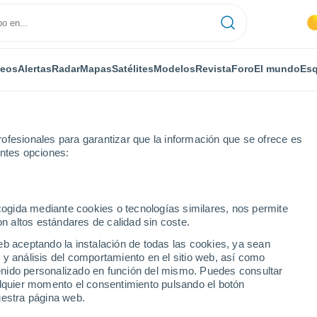
deos
Alertas
Radar
Mapas
Satélites
Modelos
Revista
Foro
El mundo
Esq
ONOMÍA
PLANTAS
OCIO
REVISTA
ofesionales para garantizar que la información que se ofrece es
entes opciones:
ecogida mediante cookies o tecnologías similares, nos permite
on altos estándares de calidad sin coste.
roceso del glaciar que se derrite más rápidamente en la Antártida
eb aceptando la instalación de todas las cookies, ya sean
 y análisis del comportamiento en el sitio web, así como
ntenido personalizado en función del mismo. Puedes consultar
a provocado el retroceso
alquier momento el consentimiento pulsando el botón
uestra página web.
rite más rápidamente en