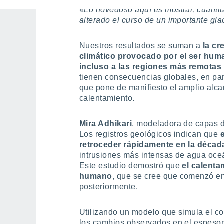
«
Lo novedoso aquí es mostrar, cuanti
alterado el curso de un importante glac
Nuestros resultados se suman a
la cr
climático provocado por el ser hu
incluso a las regiones más remotas 
tienen consecuencias globales, en part
que pone de manifiesto el amplio alc
calentamiento.
Mira Adhikari
, modeladora de capas de
Los registros geológicos indican que
retroceder rápidamente en la décad
intrusiones más intensas de agua oceá
Este estudio demostró que
el calenta
humano
, que se cree que comenzó en
posteriormente.
Utilizando un modelo que simula el co
los cambios observados en el espesor y