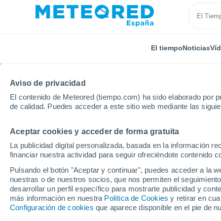
El tiempo
Noticias
Ví
TODAS
ACTUALIDAD
CIENCIA
PREDICCIÓN
ASTR
Aviso de privacidad
El contenido de Meteored (tiempo.com) ha sido elaborado por pr
de calidad. Puedes acceder a este sitio web mediante las sigui
Aceptar cookies y acceder de forma gratuita
La publicidad digital personalizada, basada en la información r
financiar nuestra actividad para seguir ofreciéndote contenido c
Inicio
Ram
La actividad humana ha provocado el ret
Pulsando el botón "Aceptar y continuar", puedes acceder a la w
nuestras o de nuestros socios, que nos permiten el seguimiento
desarrollar un perfil específico para mostrarte publicidad y co
La actividad humana h
más información en nuestra
Política de Cookies
y retirar en cu
Configuración de cookies
que aparece disponible en el pie de n
del glaciar que se der