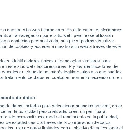
mente el retroceso de los glaciares
tra que el
glaciar Pine Island
fue
er a nuestro sitio web tiempo.com. En este caso, te informamos
tizar la navegación por el sitio web, pero no se utilizarán
 por el
calentamiento global
provocado
dad o contenido personalizado, aunque sí podrás visualizar
ción de cookies y acceder a nuestro sitio web a través de este
es, identificadores únicos o tecnologías similares para
n este sitio web, las direcciones IP y los identificadores de
rsonales en virtud de un interés legítimo, algo a lo que puedes
 al tratamiento de datos en cualquier momento haciendo clic en
miento de datos:
uso de datos limitados para seleccionar anuncios básicos, crear
ccionar la publicidad personalizada, crear un perfil para
ontenido personalizado, medir el rendimiento de la publicidad,
vés de estadísticas o a través de la combinación de datos
rvicios, uso de datos limitados con el objetivo de seleccionar el