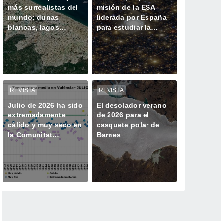
más surrealistas del
misión de la ESA
mundo: dunas
liderada por España
blancas, lagos
para estudiar la
azules oscuros y
historia oculta de las
verde vegetación
galaxias
REVISTA
REVISTA
Julio de 2026 ha sido
El desolador verano
extremadamente
de 2026 para el
cálido y muy seco en
casquete polar de
la Comunitat
Barnes
Valenciana