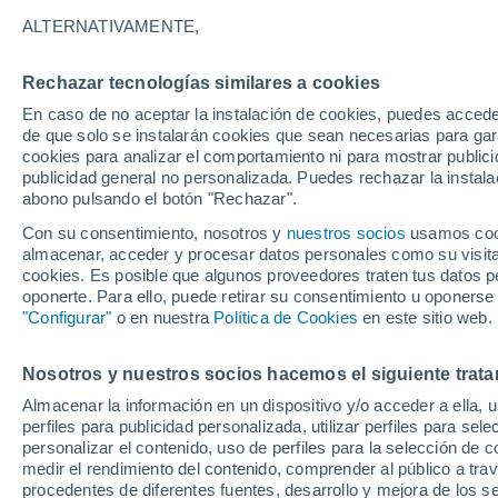
la Antártida
ALTERNATIVAMENTE,
El primer estudio que atribuye directa
Rechazar tecnologías similares a cookies
antárticos al cambio climático demues
En caso de no aceptar la instalación de cookies, puedes acced
de que solo se instalarán cookies que sean necesarias para garan
empujado significativamente más lejos
cookies para analizar el comportamiento ni para mostrar publici
por el ser humano.
publicidad general no personalizada. Puedes rechazar la instala
abono pulsando el botón "Rechazar".
Con su consentimiento, nosotros y
nuestros socios
usamos cooki
almacenar, acceder y procesar datos personales como su visita e
cookies. Es posible que algunos proveedores traten tus datos pe
oponerte. Para ello, puede retirar su consentimiento u oponerse
"Configurar"
o en nuestra
Política de Cookies
en este sitio web.
Nosotros y nuestros socios hacemos el siguiente trata
Almacenar la información en un dispositivo y/o acceder a ella, 
perfiles para publicidad personalizada, utilizar perfiles para sele
personalizar el contenido, uso de perfiles para la selección de c
medir el rendimiento del contenido, comprender al público a tra
procedentes de diferentes fuentes, desarrollo y mejora de los se