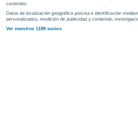
contenido.
Datos de localización geográfica precisa e identificación mediant
personalizados, medición de publicidad y contenido, investigació
Ver nuestros 1199 socios
Imagen aérea de un glaciar. Fuente: King´s College Lon
Francisco Martín León
02
El cambio climático provocado por el s
retroceso de uno de los glaciares m
siglo XX.