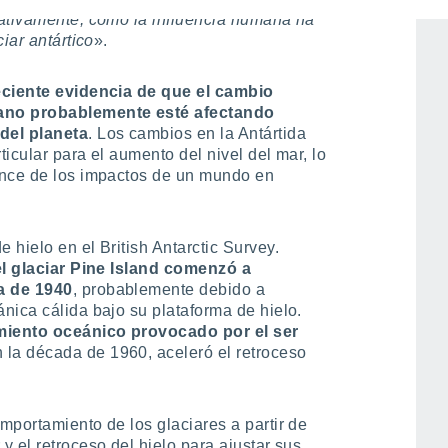
tativamente, cómo la influencia humana ha
iar antártico
».
eciente evidencia de que el cambio
mano probablemente esté afectando
del planeta
. Los cambios en la Antártida
icular para el aumento del nivel del mar, lo
ance de los impactos de un mundo en
 hielo en el British Antarctic Survey.
el glaciar Pine Island comenzó a
a de 1940
, probablemente debido a
nica cálida bajo su plataforma de hielo.
miento oceánico provocado por el ser
 la década de 1960, aceleró el retroceso
mportamiento de los glaciares a partir de
 el retroceso del hielo para ajustar sus