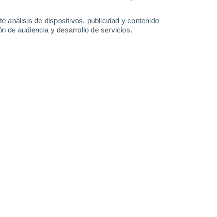
e análisis de dispositivos, publicidad y contenido
n de audiencia y desarrollo de servicios.
don
/07/2026 13:00
5 min
er humano intensificó significativamente el
ás importantes de la Antártida
durante el