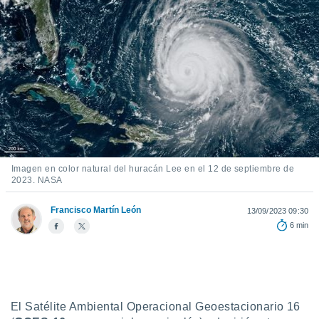
ediante
ecnologías
nos permite
estra
ara seguir
e contenido
stándares
ACEPTAR
sin coste.
Y
CONTINUAR
 botón
continuar",
der a la
CONFIGURACIÓN
ndo la
Imagen en color natural del huracán Lee en el 12 de septiembre de
 de todas
2023. NASA
, ya sean
de nuestros
Francisco Martín León
13/09/2023 09:30
 nos
6 min
 y análisis
tamiento en
b, así como
un perfil
para
El Satélite Ambiental Operacional Geoestacionario 16
ublicidad y