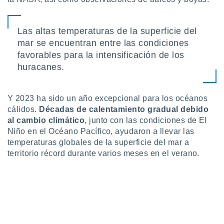
 seleccionar
o.
calización
Las altas temperaturas de la superficie del
precisa e
mar se encuentran entre las condiciones
ión mediante
favorables para la intensificación de los
, publicidad
huracanes.
dos,
 publicidad
Y 2023 ha sido un año excepcional para los océanos
,
cálidos.
Décadas de calentamiento gradual debido
ón de
al cambio climático
, junto con las condiciones de El
 desarrollo
s.
Niño en el Océano Pacífico, ayudaron a llevar las
temperaturas globales de la superficie del mar a
tros 1199
territorio récord durante varios meses en el verano.
ios