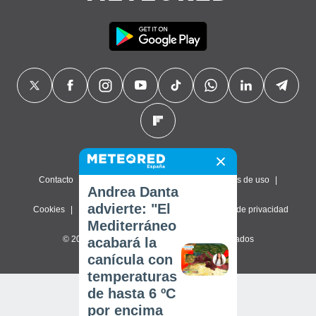
Contacto
Sobre nosotros
FAQ
Términos de uso
Andrea Danta
advierte: "El
Cookies
Política de privacidad
Configuración de privacidad
Mediterráneo
© 2026 Meteored. Todos los derechos reservados
acabará la
canícula con
temperaturas
de hasta 6 ºC
por encima