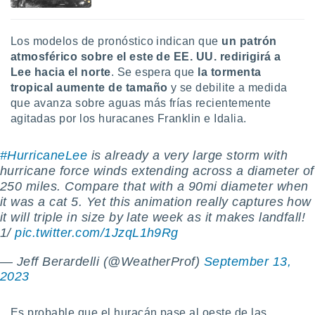
Los modelos de pronóstico indican que
un patrón
atmosférico sobre el este de EE. UU. redirigirá a
Lee hacia el norte
. Se espera que
la tormenta
tropical aumente de tamaño
y se debilite a medida
que avanza sobre aguas más frías recientemente
agitadas por los huracanes Franklin e Idalia.
#HurricaneLee
is already a very large storm with
hurricane force winds extending across a diameter of
250 miles. Compare that with a 90mi diameter when
it was a cat 5. Yet this animation really captures how
it will triple in size by late week as it makes landfall!
1/
pic.twitter.com/1JzqL1h9Rg
— Jeff Berardelli (@WeatherProf)
September 13,
2023
Es probable que el huracán pase al oeste de las