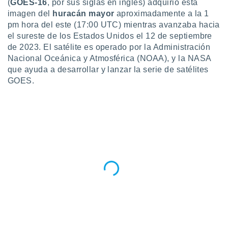
(
GOES-16
, por sus siglas en inglés) adquirió esta
do en
imagen del
huracán mayor
aproximadamente a la 1
 mismo.
pm hora del este (17:00 UTC) mientras avanzaba hacia
sultar más
el sureste de los Estados Unidos el 12 de septiembre
 en nuestra
de 2023. El satélite es operado por la Administración
 Cookies
y
Nacional Oceánica y Atmosférica (NOAA), y la NASA
ualquier
que ayuda a desarrollar y lanzar la serie de satélites
GOES.
ento
 botón
ación de
kies
 disponible
e nuestra
.
IVAMENTE,
as
 a cookies
 no aceptar
ón de