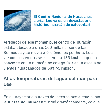
uedes
uestro sitio
.com. En
te
El Centro Nacional de Huracanes
 de que
alerta: Lee ya es un devastador e
talarán
histórico huracán de categoría 5
e sean
para
a
por el sitio
Alrededor de ese momento, el centro del huracán
o se
estaba ubicado a unas 500 millas al sur de las
cookies para
Bermudas y se movía a 9 kilómetros por hora. Los
vientos sostenidos se midieron a 185 km/h, lo que la
nto ni para
convierte en un huracán de categoría 3 en la escala de
licidad o
vientos huracanados de Saffir-Simpson.
ado, aunque
sualizar
Altas temperaturas del agua del mar para
general no
Lee
ada. Puedes
 instalación
y acceder a
En su trayectoria a través del océano hasta este punto,
io web a
la fuerza del huracán
fluctuó dramáticamente, ya que
ste abono