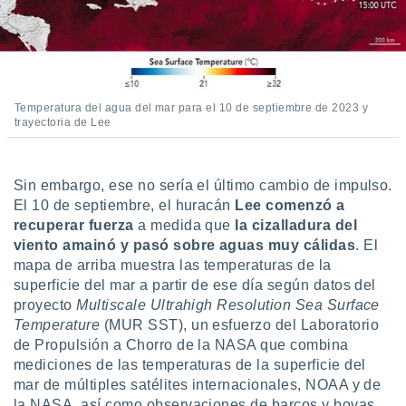
idad
a, utilizar
a
 la
da, crear un
Temperatura del agua del mar para el 10 de septiembre de 2023 y
personalizar
trayectoria de Lee
o, uso de
a la
e contenido
do, medir el
Sin embargo, ese no sería el último cambio de impulso.
 de la
El 10 de septiembre, el huracán
Lee comenzó a
medir el
recuperar fuerza
a medida que
la cizalladura del
 del
viento amainó y pasó sobre aguas muy cálidas
. El
 comprender
mapa de arriba muestra las temperaturas de la
 través de
superficie del mar a partir de ese día según datos del
s o a través
nación de
proyecto
Multiscale Ultrahigh Resolution Sea Surface
edentes de
Temperature
(MUR SST), un esfuerzo del Laboratorio
fuentes,
de Propulsión a Chorro de la NASA que combina
y mejora de
mediciones de las temperaturas de la superficie del
os, uso de
mar de múltiples satélites internacionales, NOAA y de
ados con el
la NASA, así como observaciones de barcos y boyas.