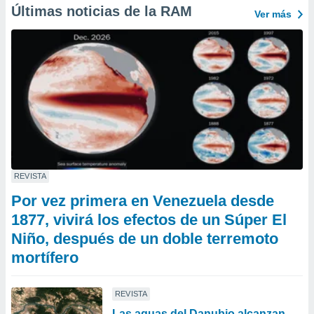
Últimas noticias de la RAM
Ver más
REVISTA
Por vez primera en Venezuela desde
1877, vivirá los efectos de un Súper El
Niño, después de un doble terremoto
mortífero
REVISTA
Las aguas del Danubio alcanzan