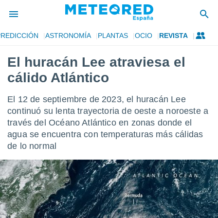
PREDICCIÓN
ASTRONOMÍA
PLANTAS
OCIO
REVISTA
privacidad
El huracán Lee atraviesa el
o de
tiempo.com)
cálido Atlántico
borado por
es para
ue la
El 12 de septiembre de 2023, el huracán Lee
 que se
continuó su lenta trayectoria de oeste a noroeste a
e calidad.
través del Océano Atlántico en zonas donde el
eder a este
ediante las
agua se encuentra con temperaturas más cálidas
opciones:
de lo normal
ookies y
e forma
d digital
ada, basada
mación