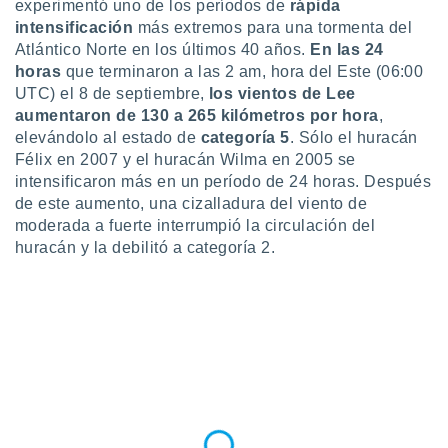
experimentó uno de los períodos de
rápida
 botón
intensificación
más extremos para una tormenta del
.
Atlántico Norte en los últimos 40 años.
En las 24
horas
que terminaron a las 2 am, hora del Este (06:00
nto,
UTC) el 8 de septiembre,
los vientos de Lee
aumentaron de 130 a 265 kilómetros por hora
,
cios
elevándolo al estado de
categoría 5
. Sólo el huracán
kies,
ores únicos
Félix en 2007 y el huracán Wilma en 2005 se
as similares
intensificaron más en un período de 24 horas. Después
nar,
de este aumento, una cizalladura del viento de
rocesar
moderada a fuerte interrumpió la circulación del
onales como
huracán y la debilitó a categoría 2.
 este sitio
recciones IP
ficadores de
 posible
s
 traten tus
nales en
 interés
go a lo que
nerte. Para
retirar su