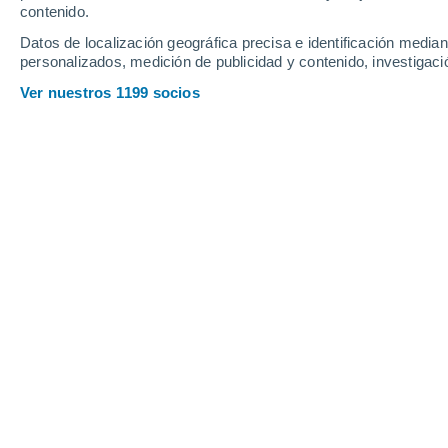
contenido.
Datos de localización geográfica precisa e identificación mediant
personalizados, medición de publicidad y contenido, investigació
Ver nuestros 1199 socios
Colaboraciones de la
RAM
El informe EEA ‘
Fluorinated greenho
invernadero 2017´ analiza el progreso
informados por las empresas europeas
los gases fluorados en 2016. Evalúa l
hidrofluorocarbonos (HFC) en toda la 
reducción de HFC mundial, que comen
Kigali al Protocolo de Montreal.