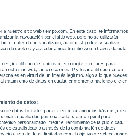
ra reducir gradualmente la producción e
cto invernadero (gases fluorados)
ctualización anual publicada hoy por la
er a nuestro sitio web tiempo.com. En este caso, te informamos
AEMA, EEA en inglés).
tizar la navegación por el sitio web, pero no se utilizarán
dad o contenido personalizado, aunque sí podrás visualizar
ción de cookies y acceder a nuestro sitio web a través de este
es, identificadores únicos o tecnologías similares para
n este sitio web, las direcciones IP y los identificadores de
rsonales en virtud de un interés legítimo, algo a lo que puedes
 al tratamiento de datos en cualquier momento haciendo clic en
miento de datos:
uso de datos limitados para seleccionar anuncios básicos, crear
ccionar la publicidad personalizada, crear un perfil para
ontenido personalizado, medir el rendimiento de la publicidad,
vés de estadísticas o a través de la combinación de datos
rvicios, uso de datos limitados con el objetivo de seleccionar el