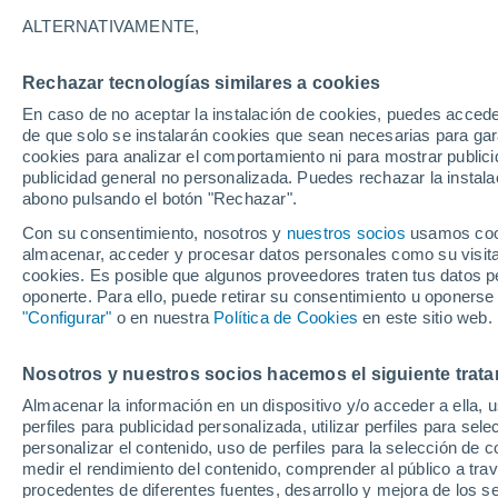
ALTERNATIVAMENTE,
Los esfuerzos de la Unión Europea pa
importación de gases fluorados de efe
Rechazar tecnologías similares a cookies
progresaron en 2016, según la última a
En caso de no aceptar la instalación de cookies, puedes acced
Agencia Europea de Medio Ambiente (
de que solo se instalarán cookies que sean necesarias para garan
cookies para analizar el comportamiento ni para mostrar publici
publicidad general no personalizada. Puedes rechazar la instala
abono pulsando el botón "Rechazar".
Con su consentimiento, nosotros y
nuestros socios
usamos cooki
almacenar, acceder y procesar datos personales como su visita e
cookies. Es posible que algunos proveedores traten tus datos pe
oponerte. Para ello, puede retirar su consentimiento u oponerse
"Configurar"
o en nuestra
Política de Cookies
en este sitio web.
Nosotros y nuestros socios hacemos el siguiente trata
Almacenar la información en un dispositivo y/o acceder a ella, 
perfiles para publicidad personalizada, utilizar perfiles para sele
personalizar el contenido, uso de perfiles para la selección de c
medir el rendimiento del contenido, comprender al público a tra
procedentes de diferentes fuentes, desarrollo y mejora de los se