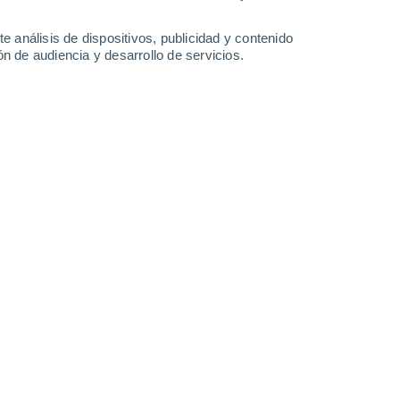
e análisis de dispositivos, publicidad y contenido
n de audiencia y desarrollo de servicios.
19/12/2017 23:35
4 min
use gases 2017
,’ ´Gases fluorados de efecto
 en la reducción basada en los datos
 sobre sus actividades relacionadas con
os progresos realizados en la fase actual de
UE y proporciona una perspectiva hacia la
zará en 2019 en virtud de la Enmienda de