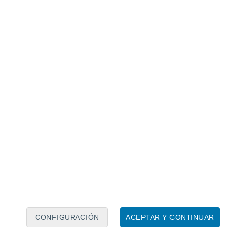
os en toneladas aumentó un 2% en 2016 en
la producción de gases fluorados en la UE
sde 2014, los gases producidos son
a el clima. El suministro de gases
n 2%, pero el efecto global de
inuyó en un 2% (CO2e).
orados a la UE en 2016 aumentaron un 5%
2% si se midieron en CO2e. Este aumento
mento del 80% en los HFC con un bajo
al.
s 2017
 19 Dic 2017 por Francisco Martín León
CONFIGURACIÓN
ACEPTAR Y CONTINUAR