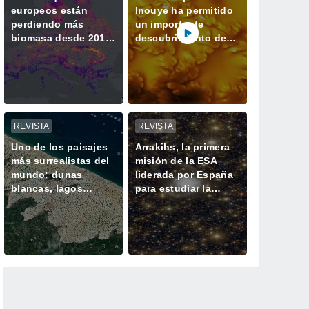
europeos están
Inouye ha permitido
perdiendo más
un importante
biomasa desde 2018
descubrimiento de
y almacenando
un proceso solar
menos CO2
oculto hasta ahora
REVISTA
REVISTA
Uno de los paisajes
Arrakihs, la primera
más surrealistas del
misión de la ESA
mundo: dunas
liderada por España
blancas, lagos
para estudiar la
azules oscuros y
historia oculta de las
verde vegetación
galaxias