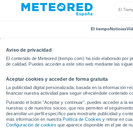
El tiempo
Noticias
Ví
TODAS
ACTUALIDAD
CIENCIA
PREDICCIÓN
ASTR
Aviso de privacidad
El contenido de Meteored (tiempo.com) ha sido elaborado por pr
de calidad. Puedes acceder a este sitio web mediante las sigui
Aceptar cookies y acceder de forma gratuita
La publicidad digital personalizada, basada en la información r
financiar nuestra actividad para seguir ofreciéndote contenido c
Inicio
Ram
La reducción gradual de gases fluorado
Pulsando el botón "Aceptar y continuar", puedes acceder a la w
nuestras o de nuestros socios, que nos permiten el seguimiento
desarrollar un perfil específico para mostrarte publicidad y co
La reducción gradual 
más información en nuestra
Política de Cookies
y retirar en cu
Configuración de cookies
que aparece disponible en el pie de n
UE sigue en curso