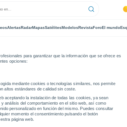
deos
Alertas
Radar
Mapas
Satélites
Modelos
Revista
Foro
El mundo
Esq
ONOMÍA
PLANTAS
OCIO
REVISTA
ofesionales para garantizar que la información que se ofrece es
entes opciones:
ecogida mediante cookies o tecnologías similares, nos permite
on altos estándares de calidad sin coste.
s de la UE sigue en curso
eb aceptando la instalación de todas las cookies, ya sean
 y análisis del comportamiento en el sitio web, así como
ntenido personalizado en función del mismo. Puedes consultar
de gases fluorados de la
alquier momento el consentimiento pulsando el botón
uestra página web.