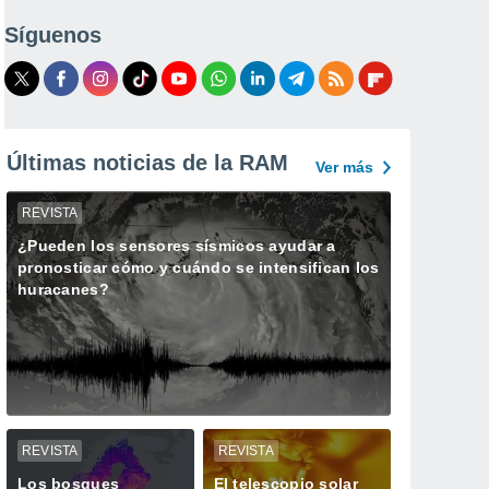
Síguenos
Últimas noticias de la RAM
Ver más
REVISTA
¿Pueden los sensores sísmicos ayudar a
pronosticar cómo y cuándo se intensifican los
huracanes?
REVISTA
REVISTA
Los bosques
El telescopio solar