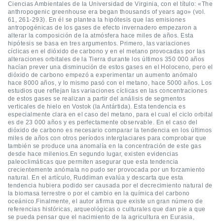
Ciencias Ambientales de la Universidad de Virginia, con el título: «The
anthropogenic greenhouse era began thousands of years ago» (vol.
do en
61, 261-293). En él se plantea la hipótesis que las emisiones
 mismo.
antropogénicas de los gases de efecto invernadero empezaron a
sultar más
alterar la composición de la atmósfera hace miles de años. Esta
 en nuestra
hipótesis se basa en tres argumentos. Primero, las variaciones
 Cookies
y
cíclicas en el dióxido de carbono y en el metano provocadas por las
ualquier
alteraciones orbitales de la Tierra durante los últimos 350 000 años
hacían prever una disminución de estos gases en el Holoceno, pero el
dióxido de carbono empezó a experimentar un aumento anómalo
ento
hace 8000 años, y lo mismo pasó con el metano, hace 5000 años. Los
 botón
estudios que reflejan las variaciones cíclicas en las concentraciones
ación de
de estos gases se realizan a partir del análisis de segmentos
kies
verticales de hielo en Vostok (la Antártida). Esta tendencia es
especialmente clara en el caso del metano, para el cual el ciclo orbital
 disponible
es de 23 000 años y es perfectamente observable. En el caso del
e nuestra
dióxido de carbono es necesario comparar la tendencia en los últimos
.
miles de años con otros períodos interglaciares para comprobar que
también se produce una anomalía en la concentración de este gas
IVAMENTE,
desde hace milenios.En segundo lugar, existen evidencias
paleoclimáticas que permiten asegurar que esta tendencia
crecientemente anómala no pudo ser provocada por un forzamiento
natural. En el artículo, Ruddiman evalúa y descarta que esta
as
tendencia hubiera podido ser causada por el decrecimiento natural de
 a cookies
la biomasa terrestre o por el cambio en la química del carbono
oceánico.Finalmente, el autor afirma que existe un gran número de
 no aceptar
referencias históricas, arqueológicas o culturales que dan pie a que
ón de
se pueda pensar que el nacimiento de la agricultura en Eurasia,