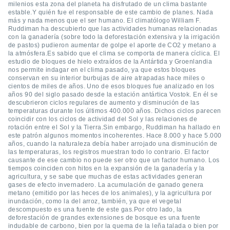
milenios esta zona del planeta ha disfrutado de un clima bastante
 botón
estable.Y quién fue el responsable de este cambio de planes. Nada
.
más y nada menos que el ser humano. El climatólogo William F.
Ruddiman ha descubierto que las actividades humanas relacionadas
con la ganadería (sobre todo la deforestación extensiva y la irrigación
nto,
de pastos) pudieron aumentar de golpe el aporte de CO2 y metano a
la atmósfera.Es sabido que el clima se comporta de manera cíclica. El
cios
estudio de bloques de hielo extraídos de la Antártida y Groenlandia
nos permite indagar en el clima pasado, ya que estos bloques
kies,
conservan en su interior burbujas de aire atrapadas hace miles o
ores únicos
cientos de miles de años. Uno de esos bloques fue analizado en los
as similares
años 90 del siglo pasado desde la estación antártica Vostok. En él se
nar,
descubrieron ciclos regulares de aumento y disminución de las
rocesar
temperaturas durante los últimos 400.000 años. Dichos ciclos parecen
coincidir con los ciclos de actividad del Sol y las relaciones de
onales como
rotación entre el Sol y la Tierra.Sin embargo, Ruddiman ha hallado en
 este sitio
este patrón algunos momentos incoherentes. Hace 8.000 y hace 5.000
recciones IP
años, cuando la naturaleza debía haber arrojado una disminución de
ficadores de
las temperaturas, los registros muestran todo lo contrario. El factor
 posible
causante de ese cambio no puede ser otro que un factor humano. Los
tiempos coinciden con hitos en la expansión de la ganadería y la
s
agricultura, y se sabe que muchas de estas actividades generan
 traten tus
gases de efecto invernadero. La acumulación de ganado genera
nales en
metano (emitido por las heces de los animales), y la agricultura por
 interés
inundación, como la del arroz, también, ya que el vegetal
go a lo que
descompuesto es una fuente de este gas.Por otro lado, la
nerte. Para
deforestación de grandes extensiones de bosque es una fuente
indudable de carbono, bien por la quema de la leña talada o bien por
retirar su