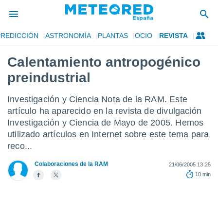
PREDICCIÓN
ASTRONOMÍA
PLANTAS
OCIO
REVISTA
privacidad
Calentamiento antropogénico
o de
tiempo.com)
preindustrial
borado por
es para
ue la
Investigación y Ciencia Nota de la RAM. Este
 que se
artículo ha aparecido en la revista de divulgación
e calidad.
Investigación y Ciencia de Mayo de 2005. Hemos
eder a este
ediante las
utilizado artículos en Internet sobre este tema para
opciones:
reco...
ookies y
Colaboraciones de la RAM
21/06/2005 13:25
e forma
10 min
d digital
ada, basada
mación