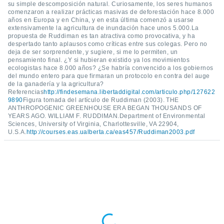
su simple descomposición natural. Curiosamente, los seres humanos
ento u
comenzaron a realizar prácticas masivas de deforestación hace 8.000
años en Europa y en China, y en esta última comenzó a usarse
 de datos
extensivamente la agricultura de inundación hace unos 5.000.La
er momento
propuesta de Ruddiman es tan atractiva como provocativa, y ha
despertado tanto aplausos como críticas entre sus colegas. Pero no
ic en
deja de ser sorprendente, y sugiere, si me lo permiten, un
o en
pensamiento final. ¿Y si hubieran existido ya los movimientos
ecologistas hace 8.000 años? ¿Se habría convencido a los gobiernos
 Cookies
en
del mundo entero para que firmaran un protocolo en contra del auge
eb.
de la ganadería y la agricultura?
Referencias
http://findesemana.libertaddigital.com/articulo.php/127622
9890
Figura tomada del artículo de Ruddiman (2003). THE
y
ANTHROPOGENIC GREENHOUSE ERA BEGAN THOUSANDS OF
socios
YEARS AGO. WILLIAM F. RUDDIMAN.Department of Environmental
el
Sciences, University of Virginia, Charlottesville, VA 22904,
U.S.A.
http://courses.eas.ualberta.ca/eas457/Ruddiman2003.pdf
to de
la
 en un
 y/o acceder
 de datos
ara
 anuncios
ar perfiles