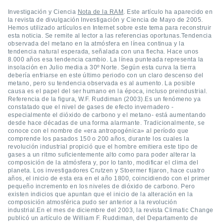
ediante
ecnologías
Investigación y Ciencia
Nota de la RAM
. Este artículo ha aparecido en
la revista de divulgación Investigación y Ciencia de Mayo de 2005.
nos permite
Hemos utilizado artículos en Internet sobre este tema para reconstruir
estra
esta noticia. Se remite al lector a las referencias oportunas.Tendencia
ara seguir
observada del metano en la atmósfera en línea continua y la
e contenido
tendencia natural esperada, señalada con una flecha. Hace unos
stándares
8.000 años esa tendencia cambio. La línea punteada representa la
ACEPTAR
insolación en Julio media a 30º Norte. Según esta curva la tierra
sin coste.
Y
debería enfriarse en este último periodo con un claro descenso del
CONTINUAR
metano, pero su tendencia observada es al aumento. La posible
 botón
causa es el papel del ser humano en la época, incluso preindustrial.
continuar",
Referencia de la figura, W.F. Ruddiman (2003).Es un fenómeno ya
der a la
CONFIGURACIÓN
constatado que el nivel de gases de efecto invernadero -
ndo la
especialmente el dióxido de carbono y el metano- está aumentando
 de todas
desde hace décadas de una forma alarmante. Tradicionalmente, se
, ya sean
conoce con el nombre de «era antropogénica» al período que
comprende los pasados 150 o 200 años, durante los cuales la
de nuestros
revolución industrial propició que el hombre emitiera este tipo de
 nos
gases a un ritmo suficientemente alto como para poder alterar la
composición de la atmósfera y, por lo tanto, modificar el clima del
 y análisis
planeta. Los investigadores Crutzen y Stoermer fijaron, hace cuatro
tamiento en
años, el inicio de esta era en el año 1800, coincidiendo con el primer
pequeño incremento en los niveles de dióxido de carbono. Pero
b, así como
existen indicios que apuntan que el inicio de la alteración en la
un perfil
composición atmosférica pudo ser anterior a la revolución
para
industrial.En el mes de diciembre del 2003, la revista Climatic Change
ublicidad y
publicó un artículo de William F. Ruddiman, del Departamento de