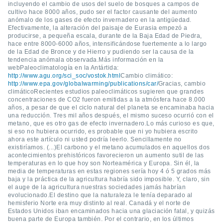
uedes
incluyendo el cambio de usos del suelo de bosques a campos de
uestro sitio
cultivo hace 8000 años, pudo ser el factor causante del aumento
anómalo de los gases de efecto invernadero en la antigüedad.
.com. En
Efectivamente, la alteración del paisaje de Eurasia empezó a
te
producirse, a pequeña escala, durante de la Baja Edad de Piedra,
 de que
hace entre 8000-6000 años, intensificándose fuertemente a lo largo
talarán
de la Edad de Bronce y de Hierro y pudiendo ser la causa de la
e sean
tendencia anómala observada.Más información en la
webPaleoclimatología en la Antártida:
para
http://www.agu.org/sci_soc/vostok.html
Cambio climático:
a
http://www.epa.gov/globalwarming/publications/car/
Gracias, cambio
por el sitio
climáticoRecientes estudios paleoclimáticos sugieren que grandes
o se
concentraciones de CO2 fueron emitidas a la atmósfera hace 8.000
cookies para
años, a pesar de que el ciclo natural del planeta se encaminaba hacia
una reducción. Tres mil años después, el mismo suceso ocurrió con el
metano, que es otro gas de efecto invernadero.Lo más curioso es que,
nto ni para
si eso no hubiera ocurrido, es probable que ni yo hubiera escrito
licidad o
ahora este artículo ni usted podría leerlo. Sencillamente no
existiríamos. (...)El carbono y el metano acumulados en aquellos dos
ado, aunque
acontecimientos prehistóricos favorecieron un aumento sutil de las
sualizar
temperaturas en lo que hoy son Norteamérica y Europa. Sin él, la
media de temperaturas en estas regiones sería hoy 4 ó 5 grados más
general no
baja y la práctica de la agricultura habría sido imposible. Y, claro, sin
ada. Puedes
el auge de la agricultura nuestras sociedades jamás habrían
 instalación
evolucionado.El destino que la naturaleza le tenía deparado al
y acceder a
hemisferio Norte era muy distinto al real. Canadá y el norte de
io web a
Estados Unidos iban encaminados hacia una glaciación fatal, y quizás
buena parte de Europa también. Por el contrario, en los últimos
ste abono