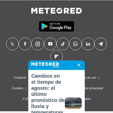
Cambios en
Contacto
Sobre nosotros
FAQ
Términos de uso
el tiempo de
agosto: el
Cookies
Política de privacidad
Configuración de privacidad
último
© 2026 Meteored. Todos los derechos reservados
pronóstico de
lluvia y
temperaturas