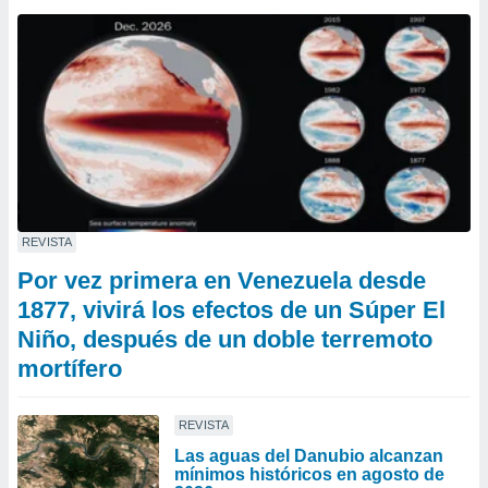
REVISTA
Por vez primera en Venezuela desde
1877, vivirá los efectos de un Súper El
Niño, después de un doble terremoto
mortífero
REVISTA
Las aguas del Danubio alcanzan
mínimos históricos en agosto de