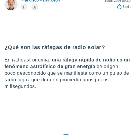
Francisco Martín León
19/05/2026 09:30
5 min
do en
 mismo.
sultar más
 en nuestra
 Cookies
y
ualquier
¿Qué son las ráfagas de radio solar?
ento
 botón
ación de
En radioastronomía,
una ráfaga rápida de radio es un
kies
fenómeno astrofísico de gran energía
de origen
 disponible
poco desconocido que se manifiesta como un pulso de
e nuestra
radio fugaz que dura en promedio unos pocos
.
milisegundos.
IVAMENTE,
as
 a cookies
 no aceptar
ón de