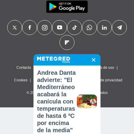
Contacto
Sobre nosotros
FAQ
Términos de uso
Andrea Danta
advierte: "El
Cookies
Política de privacidad
Configuración de privacidad
Mediterráneo
© 2026 Meteored. Todos los derechos reservados
acabará la
canícula con
temperaturas
de hasta 6 ºC
por encima
de la media"