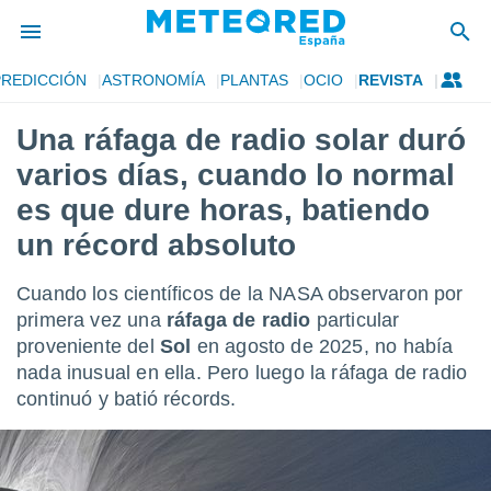
PREDICCIÓN
ASTRONOMÍA
PLANTAS
OCIO
REVISTA
privacidad
Una ráfaga de radio solar duró
o de
tiempo.com)
varios días, cuando lo normal
borado por
es para
es que dure horas, batiendo
ue la
un récord absoluto
 que se
e calidad.
eder a este
Cuando los científicos de la NASA observaron por
ediante las
primera vez una
ráfaga de radio
particular
opciones:
proveniente del
Sol
en agosto de 2025, no había
ookies y
nada inusual en ella. Pero luego la ráfaga de radio
e forma
continuó y batió récords.
d digital
ada, basada
mación