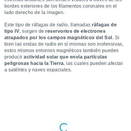
 botón
bordes exteriores de los filamentos coronales en el
.
lado derecho de la imagen.
nto,
Este tipo de ráfagas de radio, llamadas
ráfagas de
tipo IV
, surgen de
reservorios de electrones
cios
atrapados por los campos magnéticos del Sol
. Si
kies,
bien las ondas de radio en sí mismas son inofensivas,
ores únicos
estos mismos entornos magnéticos también pueden
as similares
producir
actividad solar que envía partículas
nar,
rocesar
peligrosas hacia la Tierra
, las cuales pueden afectar
onales como
a satélites y naves espaciales.
 este sitio
recciones IP
ficadores de
 posible
s
 traten tus
nales en
 interés
go a lo que
nerte. Para
retirar su