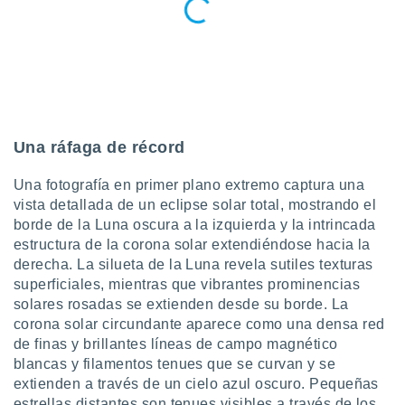
uedes
uestro sitio
.com. En
te
 de que
talarán
e sean
para
a
Una ráfaga de récord
por el sitio
o se
Una fotografía en primer plano extremo captura una
cookies para
vista detallada de un eclipse solar total, mostrando el
borde de la Luna oscura a la izquierda y la intrincada
nto ni para
estructura de la corona solar extendiéndose hacia la
licidad o
derecha. La silueta de la Luna revela sutiles texturas
ado, aunque
superficiales, mientras que vibrantes prominencias
sualizar
solares rosadas se extienden desde su borde. La
general no
corona solar circundante aparece como una densa red
ada. Puedes
de finas y brillantes líneas de campo magnético
 instalación
blancas y filamentos tenues que se curvan y se
y acceder a
io web a
extienden a través de un cielo azul oscuro. Pequeñas
ste abono
estrellas distantes son tenues visibles a través de los