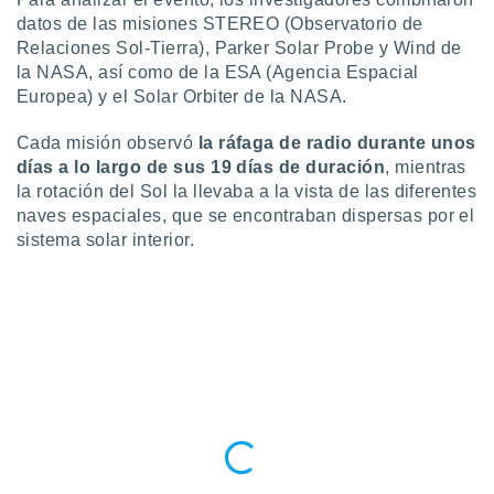
 seleccionar
o.
datos de las misiones STEREO (Observatorio de
Relaciones Sol-Tierra), Parker Solar Probe y Wind de
calización
la NASA, así como de la ESA (Agencia Espacial
precisa e
Europea) y el Solar Orbiter de la NASA.
ión mediante
, publicidad
Cada misión observó
la ráfaga de radio durante unos
días a lo largo de sus 19 días de duración
, mientras
dos,
la rotación del Sol la llevaba a la vista de las diferentes
 publicidad
naves espaciales, que se encontraban dispersas por el
,
sistema solar interior.
ón de
 desarrollo
s.
tros 1199
ios