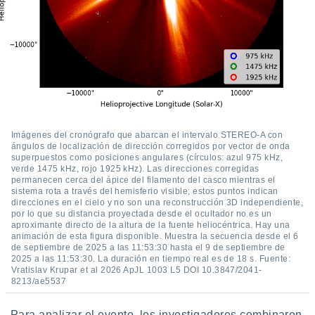
idad
a, utilizar
a
 la
da, crear un
personalizar
o, uso de
a la
e contenido
Imágenes del cronógrafo que abarcan el intervalo STEREO-A con
do, medir el
ángulos de localización de dirección corregidos por vector de onda
 de la
superpuestos como posiciones angulares (círculos: azul 975 kHz,
medir el
verde 1475 kHz, rojo 1925 kHz). Las direcciones corregidas
permanecen cerca del ápice del filamento del casco mientras el
 del
sistema rota a través del hemisferio visible; estos puntos indican
 comprender
direcciones en el cielo y no son una reconstrucción 3D independiente,
 través de
por lo que su distancia proyectada desde el ocultador no es un
s o a través
aproximante directo de la altura de la fuente heliocéntrica. Hay una
nación de
animación de esta figura disponible. Muestra la secuencia desde el 6
de septiembre de 2025 a las 11:53:30 hasta el 9 de septiembre de
edentes de
2025 a las 11:53:30. La duración en tiempo real es de 18 s. Fuente:
fuentes,
Vratislav Krupar et al 2026 ApJL 1003 L5 DOI 10.3847/2041-
y mejora de
8213/ae5537
os, uso de
ados con el
Para analizar el evento, los investigadores combinaron