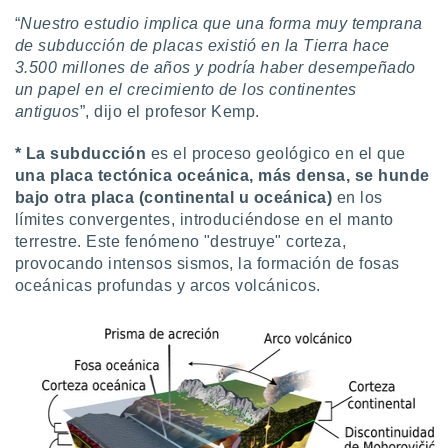
 seleccionar
o.
“
Nuestro estudio implica que una forma muy temprana
de subducción de placas existió en la Tierra hace
calización
3.500 millones de años y podría haber desempeñado
precisa e
un papel en el crecimiento de los continentes
ión mediante
antiguos
”, dijo el profesor Kemp.
, publicidad
*
La subducción
es el proceso geológico en el que
dos,
una placa tectónica oceánica, más densa, se hunde
 publicidad
bajo otra placa (continental u oceánica)
en los
,
límites convergentes, introduciéndose en el manto
ón de
terrestre. Este fenómeno "destruye" corteza,
 desarrollo
s.
provocando intensos sismos, la formación de fosas
oceánicas profundas y arcos volcánicos.
tros 1199
ios