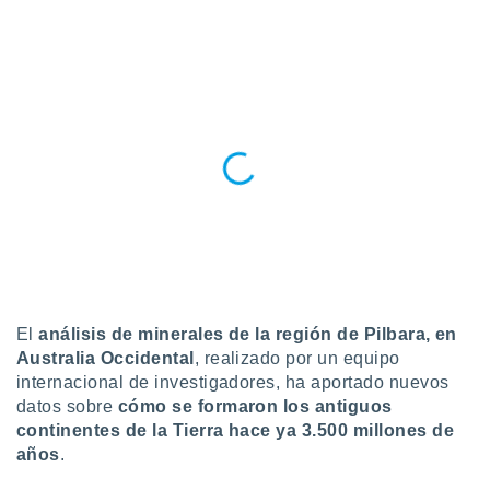
do en
 mismo.
sultar más
 en nuestra
 Cookies
y
ualquier
ento
 botón
ación de
kies
 disponible
e nuestra
.
El
análisis de minerales de la región de Pilbara, en
IVAMENTE,
Australia Occidental
, realizado por un equipo
internacional de investigadores, ha aportado nuevos
as
datos sobre
cómo se formaron los antiguos
 a cookies
continentes de la Tierra hace ya 3.500 millones de
años
.
 no aceptar
ón de