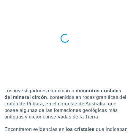
 botón
.
nto,
cios
kies,
ores únicos
as similares
nar,
rocesar
onales como
 este sitio
recciones IP
ficadores de
Los investigadores examinaron
diminutos cristales
 posible
del mineral circón
, contenidos en rocas graníticas del
s
 traten tus
cratón de Pilbara, en el noroeste de Australia, que
nales en
posee algunas de las formaciones geológicas más
 interés
antiguas y mejor conservadas de la Tierra.
go a lo que
nerte. Para
Encontraron evidencias en
los cristales
que indicaban
retirar su