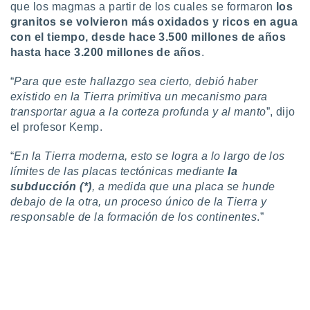
que los magmas a partir de los cuales se formaron
los
ento u
granitos se volvieron más oxidados y ricos en agua
 de datos
con el tiempo, desde hace 3.500 millones de años
er momento
hasta hace 3.200 millones de años
.
ic en
o en
“
Para que este hallazgo sea cierto, debió haber
existido en la Tierra primitiva un mecanismo para
 Cookies
en
transportar agua a la corteza profunda y al manto
”, dijo
eb.
el profesor Kemp.
y
socios
“
En la Tierra moderna, esto se logra a lo largo de los
el
límites de las placas tectónicas mediante
la
subducción (*)
, a medida que una placa se hunde
to de
debajo de la otra, un proceso único de la Tierra y
responsable de la formación de los continentes
.”
la
 en un
 y/o acceder
 de datos
ara
 anuncios
ar perfiles