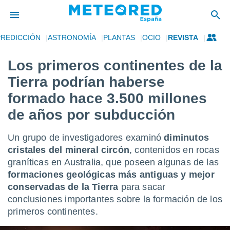
PREDICCIÓN
ASTRONOMÍA
PLANTAS
OCIO
REVISTA
privacidad
Los primeros continentes de la
o de
tiempo.com)
Tierra podrían haberse
borado por
es para
formado hace 3.500 millones
ue la
de años por subducción
 que se
e calidad.
eder a este
Un grupo de investigadores examinó
diminutos
ediante las
cristales del mineral circón
, contenidos en rocas
opciones:
graníticas en Australia, que poseen algunas de las
ookies y
formaciones geológicas más antiguas y mejor
e forma
conservadas de la Tierra
para sacar
conclusiones importantes sobre la formación de los
d digital
primeros continentes.
ada, basada
mación