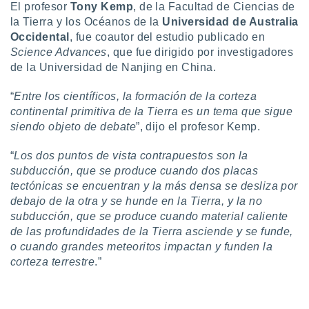
uedes
El profesor
Tony Kemp
, de la Facultad de Ciencias de
uestro sitio
la Tierra y los Océanos de la
Universidad de Australia
.com. En
Occidental
, fue coautor del estudio publicado en
te
Science Advances
, que fue dirigido por investigadores
 de que
de la Universidad de Nanjing en China.
talarán
e sean
para
“
Entre los científicos, la formación de la corteza
a
continental primitiva de la Tierra es un tema que sigue
por el sitio
siendo objeto de debate
”, dijo el profesor Kemp.
o se
cookies para
“
Los dos puntos de vista contrapuestos son la
subducción, que se produce cuando dos placas
nto ni para
tectónicas se encuentran y la más densa se desliza por
licidad o
debajo de la otra y se hunde en la Tierra, y la no
ado, aunque
subducción, que se produce cuando material caliente
sualizar
de las profundidades de la Tierra asciende y se funde,
general no
o cuando grandes meteoritos impactan y funden la
ada. Puedes
corteza terrestre
.”
 instalación
y acceder a
io web a
ste abono