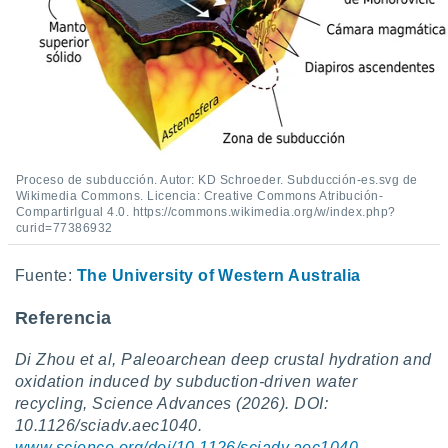
Proceso de subducción. Autor: KD Schroeder. Subducción-es.svg de
Wikimedia Commons. Licencia: Creative Commons Atribución-
CompartirIgual 4.0. https://commons.wikimedia.org/w/index.php?
curid=77386932
Fuente:
The University of Western Australia
Referencia
Di Zhou et al, Paleoarchean deep crustal hydration and
oxidation induced by subduction-driven water
recycling, Science Advances (2026). DOI:
10.1126/sciadv.aec1040.
www.science.org/doi/10.1126/sciadv.aec1040