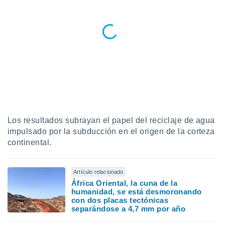
idad
a, utilizar
a
 la
da, crear un
personalizar
o, uso de
a la
e contenido
do, medir el
 de la
Los resultados subrayan el papel del reciclaje de agua
medir el
 del
impulsado por la subducción en el origen de la corteza
 comprender
continental.
 través de
s o a través
nación de
Artículo relacionado
edentes de
África Oriental, la cuna de la
fuentes,
humanidad, se está desmoronando
y mejora de
con dos placas tectónicas
os, uso de
separándose a 4,7 mm por año
ados con el