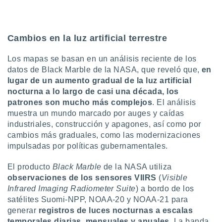
uedes
uestro sitio
.com. En
te
Cambios en la luz artificial terrestre
 de que
talarán
Los mapas se basan en un análisis reciente de los
e sean
para
datos de Black Marble de la NASA, que reveló que,
en
a
lugar de un aumento gradual de la luz artificial
por el sitio
nocturna a lo largo de casi una década, los
o se
patrones son mucho más complejos
. El análisis
cookies para
muestra un mundo marcado por auges y caídas
industriales, construcción y apagones, así como por
nto ni para
licidad o
cambios más graduales, como las modernizaciones
impulsadas por políticas gubernamentales.
ado, aunque
sualizar
El producto
Black Marble
de la NASA utiliza
general no
observaciones de los sensores VIIRS
(
Visible
ada. Puedes
Infrared Imaging Radiometer Suite
) a bordo de los
 instalación
satélites Suomi-NPP, NOAA-20 y NOAA-21 para
y acceder a
io web a
generar
registros de luces nocturnas a escalas
ste abono
temporales diarias, mensuales y anuales
. La banda