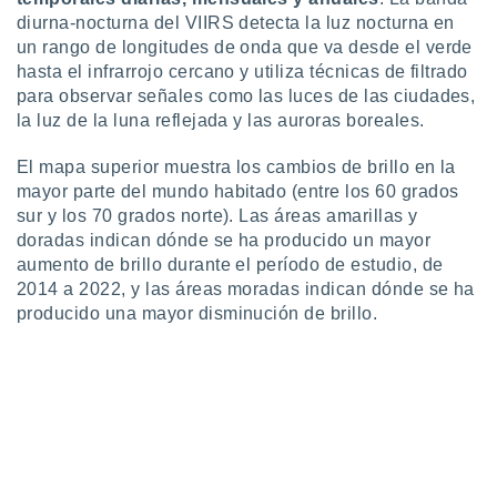
 botón
diurna-nocturna del VIIRS detecta la luz nocturna en
.
un rango de longitudes de onda que va desde el verde
hasta el infrarrojo cercano y utiliza técnicas de filtrado
nto,
para observar señales como las luces de las ciudades,
la luz de la luna reflejada y las auroras boreales.
cios
kies,
El mapa superior muestra los cambios de brillo en la
ores únicos
mayor parte del mundo habitado (entre los 60 grados
as similares
sur y los 70 grados norte). Las áreas amarillas y
nar,
rocesar
doradas indican dónde se ha producido un mayor
onales como
aumento de brillo durante el período de estudio, de
 este sitio
2014 a 2022, y las áreas moradas indican dónde se ha
recciones IP
producido una mayor disminución de brillo.
ficadores de
 posible
s
 traten tus
nales en
 interés
go a lo que
nerte. Para
retirar su