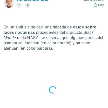
16/05/2026 10:00
5 min
do en
 mismo.
sultar más
 en nuestra
 Cookies
y
En un análisis de casi una década de
datos sobre
ualquier
luces nocturnas
procedentes del producto
Black
Marble
de la NASA, se observa que algunas partes del
ento
 botón
planeta se iluminan (en color dorado) y otras se
ación de
atenúan (en color púrpura).
kies
 disponible
e nuestra
.
IVAMENTE,
as
 a cookies
 no aceptar
ón de