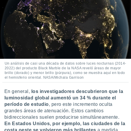
idad
a, utilizar
a
 la
da, crear un
personalizar
o, uso de
a la
e contenido
do, medir el
Un análisis de casi una década de datos sobre luces nocturnas (2014-
 de la
2022) del producto Black Marble de la NASA reveló áreas de mayor
medir el
brillo (dorado) y menor brillo (púrpura), como se muestra aquí en todo
 del
el hemisferio oriental. NASA/Michala Garrison
 comprender
 través de
En general,
los investigadores descubrieron que la
s o a través
luminosidad global aumentó un 34 % durante el
nación de
edentes de
período de estudio
, pero este incremento oculta
fuentes,
grandes áreas de atenuación. Estos cambios
y mejora de
bidireccionales suelen producirse simultáneamente.
os, uso de
En Estados Unidos, por ejemplo, las ciudades de la
ados con el
costa oeste se volvieron más brillantes
a medida