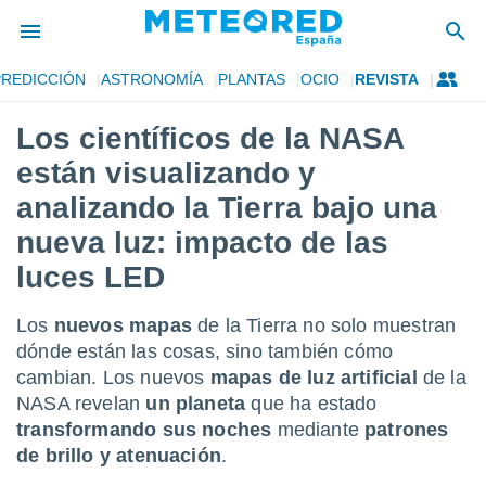
PREDICCIÓN
ASTRONOMÍA
PLANTAS
OCIO
REVISTA
privacidad
Los científicos de la NASA
o de
tiempo.com)
están visualizando y
borado por
es para
analizando la Tierra bajo una
ue la
nueva luz: impacto de las
 que se
e calidad.
luces LED
eder a este
ediante las
opciones:
Los
nuevos mapas
de la Tierra no solo muestran
dónde están las cosas, sino también cómo
ookies y
cambian. Los nuevos
mapas de luz artificial
de la
e forma
NASA revelan
un planeta
que ha estado
transformando sus noches
mediante
patrones
d digital
ada, basada
de brillo y atenuación
.
mación