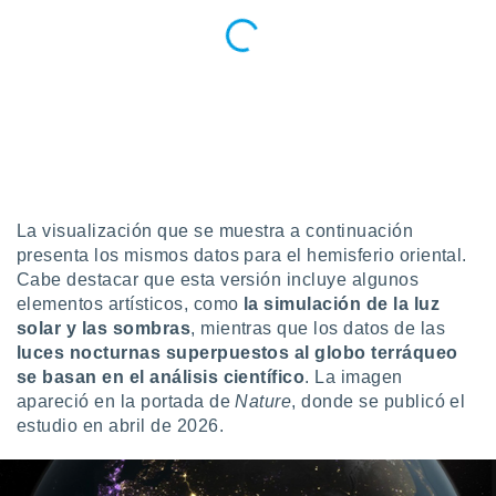
ento u
 de datos
er momento
ic en
o en
 Cookies
en
eb.
y
La visualización que se muestra a continuación
socios
presenta los mismos datos para el hemisferio oriental.
el
Cabe destacar que esta versión incluye algunos
elementos artísticos, como
la simulación de la luz
to de
solar y las sombras
, mientras que los datos de las
luces nocturnas superpuestos al globo terráqueo
la
se basan en el análisis científico
. La imagen
 en un
apareció en la portada de
Nature
, donde se publicó el
 y/o acceder
estudio en abril de 2026.
 de datos
ara
 anuncios
ar perfiles