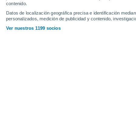
contenido.
Datos de localización geográfica precisa e identificación mediant
personalizados, medición de publicidad y contenido, investigació
Ver nuestros 1199 socios
Temperatura media de los marzos en la Comunidad Vale
Francisco Martín León
05
Temperaturas en marzo
Ha sido el segundo marzo más cáli
empezó con un carácter muy frío pero,
muy destacados que hacen que, exclu