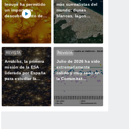
Inouye ha permitido
más surrealistas del
un importante
mundo: dunas
descubrimiento de
blancas, lagos
un proceso solar
azules oscuros y
oculto hasta ahora
verde vegetación
REVISTA
REVISTA
Arrakihs, la primera
Julio de 2026 ha sido
misión de la ESA
extremadamente
liderada por España
cálido y muy seco en
para estudiar la
la Comunitat
historia oculta de las
Valenciana
galaxias