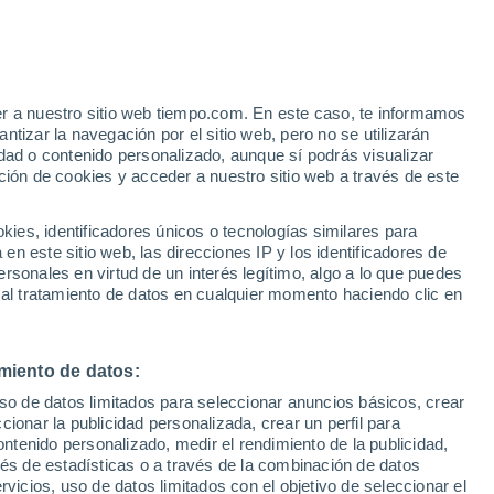
a temperatura media, 13.6 °C, es 2.3 ºC
eferencia (11.3 °C), y la precipitación
95 % inferior a la del promedio climático
er a nuestro sitio web tiempo.com. En este caso, te informamos
tizar la navegación por el sitio web, pero no se utilizarán
dad o contenido personalizado, aunque sí podrás visualizar
ción de cookies y acceder a nuestro sitio web a través de este
es, identificadores únicos o tecnologías similares para
n este sitio web, las direcciones IP y los identificadores de
rsonales en virtud de un interés legítimo, algo a lo que puedes
 al tratamiento de datos en cualquier momento haciendo clic en
miento de datos:
uso de datos limitados para seleccionar anuncios básicos, crear
ccionar la publicidad personalizada, crear un perfil para
ontenido personalizado, medir el rendimiento de la publicidad,
vés de estadísticas o a través de la combinación de datos
rvicios, uso de datos limitados con el objetivo de seleccionar el