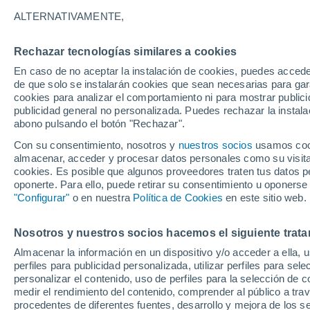
ALTERNATIVAMENTE,
La Comunidad Valenciana ha tenido un
más alta que la de la climatología de r
Rechazar tecnologías similares a cookies
acumulada ha sido 2.3 l/m2, que es un 
En caso de no aceptar la instalación de cookies, puedes acced
del periodo 1991-2020 (48.7 l/m2)
de que solo se instalarán cookies que sean necesarias para garan
cookies para analizar el comportamiento ni para mostrar publici
publicidad general no personalizada. Puedes rechazar la instala
abono pulsando el botón "Rechazar".
Con su consentimiento, nosotros y
nuestros socios
usamos cooki
almacenar, acceder y procesar datos personales como su visita e
cookies. Es posible que algunos proveedores traten tus datos pe
oponerte. Para ello, puede retirar su consentimiento u oponerse
"Configurar"
o en nuestra
Política de Cookies
en este sitio web.
Nosotros y nuestros socios hacemos el siguiente trata
Almacenar la información en un dispositivo y/o acceder a ella, 
perfiles para publicidad personalizada, utilizar perfiles para sele
personalizar el contenido, uso de perfiles para la selección de c
medir el rendimiento del contenido, comprender al público a tra
procedentes de diferentes fuentes, desarrollo y mejora de los se