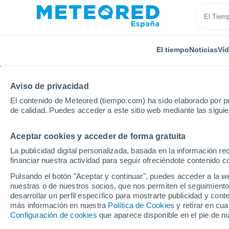
El tiempo
Noticias
Ví
TODAS
ACTUALIDAD
CIENCIA
PREDICCIÓN
ASTR
Aviso de privacidad
El contenido de Meteored (tiempo.com) ha sido elaborado por pr
de calidad. Puedes acceder a este sitio web mediante las sigui
Aceptar cookies y acceder de forma gratuita
La publicidad digital personalizada, basada en la información r
financiar nuestra actividad para seguir ofreciéndote contenido c
Inicio
Ram
Marzo de 2023 en la Comunidad Valenc
Pulsando el botón "Aceptar y continuar", puedes acceder a la w
nuestras o de nuestros socios, que nos permiten el seguimiento
desarrollar un perfil específico para mostrarte publicidad y co
Marzo de 2023 en la C
más información en nuestra
Política de Cookies
y retirar en cu
Configuración de cookies
que aparece disponible en el pie de n
muy cálido y extrema