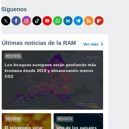
Síguenos
Últimas noticias de la RAM
Ver más
REVISTA
Los bosques europeos están perdiendo más
biomasa desde 2018 y almacenando menos
CO2
REVISTA
REVISTA
El telescopio solar
Uno de los paisajes