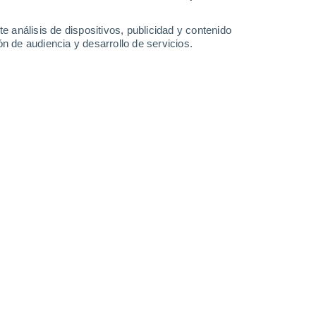
e análisis de dispositivos, publicidad y contenido
n de audiencia y desarrollo de servicios.
nciana
/04/2023 09:00
3 min
do desde al menos 1950
a pesar de que
 posteriormente, hubo tres picos cálidos
yendo la primera semana, no haya