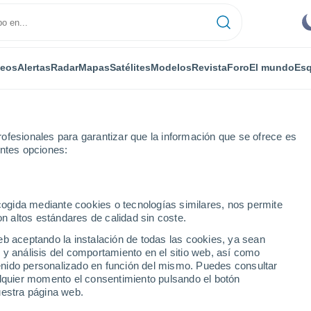
deos
Alertas
Radar
Mapas
Satélites
Modelos
Revista
Foro
El mundo
Esq
ONOMÍA
PLANTAS
OCIO
REVISTA
ofesionales para garantizar que la información que se ofrece es
entes opciones:
ecogida mediante cookies o tecnologías similares, nos permite
on altos estándares de calidad sin coste.
iana: muy cálido y extremadamente seco
eb aceptando la instalación de todas las cookies, ya sean
 y análisis del comportamiento en el sitio web, así como
ntenido personalizado en función del mismo. Puedes consultar
omunidad Valenciana:
alquier momento el consentimiento pulsando el botón
uestra página web.
damente seco