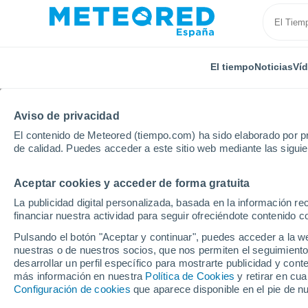
El tiempo
Noticias
Ví
TODAS
ACTUALIDAD
CIENCIA
PREDICCIÓN
ASTR
Aviso de privacidad
El contenido de Meteored (tiempo.com) ha sido elaborado por pr
de calidad. Puedes acceder a este sitio web mediante las sigui
Aceptar cookies y acceder de forma gratuita
La publicidad digital personalizada, basada en la información r
financiar nuestra actividad para seguir ofreciéndote contenido c
Inicio
Ram
Los microplásticos y los nanoplásticos 
Pulsando el botón "Aceptar y continuar", puedes acceder a la w
nuestras o de nuestros socios, que nos permiten el seguimiento
desarrollar un perfil específico para mostrarte publicidad y co
Los microplásticos y l
más información en nuestra
Política de Cookies
y retirar en cu
Configuración de cookies
que aparece disponible en el pie de n
organismos vivos