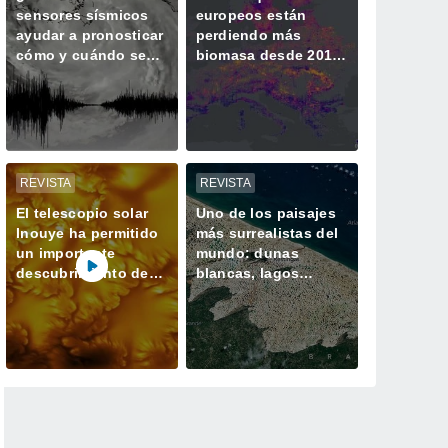
sensores sísmicos
europeos están
ayudar a pronosticar
perdiendo más
cómo y cuándo se
biomasa desde 2018
intensifican los
y almacenando
huracanes?
menos CO2
REVISTA
REVISTA
El telescopio solar
Uno de los paisajes
Inouye ha permitido
más surrealistas del
un importante
mundo: dunas
descubrimiento de
blancas, lagos
un proceso solar
azules oscuros y
oculto hasta ahora
verde vegetación