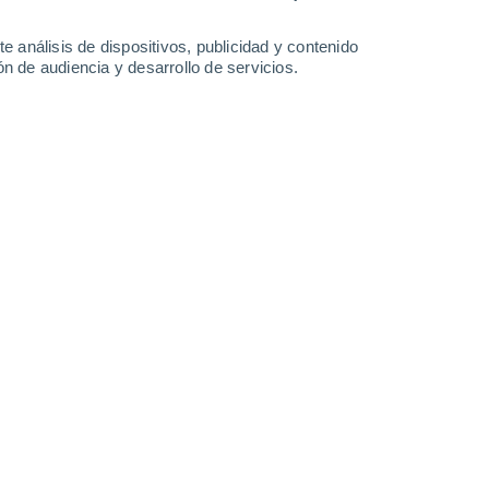
e análisis de dispositivos, publicidad y contenido
n de audiencia y desarrollo de servicios.
esto de los seres vivos cada vez en mayores cantidades.
/06/2022 06:20
4 min
cos y los nanoplásticos
dentro del
le de responder actualmente
para el caso
no son de utilidad. Por ello, hay que buscar
der a esta pregunta. Existen, además,
les para detectar y cuantificar su presencia
s humanas, lo que impide una evaluación