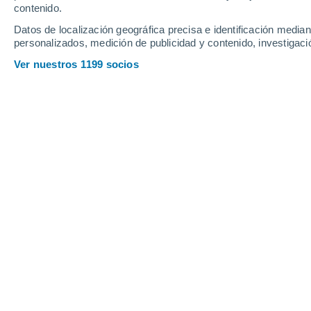
contenido.
Datos de localización geográfica precisa e identificación mediant
personalizados, medición de publicidad y contenido, investigació
Ver nuestros 1199 socios
Los microplásticos llegan a nuestro organismo y al del r
Francisco Martín León
13
El comportamiento de los
microplásti
organismo es una cuestión imposib
del ser humano y los modelos in vitro 
modelos animales que permitan respon
limitaciones de las metodologías actua
en las diferentes muestras biológica