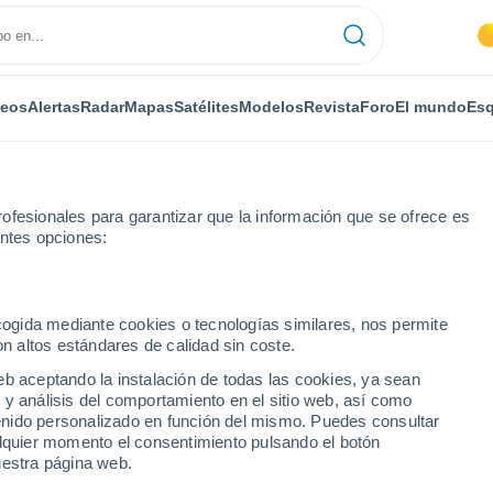
deos
Alertas
Radar
Mapas
Satélites
Modelos
Revista
Foro
El mundo
Esq
ONOMÍA
PLANTAS
OCIO
REVISTA
ofesionales para garantizar que la información que se ofrece es
entes opciones:
ecogida mediante cookies o tecnologías similares, nos permite
on altos estándares de calidad sin coste.
en los organismos vivos
eb aceptando la instalación de todas las cookies, ya sean
 y análisis del comportamiento en el sitio web, así como
ntenido personalizado en función del mismo. Puedes consultar
os nanoplásticos en los
alquier momento el consentimiento pulsando el botón
uestra página web.