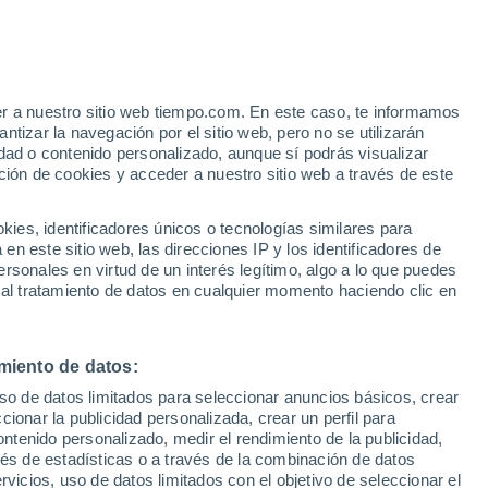
do el comportamiento de los micro y
o utilizando poliestireno comercial de
er a nuestro sitio web tiempo.com. En este caso, te informamos
tizar la navegación por el sitio web, pero no se utilizarán
dad o contenido personalizado, aunque sí podrás visualizar
ción de cookies y acceder a nuestro sitio web a través de este
es, identificadores únicos o tecnologías similares para
n este sitio web, las direcciones IP y los identificadores de
rsonales en virtud de un interés legítimo, algo a lo que puedes
 al tratamiento de datos en cualquier momento haciendo clic en
miento de datos:
uso de datos limitados para seleccionar anuncios básicos, crear
ccionar la publicidad personalizada, crear un perfil para
ontenido personalizado, medir el rendimiento de la publicidad,
vés de estadísticas o a través de la combinación de datos
rvicios, uso de datos limitados con el objetivo de seleccionar el