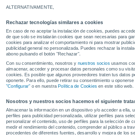
ALTERNATIVAMENTE,
Un equipo de investigación ha estudia
nanoplásticos a lo largo de su recorrid
Rechazar tecnologías similares a cookies
medidas nanométricas
En caso de no aceptar la instalación de cookies, puedes acced
de que solo se instalarán cookies que sean necesarias para garan
cookies para analizar el comportamiento ni para mostrar publici
publicidad general no personalizada. Puedes rechazar la instala
abono pulsando el botón "Rechazar".
Con su consentimiento, nosotros y
nuestros socios
usamos cooki
almacenar, acceder y procesar datos personales como su visita e
cookies. Es posible que algunos proveedores traten tus datos pe
oponerte. Para ello, puede retirar su consentimiento u oponerse
"Configurar"
o en nuestra
Política de Cookies
en este sitio web.
Nosotros y nuestros socios hacemos el siguiente trata
Almacenar la información en un dispositivo y/o acceder a ella, 
perfiles para publicidad personalizada, utilizar perfiles para sele
personalizar el contenido, uso de perfiles para la selección de c
medir el rendimiento del contenido, comprender al público a tra
procedentes de diferentes fuentes, desarrollo y mejora de los se