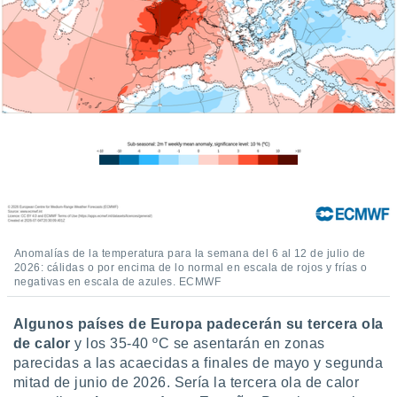
 botón
.
nto,
cios
kies,
ores únicos
as similares
nar,
rocesar
onales como
 este sitio
recciones IP
Anomalías de la temperatura para la semana del 6 al 12 de julio de
ficadores de
2026: cálidas o por encima de lo normal en escala de rojos y frías o
 posible
negativas en escala de azules. ECMWF
s
 traten tus
Algunos países de Europa padecerán su tercera ola
nales en
 interés
de calor
y los 35-40 ºC se asentarán en zonas
go a lo que
parecidas a las acaecidas a finales de mayo y segunda
nerte. Para
mitad de junio de 2026. Sería la tercera ola de calor
retirar su