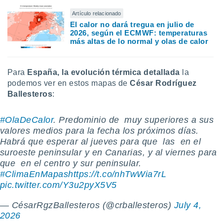
Artículo relacionado
El calor no dará tregua en julio de
2026, según el ECMWF: temperaturas
más altas de lo normal y olas de calor
Para
España, la evolución térmica detallada
la
podemos ver en estos mapas de
César Rodríguez
Ballesteros
:
#OlaDeCalor
. Predominio de ️ muy superiores a sus
valores medios para la fecha los próximos días.
Habrá que esperar al jueves para que ️ las ️ en el
suroeste peninsular y en Canarias, y al viernes para
que ️ en el centro y sur peninsular.
#ClimaEnMapas
https://t.co/nhTwWia7rL
pic.twitter.com/Y3u2pyX5V5
— CésarRgzBallesteros (@crballesteros)
July 4,
2026