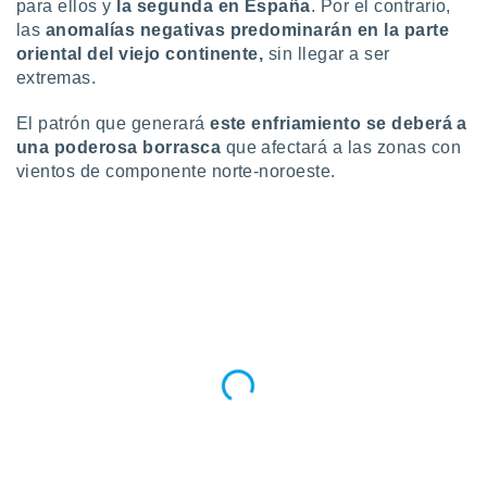
para ellos y
la segunda en España
. Por el contrario,
ento u
las
anomalías negativas predominarán en la parte
oriental del viejo continente,
sin llegar a ser
 de datos
extremas.
er momento
ic en
o en
El patrón que generará
este enfriamiento se deberá a
una poderosa borrasca
que afectará a las zonas con
 Cookies
en
vientos de componente norte-noroeste.
eb.
y
socios
el
to de
la
 en un
 y/o acceder
 de datos
ara
 anuncios
ar perfiles