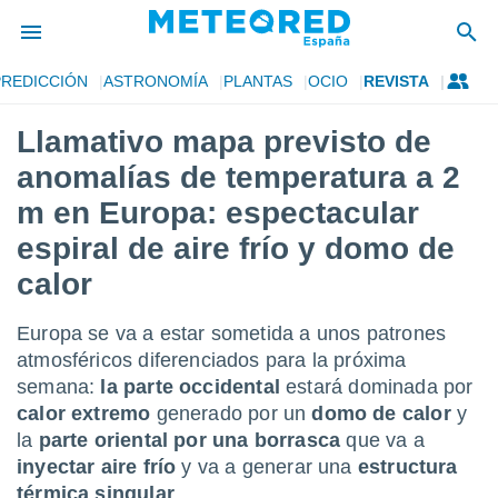
PREDICCIÓN
ASTRONOMÍA
PLANTAS
OCIO
REVISTA
privacidad
Llamativo mapa previsto de
o de
tiempo.com)
anomalías de temperatura a 2
borado por
es para
m en Europa: espectacular
ue la
espiral de aire frío y domo de
 que se
e calidad.
calor
eder a este
ediante las
opciones:
Europa se va a estar sometida a unos patrones
atmosféricos diferenciados para la próxima
ookies y
semana:
la parte occidental
estará dominada por
e forma
calor extremo
generado por un
domo de calor
y
la
parte oriental por una borrasca
que va a
d digital
ada, basada
inyectar aire frío
y va a generar una
estructura
mación
térmica singular
.