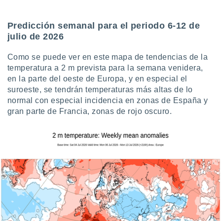
uedes
uestro sitio
.com. En
Predicción semanal para el periodo 6-12 de
te
julio de 2026
 de que
talarán
Como se puede ver en este mapa de tendencias de la
e sean
temperatura a 2 m prevista para la semana venidera,
para
a
en la parte del oeste de Europa, y en especial el
por el sitio
suroeste, se tendrán temperaturas más altas de lo
o se
normal con especial incidencia en zonas de España y
cookies para
gran parte de Francia, zonas de rojo oscuro.
nto ni para
licidad o
ado, aunque
sualizar
general no
ada. Puedes
 instalación
y acceder a
io web a
ste abono