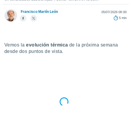
do en
Francisco Martín León
05/07/2026 08:00
 mismo.
5 min
sultar más
 en nuestra
 Cookies
y
ualquier
Vemos la
evolución térmica
de la próxima semana
ento
desde dos puntos de vista.
 botón
ación de
kies
 disponible
e nuestra
.
IVAMENTE,
as
 a cookies
 no aceptar
ón de