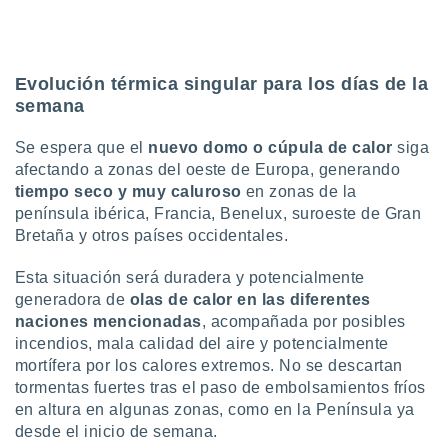
idad
a, utilizar
a
 la
Evolución térmica singular para los días de la
semana
da, crear un
personalizar
o, uso de
Se espera que el
nuevo domo o cúpula de calor
siga
a la
afectando a zonas del oeste de Europa, generando
e contenido
tiempo seco y muy caluroso
en zonas de la
do, medir el
península ibérica, Francia, Benelux, suroeste de Gran
 de la
Bretaña y otros países occidentales.
medir el
 del
Esta situación será duradera y potencialmente
 comprender
 través de
generadora de
olas de calor en las diferentes
s o a través
naciones mencionadas
, acompañada por posibles
nación de
incendios, mala calidad del aire y potencialmente
edentes de
mortífera por los calores extremos. No se descartan
fuentes,
tormentas fuertes tras el paso de embolsamientos fríos
y mejora de
en altura en algunas zonas, como en la Península ya
os, uso de
ados con el
desde el inicio de semana.