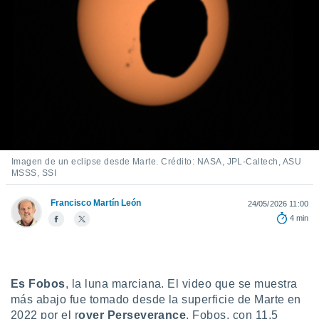
ediante
ecnologías
nos permite
estra
ara seguir
e contenido
stándares
ACEPTAR
sin coste.
Y
CONTINUAR
 botón
continuar",
der a la
CONFIGURACIÓN
ndo la
Imagen de un eclipse desde Marte. Crédito: NASA, JPL-Caltech, ASU
MSSS, SSI
 de todas
, ya sean
de nuestros
Francisco Martín León
24/05/2026 11:00
 nos
4 min
 y análisis
tamiento en
b, así como
un perfil
Es Fobos
, la luna marciana. El video que se muestra
para
más abajo fue tomado desde la superficie de Marte en
ublicidad y
2022 por el r
over Perseverance
. Fobos, con 11,5