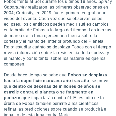
Fobos frente al Sol durante los últimos 18 años.
Spirit
y
idad
Opportunity
realizaron las primeras observaciones en
a, utilizar
2004; Curiosity, en 2019, fue el primero en grabar un
a
 la
vídeo del evento. Cada vez que se observan estos
eclipses, los científicos pueden medir sutiles cambios
da, crear un
en la órbita de Fobos a lo largo del tiempo. Las fuerzas
personalizar
de marea de la luna ejercen una fuerza sobre la
o, uso de
corteza y el manto del interior profundo del Planeta
a la
Rojo; estudiar cuánto se desplaza Fobos con el tiempo
e contenido
do, medir el
revela información sobre la resistencia de la corteza y
 de la
el manto, y por lo tanto, sobre los materiales que los
medir el
componen.
 del
 comprender
Desde hace tiempo se sabe que
Fobos se desplaza
 través de
hacia la superficie marciana año tras año
; se prevé
s o a través
que
dentro de decenas de millones de años se
nación de
edentes de
estrelle contra el planeta o se fragmente en
fuentes,
pedazos
que impactarán contra él. El estudio de la
y mejora de
órbita de Fobos también permite a los científicos
os, uso de
refinar las predicciones sobre cuándo se producirá el
ados con el
impacto de esta luna contra Marte.