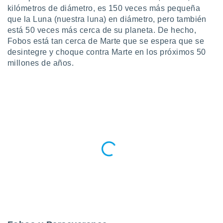
kilómetros de diámetro, es 150 veces más pequeña
do en
que la Luna (nuestra luna) en diámetro, pero también
 mismo.
está 50 veces más cerca de su planeta. De hecho,
sultar más
Fobos está tan cerca de Marte que se espera que se
 en nuestra
 Cookies
y
desintegre y choque contra Marte en los próximos 50
ualquier
millones de años.
ento
 botón
ación de
kies
 disponible
e nuestra
.
IVAMENTE,
as
 a cookies
 no aceptar
ón de