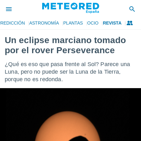
PREDICCIÓN
ASTRONOMÍA
PLANTAS
OCIO
REVISTA
privacidad
Un eclipse marciano tomado
o de
tiempo.com)
por el rover Perseverance
borado por
es para
ue la
¿Qué es eso que pasa frente al Sol? Parece una
 que se
Luna, pero no puede ser la Luna de la Tierra,
e calidad.
porque no es redonda.
eder a este
ediante las
opciones:
ookies y
e forma
d digital
ada, basada
mación