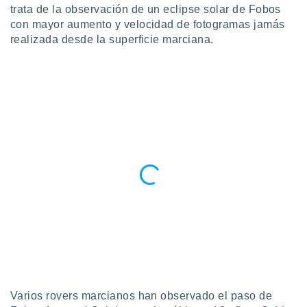
trata de la observación de un eclipse solar de Fobos
ento u
con mayor aumento y velocidad de fotogramas jamás
 de datos
realizada desde la superficie marciana.
er momento
ic en
o en
 Cookies
en
eb.
y
socios
el
to de
la
 en un
 y/o acceder
 de datos
ara
 anuncios
Varios rovers marcianos han observado el paso de
ar perfiles