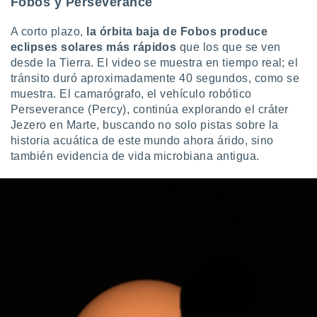
Fobos y Perseverance
uedes
uestro sitio
.com. En
A corto plazo,
la órbita baja de Fobos produce
te
eclipses solares más rápidos
que los que se ven
 de que
desde la Tierra. El video se muestra en tiempo real; el
talarán
tránsito duró aproximadamente 40 segundos, como se
e sean
muestra. El camarógrafo, el vehículo robótico
para
Perseverance (Percy), continúa explorando el cráter
a
Jezero en Marte, buscando no solo pistas sobre la
por el sitio
o se
historia acuática de este mundo ahora árido, sino
cookies para
también evidencia de vida microbiana antigua.
nto ni para
licidad o
ado, aunque
sualizar
general no
ada. Puedes
 instalación
y acceder a
io web a
ste abono