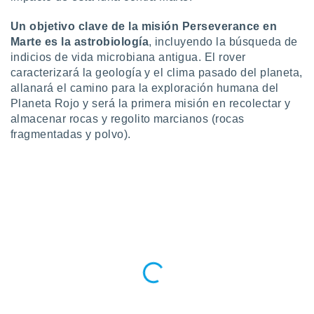
 seleccionar
o.
Un objetivo clave de la misión Perseverance en
calización
Marte es la astrobiología
, incluyendo la búsqueda de
precisa e
indicios de vida microbiana antigua. El rover
ión mediante
caracterizará la geología y el clima pasado del planeta,
allanará el camino para la exploración humana del
, publicidad
Planeta Rojo y será la primera misión en recolectar y
dos,
almacenar rocas y regolito marcianos (rocas
 publicidad
fragmentadas y polvo).
,
ón de
 desarrollo
s.
tros 1199
ios