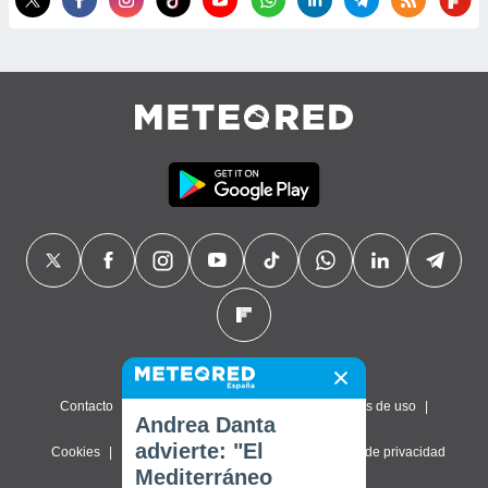
Contacto
Sobre nosotros
FAQ
Términos de uso
Andrea Danta
advierte: "El
Cookies
Política de privacidad
Configuración de privacidad
Mediterráneo