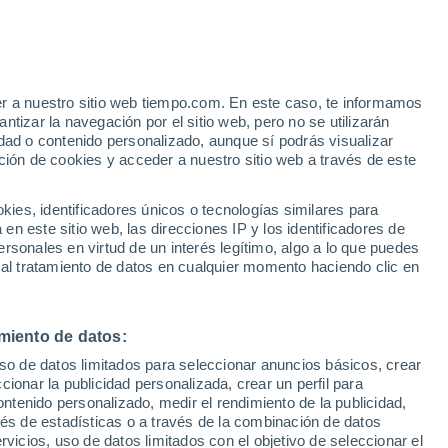
rporación de datos de los drones sUAS al
puede
mejorar la precisión del
er a nuestro sitio web tiempo.com. En este caso, te informamos
tizar la navegación por el sitio web, pero no se utilizarán
huracanes.
dad o contenido personalizado, aunque sí podrás visualizar
ción de cookies y acceder a nuestro sitio web a través de este
es, identificadores únicos o tecnologías similares para
n este sitio web, las direcciones IP y los identificadores de
rsonales en virtud de un interés legítimo, algo a lo que puedes
 al tratamiento de datos en cualquier momento haciendo clic en
miento de datos:
uso de datos limitados para seleccionar anuncios básicos, crear
ccionar la publicidad personalizada, crear un perfil para
ontenido personalizado, medir el rendimiento de la publicidad,
vés de estadísticas o a través de la combinación de datos
rvicios, uso de datos limitados con el objetivo de seleccionar el