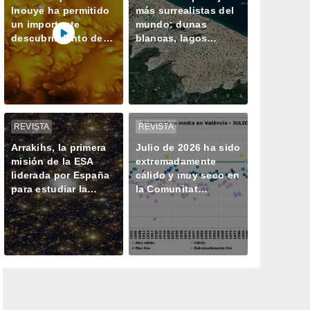
Inouye ha permitido
más surrealistas del
un importante
mundo: dunas
descubrimiento de
blancas, lagos
un proceso solar
azules oscuros y
oculto hasta ahora
verde vegetación
REVISTA
REVISTA
Arrakihs, la primera
Julio de 2026 ha sido
misión de la ESA
extremadamente
liderada por España
cálido y muy seco en
para estudiar la
la Comunitat
historia oculta de las
Valenciana
galaxias