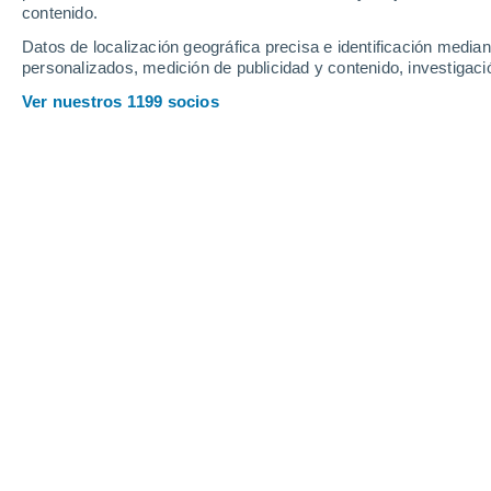
contenido.
Datos de localización geográfica precisa e identificación mediant
personalizados, medición de publicidad y contenido, investigació
Ver nuestros 1199 socios
Imagen que representa el misil S0 volando sobre la super
NOAA, cazahuracanes. Crédito: Black Swift Technologies
Francisco Martín León
20
Por primera vez
, los datos de un pe
por sus siglas en inglés), el
S0 de Bla
modelo de pronóstico de huracanes d
huracanes de 2026.