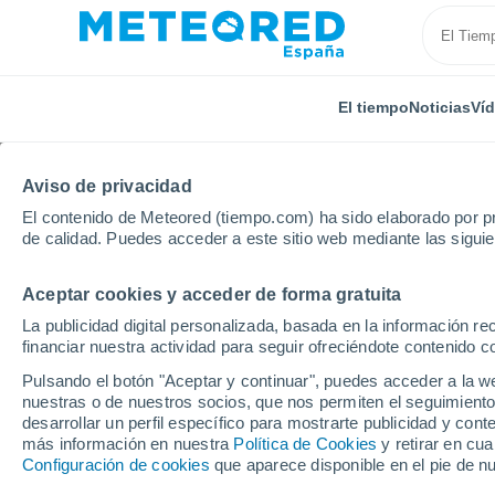
El tiempo
Noticias
Ví
TODAS
ACTUALIDAD
CIENCIA
PREDICCIÓN
ASTR
Aviso de privacidad
El contenido de Meteored (tiempo.com) ha sido elaborado por pr
de calidad. Puedes acceder a este sitio web mediante las sigui
Aceptar cookies y acceder de forma gratuita
La publicidad digital personalizada, basada en la información r
financiar nuestra actividad para seguir ofreciéndote contenido c
Inicio
Ram
Drones especiales mejoran con sus dato
Pulsando el botón "Aceptar y continuar", puedes acceder a la w
nuestras o de nuestros socios, que nos permiten el seguimiento
desarrollar un perfil específico para mostrarte publicidad y co
Drones especiales mej
más información en nuestra
Política de Cookies
y retirar en cu
Configuración de cookies
que aparece disponible en el pie de n
pronósticos de intens