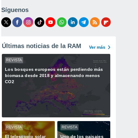
Síguenos
Últimas noticias de la RAM
Ver más
REVISTA
Los bosques europeos están perdiendo más
biomasa desde 2018 y almacenando menos
CO2
REVISTA
REVISTA
El telescopio solar
Uno de los paisajes