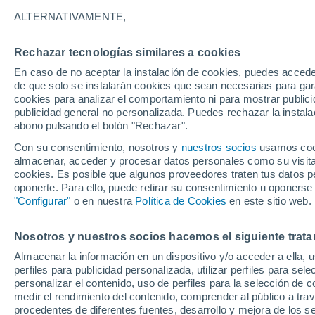
según la NOAA
ALTERNATIVAMENTE,
Según científicos de la NOAA, la inco
Rechazar tecnologías similares a cookies
sistema de predicción de huracanes 
En caso de no aceptar la instalación de cookies, puedes acced
de que solo se instalarán cookies que sean necesarias para garan
pronóstico de la intensidad de los 
cookies para analizar el comportamiento ni para mostrar publici
publicidad general no personalizada. Puedes rechazar la instala
abono pulsando el botón "Rechazar".
Con su consentimiento, nosotros y
nuestros socios
usamos cooki
almacenar, acceder y procesar datos personales como su visita e
cookies. Es posible que algunos proveedores traten tus datos pe
oponerte. Para ello, puede retirar su consentimiento u oponerse
"Configurar"
o en nuestra
Política de Cookies
en este sitio web.
Nosotros y nuestros socios hacemos el siguiente trata
Almacenar la información en un dispositivo y/o acceder a ella, 
perfiles para publicidad personalizada, utilizar perfiles para sele
personalizar el contenido, uso de perfiles para la selección de c
medir el rendimiento del contenido, comprender al público a tra
procedentes de diferentes fuentes, desarrollo y mejora de los se