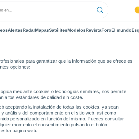
deos
Alertas
Radar
Mapas
Satélites
Modelos
Revista
Foro
El mundo
Esq
ONOMÍA
PLANTAS
OCIO
REVISTA
ofesionales para garantizar que la información que se ofrece es
entes opciones:
ecogida mediante cookies o tecnologías similares, nos permite
on altos estándares de calidad sin coste.
s los pronósticos de intensidad de los huracanes, según la NOAA
eb aceptando la instalación de todas las cookies, ya sean
 y análisis del comportamiento en el sitio web, así como
ntenido personalizado en función del mismo. Puedes consultar
oran con sus datos los
alquier momento el consentimiento pulsando el botón
uestra página web.
idad de los huracanes,