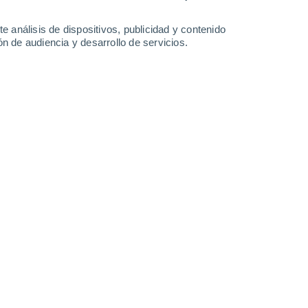
e análisis de dispositivos, publicidad y contenido
n de audiencia y desarrollo de servicios.
ficie del océano tras ser lanzado desde un avión P-3 de la
.
/05/2026 09:30
5 min
queño
sistema aéreo no tripulado
(
sUAS
,
ck Swift Technologies
, se integrarán en el
e la NOAA durante la temporada de