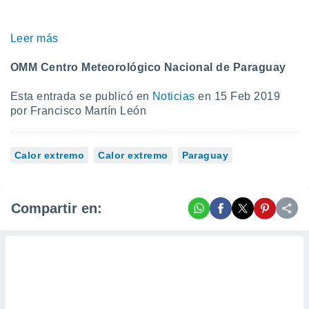
uedes
uestro sitio
.com. En
Leer más
te
 de que
OMM Centro Meteorológico Nacional de Paraguay
talarán
e sean
para
Esta entrada se publicó en
Noticias
en 15 Feb 2019
a
por Francisco Martín León
por el sitio
o se
cookies para
Calor extremo
Calor extremo
Paraguay
nto ni para
licidad o
Compartir en:
ado, aunque
sualizar
general no
ada. Puedes
 instalación
y acceder a
io web a
ste abono