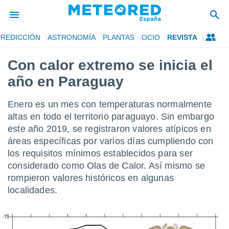
PREDICCIÓN
ASTRONOMÍA
PLANTAS
OCIO
REVISTA
privacidad
Con calor extremo se inicia el
o de
tiempo.com)
año en Paraguay
borado por
es para
ue la
Enero es un mes con temperaturas normalmente
 que se
altas en todo el territorio paraguayo. Sin embargo
e calidad.
este año 2019, se registraron valores atípicos en
eder a este
ediante las
áreas específicas por varios días cumpliendo con
opciones:
los requisitos mínimos establecidos para ser
considerado como Olas de Calor. Así mismo se
ookies y
rompieron valores históricos en algunas
e forma
localidades.
d digital
ada, basada
mación