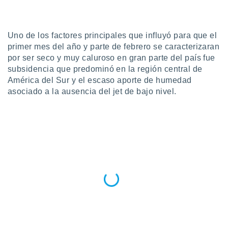
do en
 mismo.
sultar más
Uno de los factores principales que influyó para que el
 en nuestra
primer mes del año y parte de febrero se caracterizaran
 Cookies
y
por ser seco y muy caluroso en gran parte del país fue
ualquier
subsidencia que predominó en la región central de
América del Sur y el escaso aporte de humedad
ento
 botón
asociado a la ausencia del jet de bajo nivel.
ación de
kies
 disponible
e nuestra
.
IVAMENTE,
as
 a cookies
 no aceptar
ón de