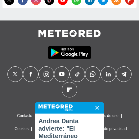
Contacto
Sobre nosotros
FAQ
Términos de uso
Andrea Danta
advierte: "El
Cookies
Política de privacidad
Configuración de privacidad
Mediterráneo