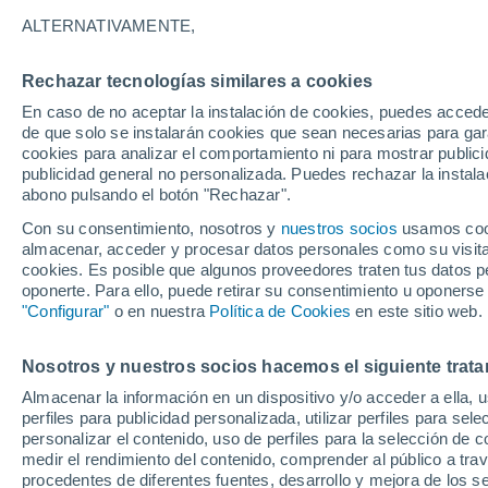
paraguayo. Sin embarg
específicas por vario
ALTERNATIVAMENTE,
ser considerado como
algunas localidades.
Rechazar tecnologías similares a cookies
En caso de no aceptar la instalación de cookies, puedes acced
NOTICIAS
de que solo se instalarán cookies que sean necesarias para garan
cookies para analizar el comportamiento ni para mostrar publici
Deforestación en Par
publicidad general no personalizada. Puedes rechazar la instala
La llanura poco pobl
abono pulsando el botón "Rechazar".
seco de árboles espin
Con su consentimiento, nosotros y
nuestros socios
usamos cooki
almacenar, acceder y procesar datos personales como su visita e
cookies. Es posible que algunos proveedores traten tus datos pe
oponerte. Para ello, puede retirar su consentimiento u oponerse
"Configurar"
o en nuestra
Política de Cookies
en este sitio web.
Nosotros y nuestros socios hacemos el siguiente trata
Almacenar la información en un dispositivo y/o acceder a ella, 
perfiles para publicidad personalizada, utilizar perfiles para sele
personalizar el contenido, uso de perfiles para la selección de c
medir el rendimiento del contenido, comprender al público a tra
procedentes de diferentes fuentes, desarrollo y mejora de los se