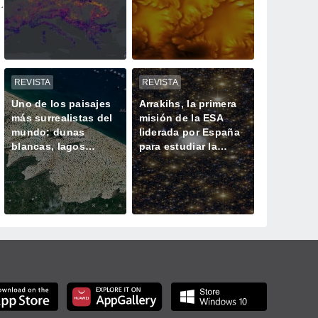
y almacenando
un proceso solar
menos CO2
oculto hasta ahora
REVISTA
REVISTA
Uno de los paisajes
Arrakihs, la primera
más surrealistas del
misión de la ESA
mundo: dunas
liderada por España
blancas, lagos
para estudiar la
azules oscuros y
historia oculta de las
verde vegetación
galaxias