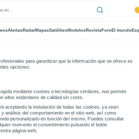
deos
Alertas
Radar
Mapas
Satélites
Modelos
Revista
Foro
El mundo
Esq
ofesionales para garantizar que la información que se ofrece es
entes opciones:
ecogida mediante cookies o tecnologías similares, nos permite
on altos estándares de calidad sin coste.
a: Paraguay
eb aceptando la instalación de todas las cookies, ya sean
15 Feb 2019
 y análisis del comportamiento en el sitio web, así como
ntenido personalizado en función del mismo. Puedes consultar
alquier momento el consentimiento pulsando el botón
inicia el año en Paraguay
uestra página web.
emperaturas normalmente altas en todo el territorio