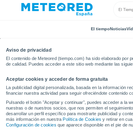
El tiempo
Noticias
Ví
Aviso de privacidad
El contenido de Meteored (tiempo.com) ha sido elaborado por pr
de calidad. Puedes acceder a este sitio web mediante las sigui
Aceptar cookies y acceder de forma gratuita
Inicio
Ram
Paraguay
La publicidad digital personalizada, basada en la información r
financiar nuestra actividad para seguir ofreciéndote contenido c
Archivos de la etiquet
Pulsando el botón "Aceptar y continuar", puedes acceder a la w
nuestras o de nuestros socios, que nos permiten el seguimiento
NOTICIAS
desarrollar un perfil específico para mostrarte publicidad y co
más información en nuestra
Política de Cookies
y retirar en cu
Con calor extremo se 
Configuración de cookies
que aparece disponible en el pie de n
Enero es un mes con t