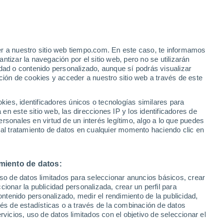
o este año 2019, se registraron valores atípicos en áreas
s días cumpliendo con los requisitos mínimos establecidos para
 Olas de Calor. Así mismo se rompieron valores históricos en
06 May 2018
er a nuestro sitio web tiempo.com. En este caso, te informamos
tizar la navegación por el sitio web, pero no se utilizarán
dad o contenido personalizado, aunque sí podrás visualizar
aguay
ción de cookies y acceder a nuestro sitio web a través de este
ada del Gran Chaco en Sudamérica es hogar de un bosque
osos, arbustos y pastos
es, identificadores únicos o tecnologías similares para
n este sitio web, las direcciones IP y los identificadores de
rsonales en virtud de un interés legítimo, algo a lo que puedes
 al tratamiento de datos en cualquier momento haciendo clic en
miento de datos:
uso de datos limitados para seleccionar anuncios básicos, crear
ccionar la publicidad personalizada, crear un perfil para
ontenido personalizado, medir el rendimiento de la publicidad,
vés de estadísticas o a través de la combinación de datos
rvicios, uso de datos limitados con el objetivo de seleccionar el