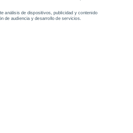
e análisis de dispositivos, publicidad y contenido
n de audiencia y desarrollo de servicios.
28/12/2016 23:35
3 min
ranada, pertenecientes al grupo de
tuto Universitario de Investigación del
 demostrado por primera vez que el aporte
Sahara potencia el papel del mar