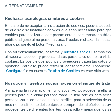
atmosférico
ALTERNATIVAMENTE,
Investigadores de la Universidad de 
Rechazar tecnologías similares a cookies
marino podría ser una importante áre
En caso de no aceptar la instalación de cookies, puedes acced
de que solo se instalarán cookies que sean necesarias para garan
en un escenario futuro de cambio glob
cookies para analizar el comportamiento ni para mostrar publici
publicidad general no personalizada. Puedes rechazar la instala
abono pulsando el botón "Rechazar".
Con su consentimiento, nosotros y
nuestros socios
usamos cooki
almacenar, acceder y procesar datos personales como su visita e
cookies. Es posible que algunos proveedores traten tus datos pe
oponerte. Para ello, puede retirar su consentimiento u oponerse
"Configurar"
o en nuestra
Política de Cookies
en este sitio web.
Nosotros y nuestros socios hacemos el siguiente trata
Almacenar la información en un dispositivo y/o acceder a ella, 
perfiles para publicidad personalizada, utilizar perfiles para sele
personalizar el contenido, uso de perfiles para la selección de c
medir el rendimiento del contenido, comprender al público a tra
procedentes de diferentes fuentes, desarrollo y mejora de los se