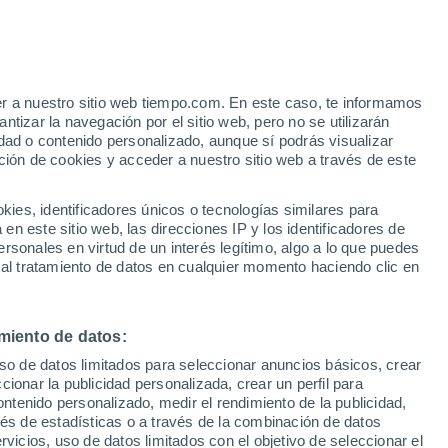
Granada descubren que este ecosistema
a sumidero de dióxido de carbono (CO2)
er a nuestro sitio web tiempo.com. En este caso, te informamos
tizar la navegación por el sitio web, pero no se utilizarán
al
dad o contenido personalizado, aunque sí podrás visualizar
ción de cookies y acceder a nuestro sitio web a través de este
es, identificadores únicos o tecnologías similares para
n este sitio web, las direcciones IP y los identificadores de
rsonales en virtud de un interés legítimo, algo a lo que puedes
 al tratamiento de datos en cualquier momento haciendo clic en
miento de datos:
uso de datos limitados para seleccionar anuncios básicos, crear
ccionar la publicidad personalizada, crear un perfil para
ontenido personalizado, medir el rendimiento de la publicidad,
vés de estadísticas o a través de la combinación de datos
rvicios, uso de datos limitados con el objetivo de seleccionar el