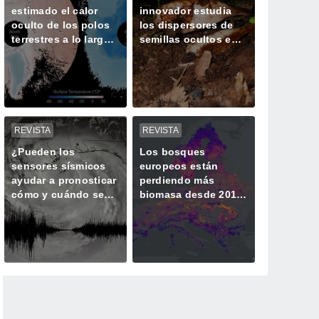
estimado el calor
innovador estudia
oculto de los polos
los dispersores de
terrestres a lo largo
semillas ocultos en
del año
la regeneración
forestal
REVISTA
REVISTA
¿Pueden los
Los bosques
sensores sísmicos
europeos están
ayudar a pronosticar
perdiendo más
cómo y cuándo se
biomasa desde 2018
intensifican los
y almacenando
huracanes?
menos CO2