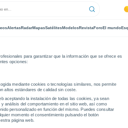
deos
Alertas
Radar
Mapas
Satélites
Modelos
Revista
Foro
El mundo
Esq
ONOMÍA
PLANTAS
OCIO
REVISTA
ofesionales para garantizar que la información que se ofrece es
entes opciones:
ecogida mediante cookies o tecnologías similares, nos permite
on altos estándares de calidad sin coste.
el mar Mediterráneo como sumidero de CO2 atmosférico
eb aceptando la instalación de todas las cookies, ya sean
 y análisis del comportamiento en el sitio web, así como
ntenido personalizado en función del mismo. Puedes consultar
encia el papel del mar
alquier momento el consentimiento pulsando el botón
uestra página web.
midero de CO2