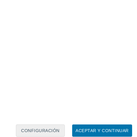
 28 Dic 2016 por Francisco Martín León
CONFIGURACIÓN
ACEPTAR Y CONTINUAR