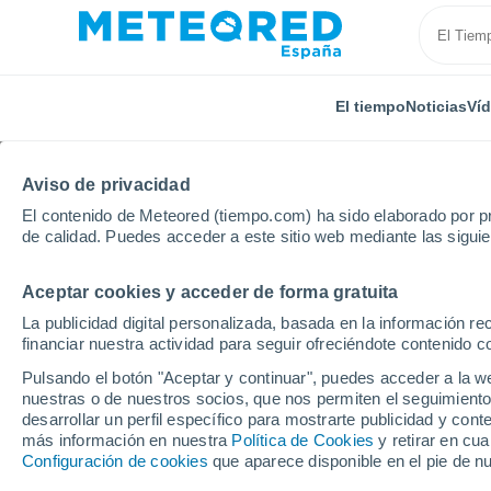
El tiempo
Noticias
Ví
TODAS
ACTUALIDAD
CIENCIA
PREDICCIÓN
ASTR
Aviso de privacidad
El contenido de Meteored (tiempo.com) ha sido elaborado por pr
de calidad. Puedes acceder a este sitio web mediante las sigui
Aceptar cookies y acceder de forma gratuita
La publicidad digital personalizada, basada en la información r
financiar nuestra actividad para seguir ofreciéndote contenido c
Inicio
Ram
El polvo sahariano potencia el papel d
Pulsando el botón "Aceptar y continuar", puedes acceder a la w
nuestras o de nuestros socios, que nos permiten el seguimiento
desarrollar un perfil específico para mostrarte publicidad y co
El polvo sahariano pot
más información en nuestra
Política de Cookies
y retirar en cu
Configuración de cookies
que aparece disponible en el pie de n
Mediterráneo como su