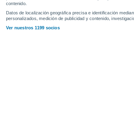
contenido.
Datos de localización geográfica precisa e identificación mediant
personalizados, medición de publicidad y contenido, investigació
Ver nuestros 1199 socios
Colaboraciones de la
RAM
Investigadores de la Universidad de G
Ecología Funcional (RNM 367) del Insti
Agua y departamento de Ecología, han
de polvo procedente del desierto del 
Mediterráneo como sumidero de CO2.