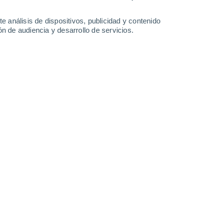
e análisis de dispositivos, publicidad y contenido
n de audiencia y desarrollo de servicios.
l
 18:23
4 min
 atrás el
mes de febrero
, que este año ha
imos el calendario cada año siempre vamos
s Semana Santa
, en qué día de la semana
febrero tiene 28 o 29 días. Esto no es
 o un día menos se nota. Y no digamos la
 de todas las
peculiaridades
que tiene