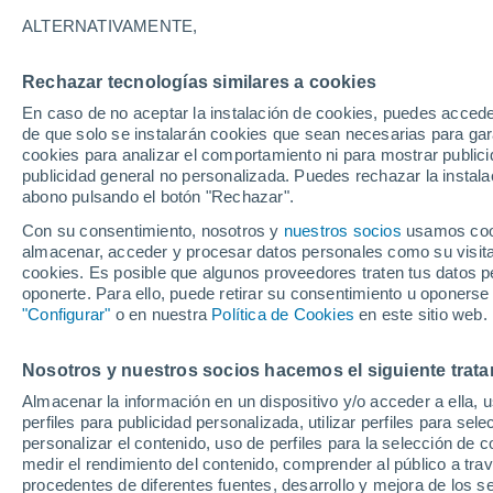
28 o 29 días. Cada cuatro años nos e
ALTERNATIVAMENTE,
ajustar un error: el año no dura 365 dí
Rechazar tecnologías similares a cookies
En caso de no aceptar la instalación de cookies, puedes acced
de que solo se instalarán cookies que sean necesarias para garan
cookies para analizar el comportamiento ni para mostrar publici
publicidad general no personalizada. Puedes rechazar la instala
abono pulsando el botón "Rechazar".
Con su consentimiento, nosotros y
nuestros socios
usamos cooki
almacenar, acceder y procesar datos personales como su visita e
cookies. Es posible que algunos proveedores traten tus datos pe
oponerte. Para ello, puede retirar su consentimiento u oponerse
"Configurar"
o en nuestra
Política de Cookies
en este sitio web.
Nosotros y nuestros socios hacemos el siguiente trata
Almacenar la información en un dispositivo y/o acceder a ella, 
perfiles para publicidad personalizada, utilizar perfiles para sele
personalizar el contenido, uso de perfiles para la selección de c
medir el rendimiento del contenido, comprender al público a tra
procedentes de diferentes fuentes, desarrollo y mejora de los se