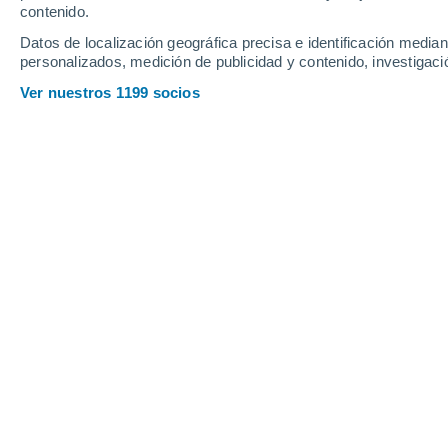
contenido.
Datos de localización geográfica precisa e identificación mediant
personalizados, medición de publicidad y contenido, investigació
Ver nuestros 1199 socios
La Tierra no tarda exactamente 365 en dar la vuelta al So
Marc Redondo
01/03/2021
Hoy es día 1 de marzo y hemos dejado
durado
28 días
. Y es que cuando abr
a buscar las mismas cosas:
cuándo e
caen todos los festivos o si el mes de 
ninguna tontería. Trabajar un día más
gente que
nació en 29 de febrero
.
Los años bisiestos
son una cosa más