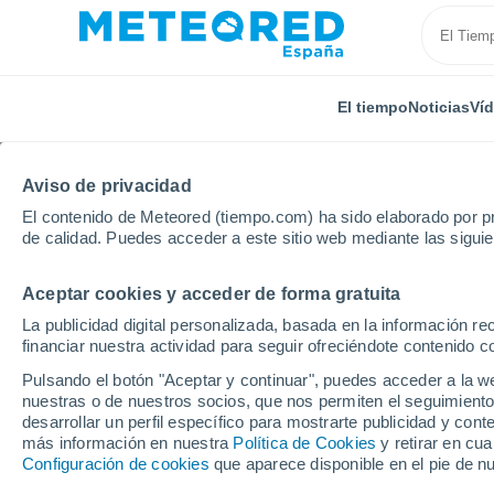
El tiempo
Noticias
Ví
TODAS
ACTUALIDAD
CIENCIA
PREDICCIÓN
ASTR
Aviso de privacidad
El contenido de Meteored (tiempo.com) ha sido elaborado por pr
de calidad. Puedes acceder a este sitio web mediante las sigui
Aceptar cookies y acceder de forma gratuita
La publicidad digital personalizada, basada en la información r
financiar nuestra actividad para seguir ofreciéndote contenido c
Inicio
Noticias
Ciencia
El año no dura 365 días
Pulsando el botón "Aceptar y continuar", puedes acceder a la w
nuestras o de nuestros socios, que nos permiten el seguimiento
desarrollar un perfil específico para mostrarte publicidad y co
El año no dura 365 día
más información en nuestra
Política de Cookies
y retirar en cu
Configuración de cookies
que aparece disponible en el pie de n
Cuando va terminando febrero toca mir