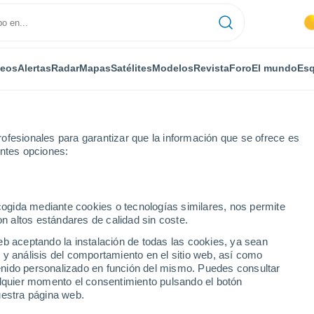
deos
Alertas
Radar
Mapas
Satélites
Modelos
Revista
Foro
El mundo
Esq
ONOMÍA
PLANTAS
OCIO
REVISTA
ofesionales para garantizar que la información que se ofrece es
entes opciones:
ecogida mediante cookies o tecnologías similares, nos permite
on altos estándares de calidad sin coste.
eb aceptando la instalación de todas las cookies, ya sean
 y análisis del comportamiento en el sitio web, así como
ntenido personalizado en función del mismo. Puedes consultar
s
alquier momento el consentimiento pulsando el botón
uestra página web.
ar el calendario para comprobar si tiene