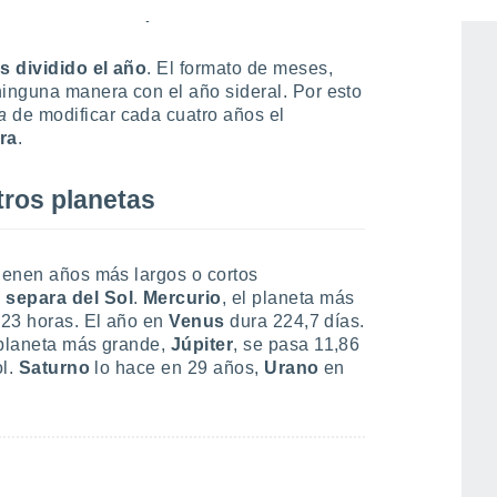
una vuelta completa al Sol.
s dividido el año
. El formato de meses,
inguna manera con el año sideral. Por esto
a
de modificar cada cuatro años el
ra
.
tros planetas
tienen años más largos o cortos
 separa del Sol
.
Mercurio
, el planeta más
3,23 horas. El año en
Venus
dura 224,7 días.
 planeta más grande,
Júpiter
, se pasa 11,86
ol.
Saturno
lo hace en 29 años,
Urano
en