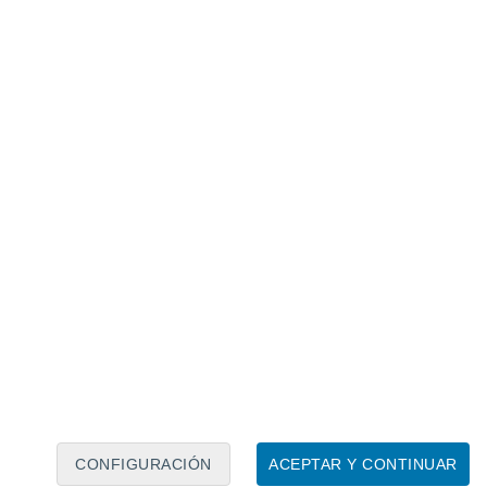
 la Tierra alrededor del Sol
anera.
La Tierra tarda exactamente 365
una
vuelta completa al Sol
. Esta definición
CONFIGURACIÓN
ACEPTAR Y CONTINUAR
 el calendario y el tiempo real