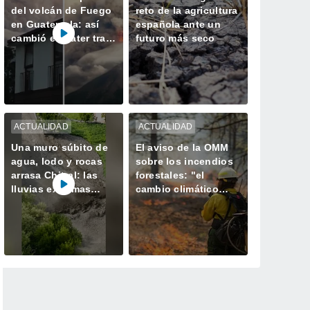
del volcán de Fuego
reto de la agricultura
en Guatemala: así
española ante un
cambió el cráter tras
futuro más seco
50 horas de intensa
actividad
ACTUALIDAD
ACTUALIDAD
Una muro súbito de
El aviso de la OMM
agua, lodo y rocas
sobre los incendios
arrasa Chitral: las
forestales: "el
lluvias extremas
cambio climático
desatan el caos en el
aumenta el riesgo,
norte de Pakistán
pero no es el único
culpable