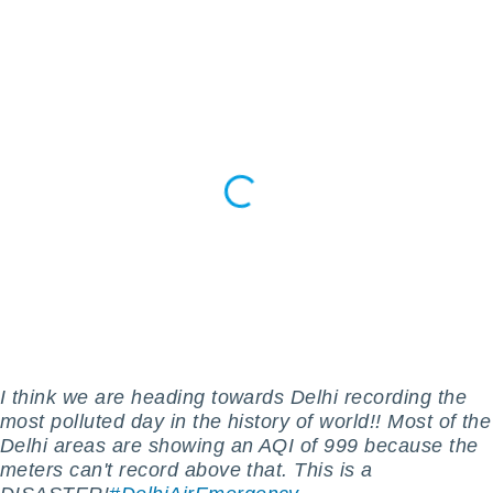
 botón
.
nto,
cios
kies,
ores únicos
as similares
nar,
rocesar
onales como
 este sitio
recciones IP
ficadores de
 posible
s
 traten tus
I think we are heading towards Delhi recording the
nales en
most polluted day in the history of world!! Most of the
 interés
Delhi areas are showing an AQI of 999 because the
go a lo que
nerte. Para
meters can't record above that. This is a
retirar su