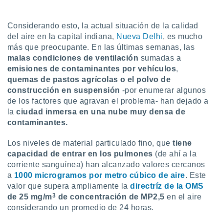
uedes
uestro sitio
.com. En
Considerando esto, la actual situación de la calidad
te
del aire en la capital indiana,
Nueva Delhi
, es mucho
 de que
más que preocupante. En las últimas semanas, las
talarán
malas condiciones de ventilación
sumadas a
e sean
para
emisiones de contaminantes por vehículos
,
a
quemas de pastos agrícolas o el
polvo de
por el sitio
construcción en suspensión
-por enumerar algunos
o se
de los factores que agravan el problema- han dejado a
cookies para
la
ciudad inmersa en una nube muy densa de
contaminantes.
nto ni para
licidad o
Los niveles de material particulado fino, que
tiene
ado, aunque
capacidad de entrar en los pulmones
(de ahí a la
sualizar
corriente sanguínea) han alcanzado valores cercanos
general no
a
1000 microgramos por metro cúbico de aire
. Este
ada. Puedes
valor que supera ampliamente la
directríz de la OMS
 instalación
3
de 25 mg/m
de concentración de MP2,5
en el aire
y acceder a
io web a
considerando un promedio de 24 horas.
ste abono