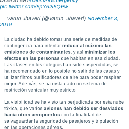
DISASTER!
#DelhiAirEmergency
ento u
pic.twitter.com/5pY52i5QPw
 de datos
— Varun Jhaveri (@Varun_Jhaveri)
November 3,
er momento
2019
ic en
o en
La ciudad ha debido tomar una serie de medidas de
 Cookies
en
contingencia para intentar
reducir al máximo las
eb.
emisiones de contaminantes,
y así
minimizar los
efectos en las personas
que habitan en esa ciudad.
y
Las clases en los colegios han sido suspendidas, se
socios
el
ha recomendado en lo posible no salir de las casas y
utilizar filtros purificadores de aire para poder respirar
to de
mejor. Además, se ha instaurado un sistema de
restricción vehicular muy estricto.
la
 en un
La visibilidad se ha visto tan perjudicada por esta nube
 y/o acceder
tóxica, que varios
aviones han debido ser desviados
 de datos
hacia otros aeropuertos
con la finalidad de
ara
salvaguardar la seguridad de pasajeros y tripulación
 anuncios
ar perfiles
en las operaciones aéreas.