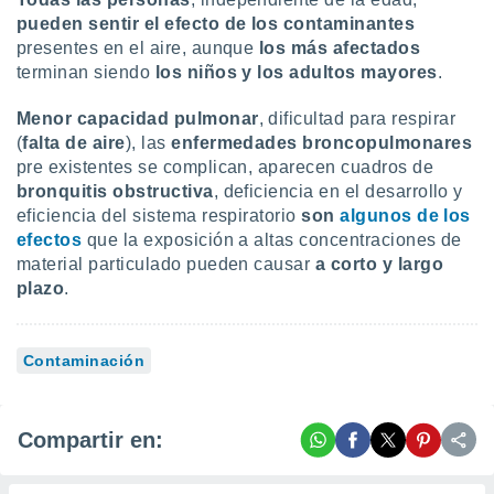
 seleccionar
o.
pueden sentir el efecto de los contaminantes
presentes en el aire, aunque
los más afectados
calización
terminan siendo
los niños y los adultos mayores
.
precisa e
ión mediante
Menor capacidad pulmonar
, dificultad para respirar
, publicidad
(
falta de aire
), las
enfermedades broncopulmonares
pre existentes se complican, aparecen cuadros de
dos,
bronquitis obstructiva
, deficiencia en el desarrollo y
 publicidad
eficiencia del sistema respiratorio
son
algunos de los
,
efectos
que la exposición a altas concentraciones de
ón de
material particulado pueden causar
a corto y largo
 desarrollo
s.
plazo
.
tros 1199
ios
Contaminación
Compartir en: