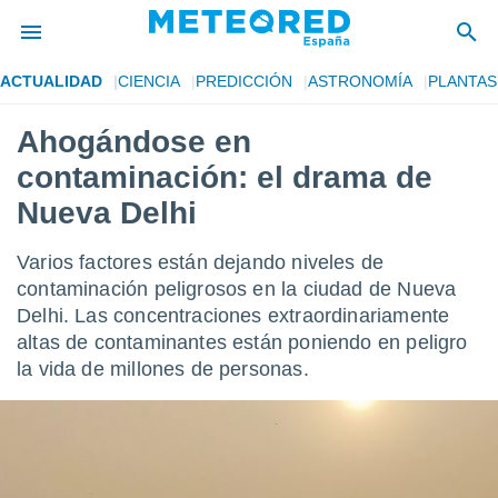
ACTUALIDAD
CIENCIA
PREDICCIÓN
ASTRONOMÍA
PLANTAS
privacidad
Ahogándose en
o de
tiempo.com)
contaminación: el drama de
borado por
es para
Nueva Delhi
ue la
 que se
Varios factores están dejando niveles de
e calidad.
eder a este
contaminación peligrosos en la ciudad de Nueva
ediante las
Delhi. Las concentraciones extraordinariamente
opciones:
altas de contaminantes están poniendo en peligro
la vida de millones de personas.
ookies y
e forma
d digital
ada, basada
mación