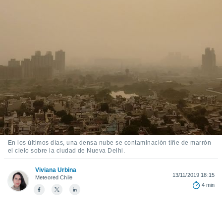
ediante
ecnologías
nos permite
estra
ara seguir
e contenido
stándares
ACEPTAR
sin coste.
Y
CONTINUAR
 botón
continuar",
der a la
CONFIGURACIÓN
ndo la
 de todas
, ya sean
de nuestros
En los últimos días, una densa nube se contaminación tiñe de marrón
 nos
el cielo sobre la ciudad de Nueva Delhi.
 y análisis
Viviana Urbina
13/11/2019 18:15
tamiento en
Meteored Chile
4 min
b, así como
un perfil
para
ublicidad y