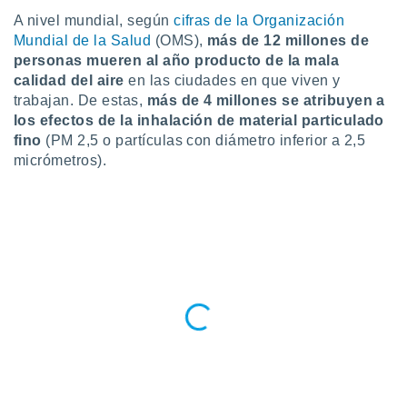
A nivel mundial, según
cifras de la Organización
do en
Mundial de la Salud
(OMS),
más de 12 millones de
 mismo.
sultar más
personas mueren al año producto de la mala
 en nuestra
calidad del aire
en las ciudades en que viven y
 Cookies
y
trabajan. De estas,
más de 4 millones se atribuyen a
ualquier
los efectos de la inhalación de material particulado
fino
(PM 2,5 o partículas con diámetro inferior a 2,5
ento
micrómetros).
 botón
ación de
kies
 disponible
e nuestra
.
IVAMENTE,
as
 a cookies
 no aceptar
ón de