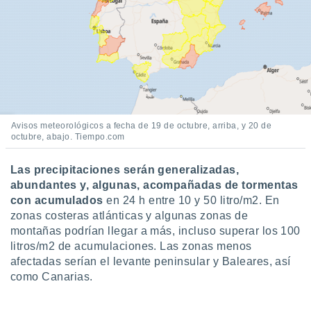
 seleccionar
o.
calización
precisa e
ión mediante
, publicidad
dos,
Avisos meteorológicos a fecha de 19 de octubre, arriba, y 20 de
 publicidad
octubre, abajo. Tiempo.com
,
ón de
 desarrollo
Las precipitaciones serán generalizadas,
s.
abundantes y, algunas, acompañadas de tormentas
con acumulados
en 24 h entre 10 y 50 litro/m2. En
tros 1199
zonas costeras atlánticas y algunas zonas de
ios
montañas podrían llegar a más, incluso superar los 100
litros/m2 de acumulaciones. Las zonas menos
afectadas serían el levante peninsular y Baleares, así
como Canarias.