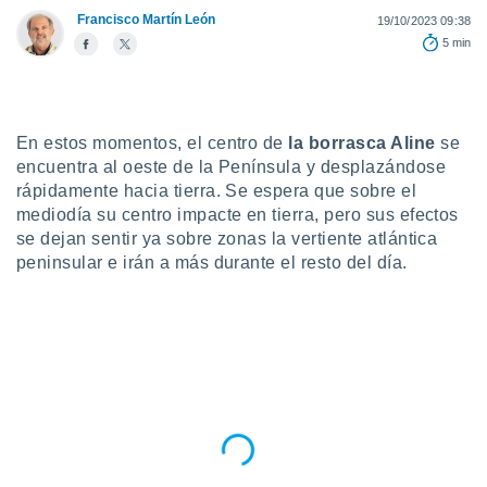
Francisco Martín León
19/10/2023 09:38
do en
5 min
 mismo.
sultar más
 en nuestra
 Cookies
y
ualquier
En estos momentos, el centro de
la borrasca Aline
se
encuentra al oeste de la Península y desplazándose
ento
rápidamente hacia tierra. Se espera que sobre el
 botón
ación de
mediodía su centro impacte en tierra, pero sus efectos
kies
se dejan sentir ya sobre zonas la vertiente atlántica
 disponible
peninsular e irán a más durante el resto del día.
e nuestra
.
IVAMENTE,
as
 a cookies
 no aceptar
ón de