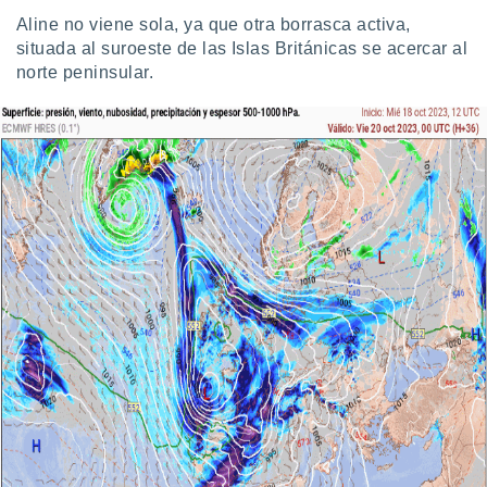
 botón
Aline no viene sola, ya que otra borrasca activa,
.
situada al suroeste de las Islas Británicas se acercar al
norte peninsular.
nto,
cios
kies,
ores únicos
as similares
nar,
rocesar
onales como
 este sitio
recciones IP
ficadores de
 posible
s
 traten tus
nales en
 interés
go a lo que
nerte. Para
retirar su