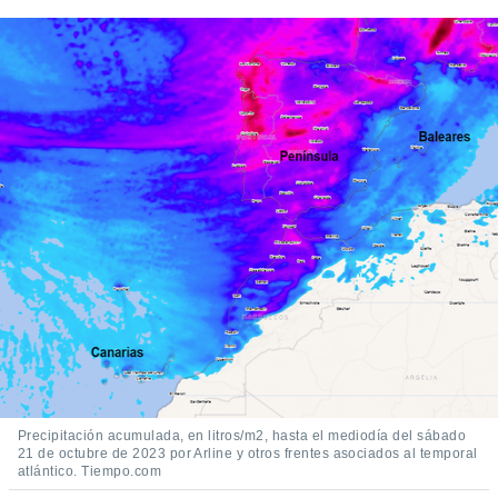
ediante
ecnologías
nos permite
estra
ara seguir
e contenido
stándares
ACEPTAR
sin coste.
Y
CONTINUAR
 botón
continuar",
der a la
CONFIGURACIÓN
ndo la
 de todas
, ya sean
de nuestros
 nos
 y análisis
tamiento en
b, así como
Precipitación acumulada, en litros/m2, hasta el mediodía del sábado
un perfil
21 de octubre de 2023 por Arline y otros frentes asociados al temporal
para
atlántico. Tiempo.com
ublicidad y