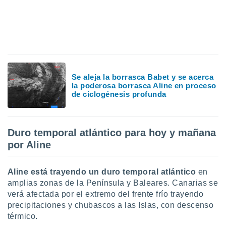
uedes
uestro sitio
.com. En
te
 de que
talarán
e sean
para
Se aleja la borrasca Babet y se acerca
a
la poderosa borrasca Aline en proceso
por el sitio
de ciclogénesis profunda
o se
cookies para
nto ni para
Duro temporal atlántico para hoy y mañana
licidad o
por Aline
ado, aunque
sualizar
Aline está trayendo un duro temporal atlántico
en
general no
amplias zonas de la Península y Baleares. Canarias se
ada. Puedes
verá afectada por el extremo del frente frío trayendo
 instalación
y acceder a
precipitaciones y chubascos a las Islas, con descenso
io web a
térmico.
ste abono