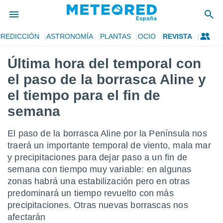
PREDICCIÓN
ASTRONOMÍA
PLANTAS
OCIO
REVISTA
privacidad
Última hora del temporal con
o de
tiempo.com)
el paso de la borrasca Aline y
borado por
es para
el tiempo para el fin de
ue la
semana
 que se
e calidad.
eder a este
El paso de la borrasca Aline por la Península nos
ediante las
traerá un importante temporal de viento, mala mar
opciones:
y precipitaciones para dejar paso a un fin de
ookies y
semana con tiempo muy variable: en algunas
e forma
zonas habrá una estabilización pero en otras
predominará un tiempo revuelto con más
d digital
precipitaciones. Otras nuevas borrascas nos
ada, basada
afectarán
mación