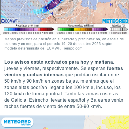
ento u
 de datos
er momento
ic en
o en
Mapas previstos de presión en superficie y precipitación, en escala de
 Cookies
en
colores y en mm, para el periodo 19 -20 de octubre 2023 según
eb.
modelo determinista del ECMWF. Tiempo.com
y
Los avisos están activados para hoy y mañana
,
socios
jueves y viernes, respectivamente. Se esperan
fuertes
el
vientos y rachas intensas
que podrían oscilar entre
50 km/h y 90 km/h en zonas bajas, mientras que el
to de
zonas altas podrían llegar a los 100 km e, incluso, los
120 km/h de forma puntual. Tanto las zonas costeras
la
 en un
de Galicia, Estrecho, levante español y Baleares verán
 y/o acceder
rachas fuertes de viento de entre 50-90 km/h.
 de datos
ara
 anuncios
ar perfiles