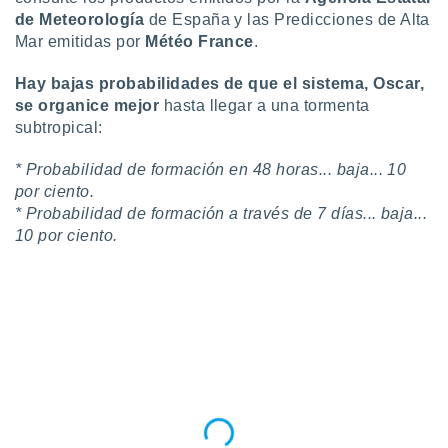
 seleccionar
de Meteorología
de España y las Predicciones de Alta
o.
Mar emitidas por
Météo France
.
calización
precisa e
Hay bajas probabilidades de que el sistema, Oscar,
ión mediante
se organice mejor
hasta llegar a una tormenta
subtropical:
, publicidad
dos,
* Probabilidad de formación en 48 horas... baja... 10
 publicidad
por ciento.
,
* Probabilidad de formación a través de 7 días... baja...
ón de
10 por ciento.
 desarrollo
s.
tros 1199
ios