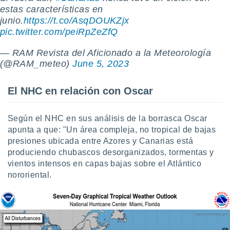
 botón
estas características en
.
junio.
https://t.co/AsqDOUKZjx
pic.twitter.com/peiRpZeZfQ
nto,
— RAM Revista del Aficionado a la Meteorología
cios
(@RAM_meteo)
June 5, 2023
kies,
ores únicos
El NHC en relación con Oscar
as similares
nar,
rocesar
Según el NHC en sus análisis de la borrasca Oscar
onales como
apunta a que: "Un área compleja, no tropical de bajas
 este sitio
recciones IP
presiones ubicada entre Azores y Canarias está
ficadores de
produciendo chubascos desorganizados, tormentas y
 posible
vientos intensos en capas bajas sobre el Atlántico
s
nororiental.
 traten tus
nales en
 interés
go a lo que
nerte. Para
retirar su