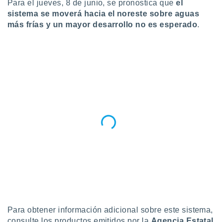
Para el jueves, 8 de junio, se pronostica que
el
idad
sistema se moverá hacia el noreste sobre aguas
a, utilizar
más frías y un mayor desarrollo no es esperado
.
a
 la
da, crear un
personalizar
o, uso de
a la
e contenido
do, medir el
 de la
medir el
 del
 comprender
 través de
s o a través
nación de
edentes de
fuentes,
y mejora de
os, uso de
Para obtener información adicional sobre este sistema,
ados con el
consulte los productos emitidos por la
Agencia Estatal