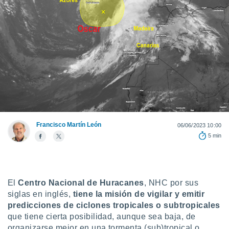
ediante
ecnologías
nos permite
estra
ara seguir
e contenido
stándares
ACEPTAR
sin coste.
Y
CONTINUAR
 botón
continuar",
der a la
CONFIGURACIÓN
ndo la
Francisco Martín León
 de todas
06/06/2023 10:00
, ya sean
5 min
de nuestros
 nos
 y análisis
El
Centro Nacional de Huracanes
, NHC por sus
tamiento en
b, así como
siglas en inglés,
tiene la misión de vigilar y emitir
un perfil
predicciones de ciclones tropicales o subtropicales
para
que tiene cierta posibilidad, aunque sea baja, de
ublicidad y
organizarse mejor en una tormenta (sub)tropical o