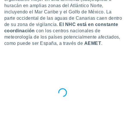
huracán en amplias zonas del Atlántico Norte,
do en
incluyendo el Mar Caribe y el Golfo de México. La
 mismo.
parte occidental de las aguas de Canarias caen dentro
sultar más
 en nuestra
de su zona de vigilancia.
El NHC está en constante
 Cookies
y
coordinación
con los centros nacionales de
ualquier
meteorología de los países potencialmente afectados,
como puede ser España, a través de
AEMET
.
ento
 botón
ación de
kies
 disponible
e nuestra
.
IVAMENTE,
as
 a cookies
 no aceptar
ón de