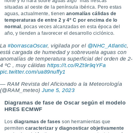
norte y lo hará sobre aguas algo "más frescas"
situadas al oeste de la península ibérica. Pero estas
aguas, actualmente, tienen
anomalías cálidas de
temperaturas de entre 2 y 4º C por encima de lo
normal
, pocas veces alcanzadas en esta época del
año, y tienden a favorecer el desarrollo ciclónico.
La
#borrascaOscar
, vigilada por el
@NHC_Atlantic
,
está cargada de humedad y sobrevuela aguas con
anomalías de temperatura superficial del orden de 2-
4 ºC , muy cálidas
https://t.co/RZt9r9qYFa
pic.twitter.com/ua89nuffy1
— RAM Revista del Aficionado a la Meteorología
(@RAM_meteo)
June 5, 2023
Diagramas de fase de Oscar según el modelo
HRES ECMWF
Los
diagramas de fases
son herramientas que
permiten
caracterizar y diagnosticar objetivamente