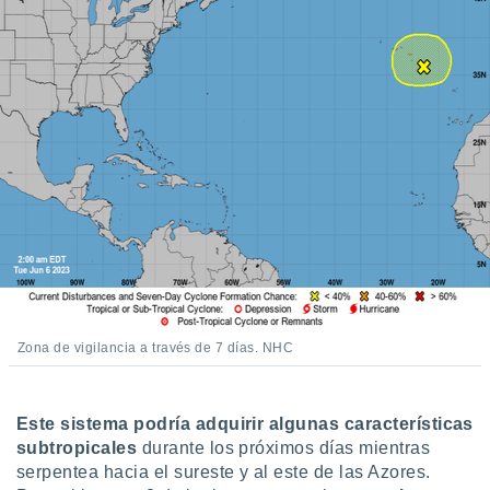
ento u
 de datos
er momento
ic en
o en
 Cookies
en
eb.
y
socios
el
to de
Zona de vigilancia a través de 7 días. NHC
la
 en un
 y/o acceder
 de datos
Este sistema podría adquirir algunas características
ara
subtropicales
durante los próximos días mientras
 anuncios
serpentea hacia el sureste y al este de las Azores.
ar perfiles