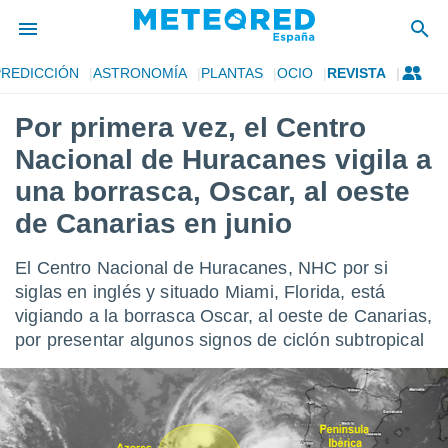
PREDICCIÓN
ASTRONOMÍA
PLANTAS
OCIO
REVISTA
privacidad
Por primera vez, el Centro
o de
tiempo.com)
Nacional de Huracanes vigila a
borado por
es para
una borrasca, Oscar, al oeste
ue la
de Canarias en junio
 que se
e calidad.
eder a este
El Centro Nacional de Huracanes, NHC por si
ediante las
siglas en inglés y situado Miami, Florida, está
opciones:
vigiando a la borrasca Oscar, al oeste de Canarias,
ookies y
por presentar algunos signos de ciclón subtropical
e forma
d digital
ada, basada
mación