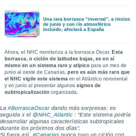
uedes
uestro sitio
.com. En
Una rara borrasca “invernal”, a inicios
te
de junio y con río atmosférico
 de que
incluido, afectará a España
talarán
e sean
para
a
Ahora, el NHC monitoriza a la borrasca Oscar.
Esta
por el sitio
borrasca, o ciclón de latitudes bajas, es en sí
o se
cookies para
mismo en un sistema raro y atípico
para un mes de
junio al oeste de Canarias,
pero es aún más raro que
nto ni para
el NHC vigile este sistema
en el Atlántico nororiental
licidad o
y en junio al presentar algunos
signos de
subtropicalización
organizada.
ado, aunque
sualizar
general no
La
#BorrascaOscar
dando más sorpresas: es
ada. Puedes
seguida x el
@NHC_Atlantic
: "Este sistema podría
 instalación
desarrollar algunas características subtropicales
y acceder a
durante los próximos dos días".
io web a
Si fuera así,
#Canarias
nunca tuvo un ciclón con
ste abono