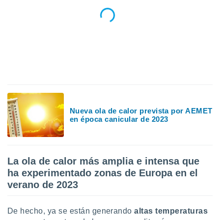
uedes
uestro sitio
.com. En
te
 de que
talarán
e sean
para
a
por el sitio
o se
cookies para
Nueva ola de calor prevista por AEMET
en época canicular de 2023
nto ni para
licidad o
ado, aunque
La ola de calor más amplia e intensa que
sualizar
general no
ha experimentado zonas de Europa en el
ada. Puedes
verano de 2023
 instalación
y acceder a
io web a
De hecho, ya se están generando
altas temperaturas
ste abono