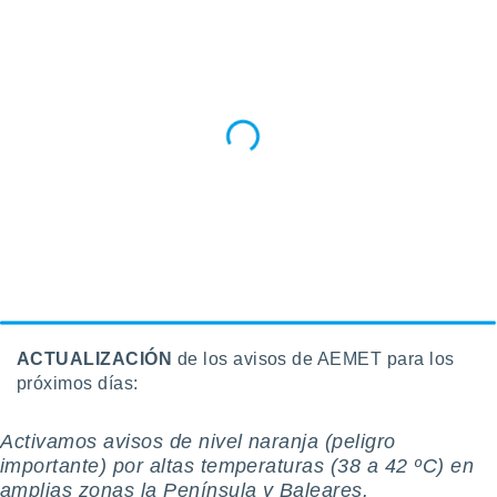
ento u
 de datos
er momento
ic en
o en
 Cookies
en
eb.
y
socios
el
to de
ACTUALIZACIÓN
de los avisos de AEMET para los
la
próximos días:
 en un
 y/o acceder
 de datos
️Activamos avisos de nivel naranja (peligro
ara
importante) por altas temperaturas (38 a 42 ºC) en
 anuncios
amplias zonas la Península y Baleares.
ar perfiles