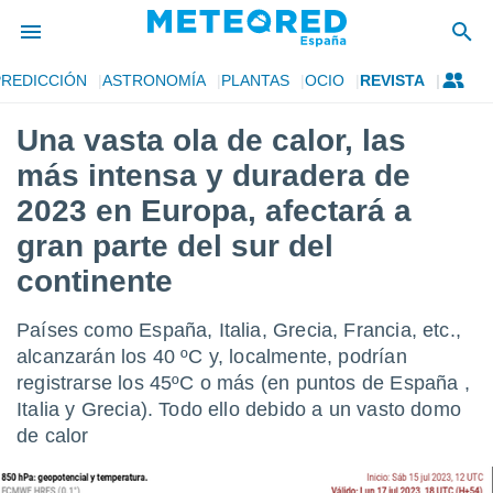
PREDICCIÓN
ASTRONOMÍA
PLANTAS
OCIO
REVISTA
privacidad
Una vasta ola de calor, las
o de
tiempo.com)
más intensa y duradera de
borado por
es para
2023 en Europa, afectará a
ue la
gran parte del sur del
 que se
e calidad.
continente
eder a este
ediante las
opciones:
Países como España, Italia, Grecia, Francia, etc.,
alcanzarán los 40 ºC y, localmente, podrían
ookies y
registrarse los 45ºC o más (en puntos de España ,
e forma
Italia y Grecia). Todo ello debido a un vasto domo
de calor
d digital
ada, basada
mación