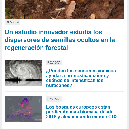
REVISTA
Un estudio innovador estudia los
dispersores de semillas ocultos en la
regeneración forestal
REVISTA
¿Pueden los sensores sísmicos
ayudar a pronosticar cómo y
cuándo se intensifican los
huracanes?
REVISTA
Los bosques europeos están
perdiendo más biomasa desde
2018 y almacenando menos CO2