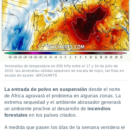
 seleccionar
o.
calización
precisa e
ión mediante
, publicidad
dos,
 publicidad
,
ón de
Anomalías de temperatura en 850 hPa entre el 17 y 24 de julio de
 desarrollo
2023: las anomalías cálidas aparecen en escala de rojos, las frías en
escala de azules. WXCHARTS
s.
tros 1199
La entrada de polvo en suspensión
desde el norte
ios
de África agravará el problema en algunas zonas. La
extrema sequedad y el ambiente abrasador generará
un ambiente proclive al desarrollo de
incendios
forestales
en los países citados.
A medida que pasen los días de la semana venidera el