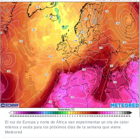
ediante
ecnologías
nos permite
estra
ara seguir
e contenido
stándares
ACEPTAR
sin coste.
Y
CONTINUAR
 botón
continuar",
der a la
CONFIGURACIÓN
ndo la
 de todas
, ya sean
de nuestros
 nos
 y análisis
tamiento en
b, así como
El sur de Europa y norte de África van experimentar un ola de calor
un perfil
intensa y vasta para los próximos días de la semana que viene.
para
Meteored
ublicidad y