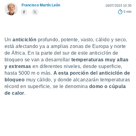
Francisco Martín León
16/07/2023 10:30
do en
5 min
 mismo.
sultar más
 en nuestra
 Cookies
y
ualquier
Un
anticiclón
profundo, potente, vasto, cálido y seco,
está afectando ya a amplias zonas de Europa y norte
ento
de África. En la parte del sur de este anticiclón de
 botón
bloqueo se van a desarrollar
t
emperaturas muy altas
ación de
kies
y extremas
en diferentes niveles, desde superficie,
 disponible
hasta 5000 m o más.
A esta porción del anticiclón de
e nuestra
bloqueo
muy cálido, y donde alcanzarán temperaturas
.
récord en superficie, se le denomina
domo o cúpula
de calor
.
IVAMENTE,
as
 a cookies
 no aceptar
ón de