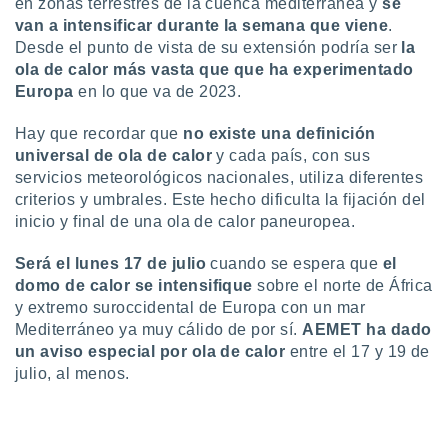
en zonas terrestres de la cuenca mediterránea y
se
 botón
van a intensificar durante la semana que viene
.
.
Desde el punto de vista de su extensión podría ser
la
ola de calor más vasta que que ha experimentado
nto,
Europa
en lo que va de 2023.
cios
Hay que recordar que
no existe una definición
kies,
universal de ola de calor
y cada país, con sus
ores únicos
servicios meteorológicos nacionales, utiliza diferentes
as similares
nar,
criterios y umbrales. Este hecho dificulta la fijación del
rocesar
inicio y final de una ola de calor paneuropea.
onales como
 este sitio
Será el lunes 17 de julio
cuando se espera que
el
recciones IP
domo de calor se intensifique
sobre el norte de África
ficadores de
y extremo suroccidental de Europa con un mar
 posible
Mediterráneo ya muy cálido de por sí.
AEMET ha dado
s
 traten tus
un aviso especial por ola de calor
entre el 17 y 19 de
nales en
julio, al menos.
 interés
go a lo que
nerte. Para
retirar su