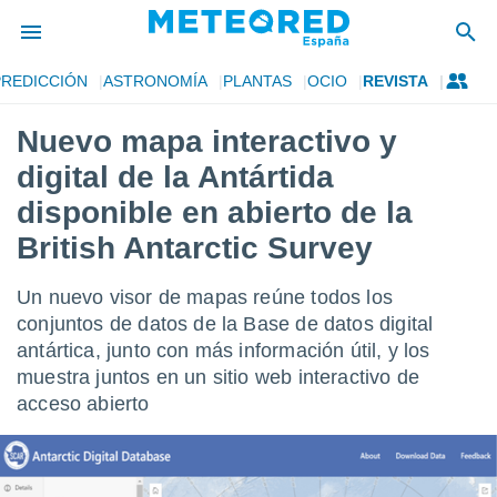
PREDICCIÓN
ASTRONOMÍA
PLANTAS
OCIO
REVISTA
privacidad
Nuevo mapa interactivo y
o de
tiempo.com)
digital de la Antártida
borado por
es para
disponible en abierto de la
ue la
British Antarctic Survey
 que se
e calidad.
eder a este
Un nuevo visor de mapas reúne todos los
ediante las
conjuntos de datos de la Base de datos digital
opciones:
antártica, junto con más información útil, y los
ookies y
muestra juntos en un sitio web interactivo de
e forma
acceso abierto
d digital
ada, basada
mación