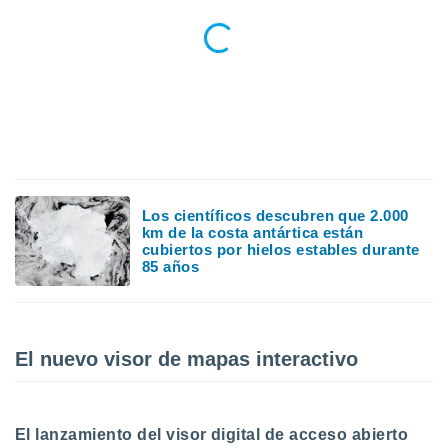
uedes
uestro sitio
.com. En
te
 de que
talarán
e sean
para
a
por el sitio
o se
cookies para
Los científicos descubren que 2.000
km de la costa antártica están
cubiertos por hielos estables durante
nto ni para
85 años
licidad o
ado, aunque
sualizar
general no
El nuevo visor de mapas interactivo
ada. Puedes
 instalación
y acceder a
io web a
El lanzamiento del visor digital de acceso abierto
ste abono