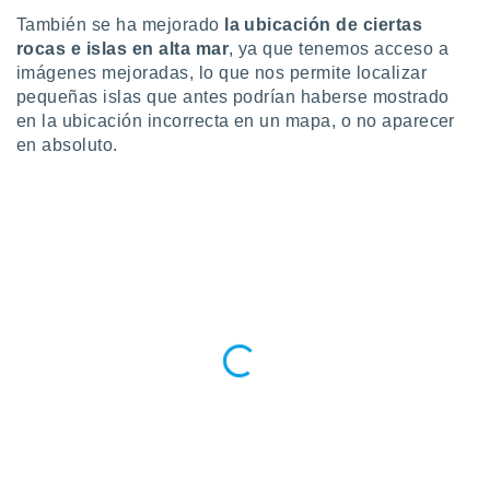
 seleccionar
o.
También se ha mejorado
la ubicación de ciertas
rocas e islas en alta mar
, ya que tenemos acceso a
calización
imágenes mejoradas, lo que nos permite localizar
precisa e
pequeñas islas que antes podrían haberse mostrado
ión mediante
en la ubicación incorrecta en un mapa, o no aparecer
, publicidad
en absoluto.
dos,
 publicidad
,
ón de
 desarrollo
s.
tros 1199
ios