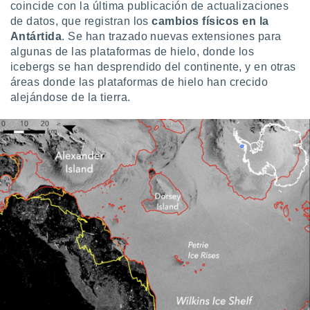
coincide con la última publicación de actualizaciones
 botón
de datos, que registran los
cambios físicos en la
.
Antártida
. Se han trazado nuevas extensiones para
algunas de las plataformas de hielo, donde los
nto,
icebergs se han desprendido del continente, y en otras
áreas donde las plataformas de hielo han crecido
cios
kies,
alejándose de la tierra.
ores únicos
as similares
nar,
rocesar
onales como
 este sitio
recciones IP
ficadores de
 posible
s
 traten tus
nales en
 interés
go a lo que
nerte. Para
retirar su