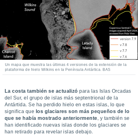
ento u
 de datos
er momento
ic en
o en
 Cookies
en
eb.
y
Un mapa que muestra las últimas 4 versiones de la extensión de la
socios
plataforma de hielo Wilkins en la Península Antártica. BAS
el
to de
La costa también se actualizó
para las Islas Orcadas
del Sur, el grupo de islas más septentrional de la
la
Antártida. Se ha perdido hielo en estas islas, lo que
 en un
significa que
los glaciares son más pequeños de lo
 y/o acceder
que se había mostrado anteriormente
, y también se
 de datos
ara
han identificado nuevas islas donde los glaciares se
 anuncios
han retirado para revelar islas debajo.
ar perfiles