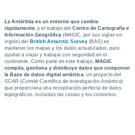
do en
 mismo.
sultar más
La Antártida es un entorno que cambia
 en nuestra
rápidamente
, y el trabajo del
Centro de Cartografía e
 Cookies
y
Información Geográfica
(MAGIC, por sus siglas en
ualquier
inglés) del
British Antarctic Survey
(BAS) es
ento
mantener los mapas y los datos actualizados, para
 botón
ayudar a viajar y trabajar con seguridad en el
ación de
continente. Como parte de este trabajo,
MAGIC
kies
compila, gestiona y distribuye datos que componen
 disponible
la Base de datos digital antártica
, un proyecto del
e nuestra
SCAR (Comité Científico de Investigación Antártica)
.
que proporciona una recopilación perfecta de datos
IVAMENTE,
topográficos, incluidas las costas y los contornos.
as
 a cookies
 no aceptar
ón de