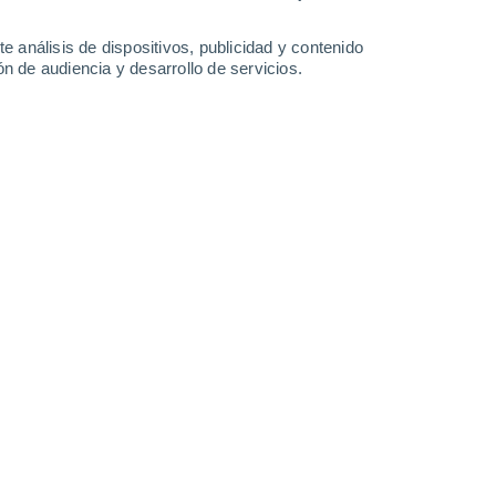
e análisis de dispositivos, publicidad y contenido
n de audiencia y desarrollo de servicios.
tos de IA propuesto.
/06/2026 11:00
4 min
onvertiría en un centro de datos de IA
 requeriría lanzamientos de cohetes cada
oneladas de satélites al año.