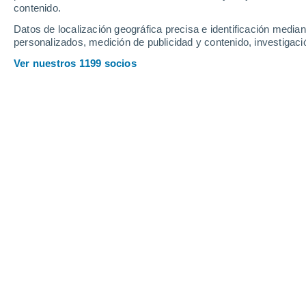
contenido.
Datos de localización geográfica precisa e identificación mediant
personalizados, medición de publicidad y contenido, investigació
Ver nuestros 1199 socios
Starship, el vehículo de lanzamiento para el centro de da
Francisco Martín León
05
La megaconstelación propuesta se c
alimentado por energía solar,
lo que
hora que transportarían un millón de t