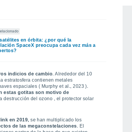
a qué consecuencias tendría un millón de
 relacionado
satélites en órbita: ¿por qué la
lación SpaceX preocupa cada vez más a
pertos?
os indicios de cambio
. Alrededor del 10
 la estratosfera contienen metales
aves espaciales ( Murphy et al., 2023 ).
n estas gotitas son motivo de
a destrucción del ozono , el protector solar
link en 2019,
se han multiplicado los
fectos de las megaconstelaciones
. El