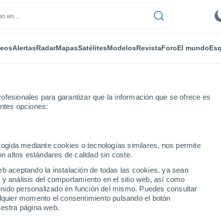
deos
Alertas
Radar
Mapas
Satélites
Modelos
Revista
Foro
El mundo
Esq
ONOMÍA
PLANTAS
OCIO
REVISTA
ofesionales para garantizar que la información que se ofrece es
entes opciones:
ecogida mediante cookies o tecnologías similares, nos permite
on altos estándares de calidad sin coste.
lites: SpaceX tendrá un millón de satélites en órbita con impactos i
eb aceptando la instalación de todas las cookies, ya sean
 y análisis del comportamiento en el sitio web, así como
ntenido personalizado en función del mismo. Puedes consultar
nstelación de satélites:
alquier momento el consentimiento pulsando el botón
uestra página web.
n de satélites en órbita