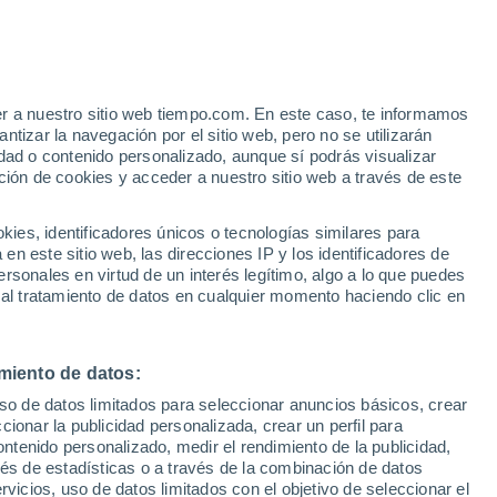
ntes
stórico:
SpaceX
cuenta ahora con más de
ndo la Tierra, dos tercios de todos los
er a nuestro sitio web tiempo.com. En este caso, te informamos
tizar la navegación por el sitio web, pero no se utilizarán
ta que eso no es nada.
dad o contenido personalizado, aunque sí podrás visualizar
ción de cookies y acceder a nuestro sitio web a través de este
es, identificadores únicos o tecnologías similares para
n este sitio web, las direcciones IP y los identificadores de
rsonales en virtud de un interés legítimo, algo a lo que puedes
 al tratamiento de datos en cualquier momento haciendo clic en
miento de datos:
uso de datos limitados para seleccionar anuncios básicos, crear
ccionar la publicidad personalizada, crear un perfil para
ontenido personalizado, medir el rendimiento de la publicidad,
vés de estadísticas o a través de la combinación de datos
rvicios, uso de datos limitados con el objetivo de seleccionar el