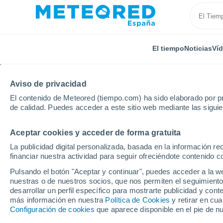
El tiempo
Noticias
Ví
TODAS
ACTUALIDAD
CIENCIA
PREDICCIÓN
ASTR
Aviso de privacidad
El contenido de Meteored (tiempo.com) ha sido elaborado por pr
de calidad. Puedes acceder a este sitio web mediante las sigui
Aceptar cookies y acceder de forma gratuita
La publicidad digital personalizada, basada en la información r
financiar nuestra actividad para seguir ofreciéndote contenido c
Inicio
Ram
Hacia una mega megaconstelación de saté
Pulsando el botón "Aceptar y continuar", puedes acceder a la w
nuestras o de nuestros socios, que nos permiten el seguimiento
desarrollar un perfil específico para mostrarte publicidad y co
Hacia una mega megaco
más información en nuestra
Política de Cookies
y retirar en cu
Configuración de cookies
que aparece disponible en el pie de n
SpaceX tendrá un milló