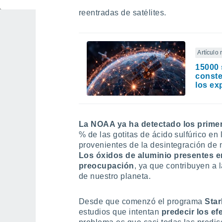
bombardeo de meteoritos no nos indic
reentradas de satélites.
Artículo
15000 
conste
los ex
La NOAA ya ha detectado los primer
% de las gotitas de ácido sulfúrico en
provenientes de la desintegración de n
Los óxidos de aluminio presentes e
preocupación
, ya que contribuyen a l
de nuestro planeta.
Desde que comenzó el programa
Star
estudios que intentan
predecir los e