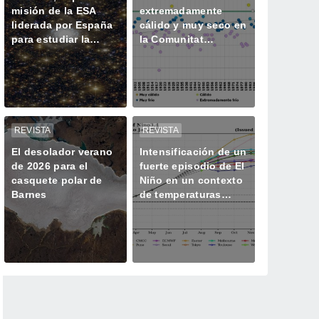
misión de la ESA
extremadamente
liderada por España
cálido y muy seco en
para estudiar la
la Comunitat
historia oculta de las
Valenciana
galaxias
REVISTA
REVISTA
El desolador verano
Intensificación de un
de 2026 para el
fuerte episodio de El
casquete polar de
Niño en un contexto
Barnes
de temperaturas
superiores a lo
normal, según la
OMM