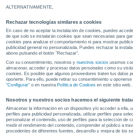
con impactos importa
ALTERNATIVAMENTE,
Hace dos meses se alcanzó un hito hi
Rechazar tecnologías similares a cookies
10.000 satélites Starlink activos orbita
En caso de no aceptar la instalación de cookies, puedes acced
de que solo se instalarán cookies que sean necesarias para garan
satélites operativos en el cielo. Resul
cookies para analizar el comportamiento ni para mostrar publici
publicidad general no personalizada. Puedes rechazar la instala
abono pulsando el botón "Rechazar".
Con su consentimiento, nosotros y
nuestros socios
usamos cooki
almacenar, acceder y procesar datos personales como su visita e
cookies. Es posible que algunos proveedores traten tus datos pe
oponerte. Para ello, puede retirar su consentimiento u oponerse
"Configurar"
o en nuestra
Política de Cookies
en este sitio web.
Nosotros y nuestros socios hacemos el siguiente trata
Almacenar la información en un dispositivo y/o acceder a ella, 
perfiles para publicidad personalizada, utilizar perfiles para sele
personalizar el contenido, uso de perfiles para la selección de c
medir el rendimiento del contenido, comprender al público a tra
procedentes de diferentes fuentes, desarrollo y mejora de los se