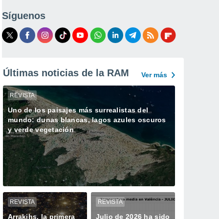
Síguenos
Últimas noticias de la RAM
Ver más
REVISTA
Uno de los paisajes más surrealistas del
mundo: dunas blancas, lagos azules oscuros
y verde vegetación
REVISTA
REVISTA
Arrakihs, la primera
Julio de 2026 ha sido