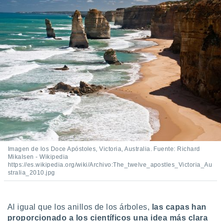
idad
a, utilizar
a
 la
da, crear un
personalizar
o, uso de
a la
e contenido
do, medir el
 de la
medir el
 del
 comprender
 través de
Imagen de los Doce Apóstoles, Victoria, Australia. Fuente: Richard
s o a través
Mikalsen - Wikipedia
https://es.wikipedia.org/wiki/Archivo:The_twelve_apostles_Victoria_Au
nación de
stralia_2010.jpg
edentes de
fuentes,
y mejora de
os, uso de
Al igual que los anillos de los árboles,
las capas han
ados con el
proporcionado a los científicos una idea más clara