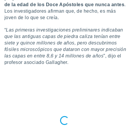
 seleccionar
de la edad de los Doce Apóstoles que nunca antes
.
o.
Los investigadores afirman que, de hecho, es más
calización
joven de lo que se creía.
precisa e
ión mediante
“
Las primeras investigaciones preliminares indicaban
que las antiguas capas de piedra caliza tenían entre
, publicidad
siete y quince millones de años, pero descubrimos
dos,
fósiles microscópicos que dataron con mayor precisión
 publicidad
las capas en entre 8,6 y 14 millones de años
”, dijo el
,
profesor asociado Gallagher.
ón de
 desarrollo
s.
tros 1199
ios