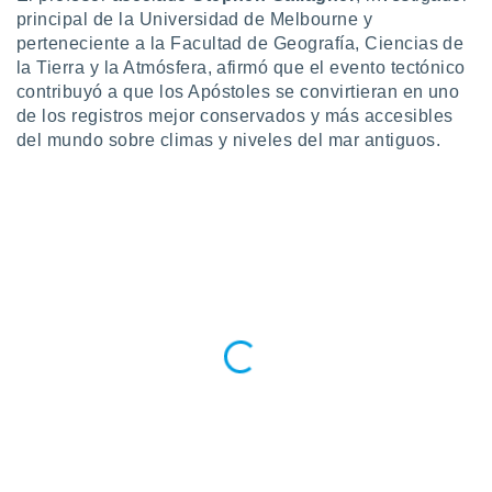
 botón
principal de la Universidad de Melbourne y
.
perteneciente a la Facultad de Geografía, Ciencias de
la Tierra y la Atmósfera, afirmó que el evento tectónico
nto,
contribuyó a que los Apóstoles se convirtieran en uno
de los registros mejor conservados y más accesibles
cios
del mundo sobre climas y niveles del mar antiguos.
kies,
ores únicos
as similares
nar,
rocesar
onales como
 este sitio
recciones IP
ficadores de
 posible
s
 traten tus
nales en
 interés
go a lo que
nerte. Para
retirar su