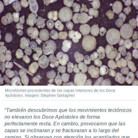
Microfósiles procedentes de las capas interiores de los Doce
Apóstoles. Imagen: Stephen Gallagher
“
También descubrimos que los movimientos tectónicos
no elevaron los Doce Apóstoles de forma
perfectamente recta. En cambio, provocaron que las
capas se inclinaran y se fracturaran a lo largo del
camino. Si observan con atención los acantilados que