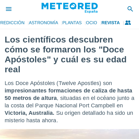
PREDICCIÓN
ASTRONOMÍA
PLANTAS
OCIO
REVISTA
privacidad
Los científicos descubren
o de
tiempo.com)
cómo se formaron los "Doce
borado por
es para
Apóstoles" y cuál es su edad
ue la
real
 que se
e calidad.
eder a este
Los Doce Apóstoles (Twelve Apostles) son
ediante las
impresionantes formaciones
de caliza de hasta
opciones:
50 metros de altura
, situadas en el océano junto a
ookies y
la costa del Parque Nacional Port Campbell en
e forma
Victoria, Australia.
Su origen detallado ha sido un
misterio hasta ahora.
d digital
ada, basada
mación