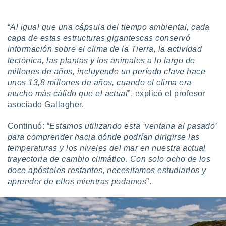
ento u
 de datos
“
Al igual que una cápsula del tiempo ambiental, cada
er momento
capa de estas estructuras gigantescas conservó
ic en
información sobre el clima de la Tierra, la actividad
o en
tectónica, las plantas y los animales a lo largo de
millones de años, incluyendo un período clave hace
 Cookies
en
unos 13,8 millones de años, cuando el clima era
eb.
mucho más cálido que el actual
”, explicó el profesor
y
asociado Gallagher.
socios
el
Continuó: “
Estamos utilizando esta ‘ventana al pasado’
para comprender hacia dónde podrían dirigirse las
to de
temperaturas y los niveles del mar en nuestra actual
trayectoria de cambio climático. Con solo ocho de los
la
doce apóstoles restantes, necesitamos estudiarlos y
 en un
aprender de ellos mientras podamos
”.
 y/o acceder
 de datos
ara
 anuncios
ar perfiles