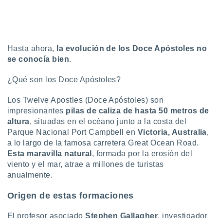
uedes
uestro sitio
.com. En
te
 de que
Hasta ahora,
la evolución de los Doce Apóstoles no
talarán
e sean
se conocía bien
.
para
a
¿Qué son los Doce Apóstoles?
por el sitio
o se
Los Twelve Apostles (Doce Apóstoles) son
cookies para
impresionantes
pilas de caliza de hasta 50 metros de
altura
, situadas en el océano junto a la costa del
nto ni para
Parque Nacional Port Campbell en
Victoria, Australia
,
licidad o
a lo largo de la famosa carretera Great Ocean Road.
ado, aunque
Esta maravilla natural
, formada por la erosión del
sualizar
viento y el mar, atrae a millones de turistas
general no
anualmente.
ada. Puedes
 instalación
Origen de estas formaciones
y acceder a
io web a
ste abono
El profesor asociado
Stephen Gallagher
, investigador