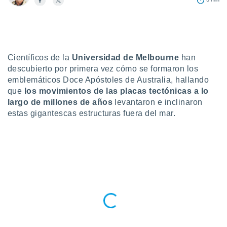
do en
 mismo.
sultar más
 en nuestra
 Cookies
y
Científicos de la
Universidad de Melbourne
han
ualquier
descubierto por primera vez cómo se formaron los
emblemáticos Doce Apóstoles de Australia, hallando
ento
 botón
que
los movimientos de las placas tectónicas a lo
ación de
largo de millones de años
levantaron e inclinaron
kies
estas gigantescas estructuras fuera del mar.
 disponible
e nuestra
.
IVAMENTE,
as
 a cookies
 no aceptar
ón de