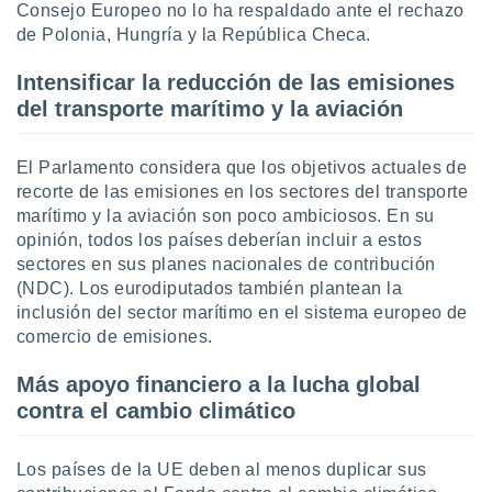
Consejo Europeo no lo ha respaldado ante el rechazo
ento u
de Polonia, Hungría y la República Checa.
 de datos
er momento
Intensificar la reducción de las emisiones
ic en
del transporte marítimo y la aviación
o en
 Cookies
en
El Parlamento considera que los objetivos actuales de
eb.
recorte de las emisiones en los sectores del transporte
marítimo y la aviación son poco ambiciosos. En su
y
opinión, todos los países deberían incluir a estos
socios
sectores en sus planes nacionales de contribución
el
(NDC). Los eurodiputados también plantean la
to de
inclusión del sector marítimo en el sistema europeo de
comercio de emisiones.
la
 en un
Más apoyo financiero a la lucha global
 y/o acceder
contra el cambio climático
 de datos
ara
 anuncios
Los países de la UE deben al menos duplicar sus
ar perfiles