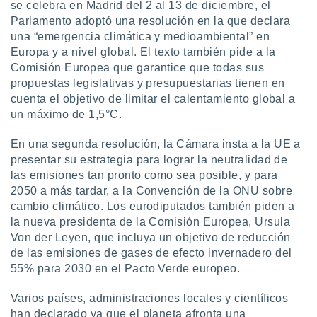
uedes
se celebra en Madrid del 2 al 13 de diciembre, el
uestro sitio
Parlamento adoptó una resolución en la que declara
.com. En
una “emergencia climática y medioambiental” en
te
Europa y a nivel global. El texto también pide a la
 de que
Comisión Europea que garantice que todas sus
talarán
propuestas legislativas y presupuestarias tienen en
e sean
para
cuenta el objetivo de limitar el calentamiento global a
a
un máximo de 1,5°C.
por el sitio
o se
En una segunda resolución, la Cámara insta a la UE a
cookies para
presentar su estrategia para lograr la neutralidad de
las emisiones tan pronto como sea posible, y para
nto ni para
2050 a más tardar, a la Convención de la ONU sobre
licidad o
cambio climático. Los eurodiputados también piden a
ado, aunque
la nueva presidenta de la Comisión Europea, Ursula
sualizar
Von der Leyen, que incluya un objetivo de reducción
general no
de las emisiones de gases de efecto invernadero del
ada. Puedes
55% para 2030 en el Pacto Verde europeo.
 instalación
y acceder a
Varios países, administraciones locales y científicos
io web a
ste abono
han declarado ya que el planeta afronta una