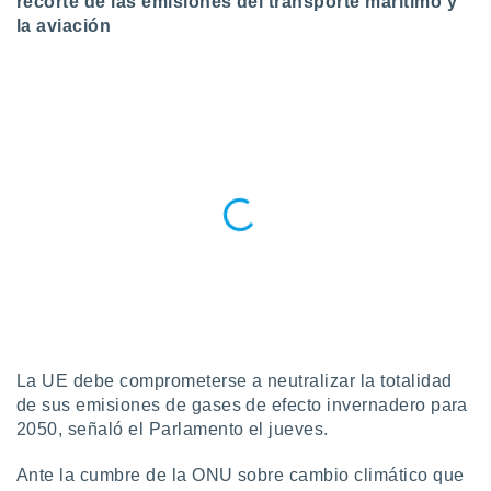
recorte de las emisiones del transporte marítimo y
la aviación
do en
 mismo.
sultar más
 en nuestra
 Cookies
y
ualquier
ento
 botón
ación de
kies
 disponible
e nuestra
.
IVAMENTE,
La UE debe comprometerse a neutralizar la totalidad
de sus emisiones de gases de efecto invernadero para
as
 a cookies
2050, señaló el Parlamento el jueves.
 no aceptar
Ante la cumbre de la ONU sobre cambio climático que
ón de