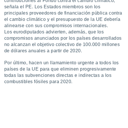
contribuciones al Fondo contra el cambio climático,
idad
señala el PE. Los Estados miembros son los
a, utilizar
principales proveedores de financiación pública contra
a
el cambio climático y el presupuesto de la UE debería
 la
alinearse con sus compromisos internacionales.
da, crear un
Los eurodiputados advierten, además, que los
personalizar
compromisos anunciados por los países desarrollados
o, uso de
no alcanzan el objetivo colectivo de 100.000 millones
a la
de dólares anuales a partir de 2020.
e contenido
do, medir el
Por último, hacen un llamamiento urgente a todos los
 de la
medir el
países de la UE para que eliminen progresivamente
 del
todas las subvenciones directas e indirectas a los
 comprender
combustibles fósiles para 2020.
 través de
s o a través
nación de
edentes de
fuentes,
y mejora de
os, uso de
ados con el