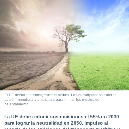
ediante
ecnologías
nos permite
estra
ara seguir
e contenido
stándares
ACEPTAR
sin coste.
Y
CONTINUAR
 botón
continuar",
der a la
CONFIGURACIÓN
ndo la
 de todas
, ya sean
de nuestros
 nos
El PE declara la emergencia climática. Los eurodiputados quieren
 y análisis
acción inmediata y ambiciosa para limitar los efectos del
tamiento en
calentamiento
b, así como
un perfil
La UE debe reducir sus emisiones el 55% en 2030
para
para lograr la neutralidad en 2050. Impulso al
ublicidad y