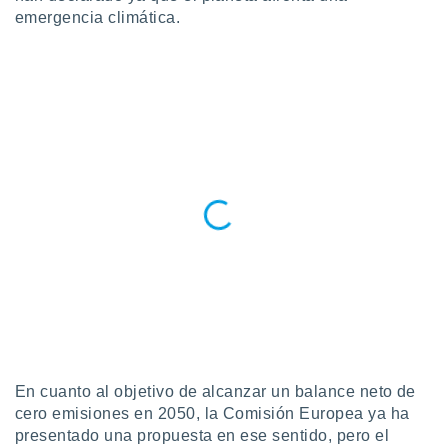
 botón
emergencia climática.
.
nto,
cios
kies,
ores únicos
as similares
nar,
rocesar
onales como
 este sitio
recciones IP
ficadores de
 posible
s
 traten tus
nales en
 interés
En cuanto al objetivo de alcanzar un balance neto de
go a lo que
cero emisiones en 2050, la Comisión Europea ya ha
nerte. Para
presentado una propuesta en ese sentido, pero el
retirar su