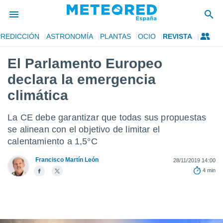
PREDICCIÓN
ASTRONOMÍA
PLANTAS
OCIO
REVISTA
privacidad
El Parlamento Europeo
o de
tiempo.com)
declara la emergencia
borado por
es para
climática
ue la
 que se
La CE debe garantizar que todas sus propuestas
e calidad.
eder a este
se alinean con el objetivo de limitar el
ediante las
calentamiento a 1,5°C
opciones:
Francisco Martín León
28/11/2019 14:00
ookies y
4 min
e forma
d digital
ada, basada
mación