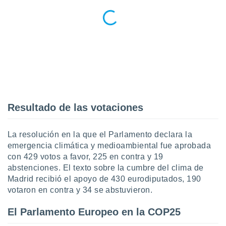
 seleccionar
o.
calización
precisa e
ión mediante
, publicidad
dos,
 publicidad
,
Resultado de las votaciones
ón de
 desarrollo
s.
La resolución en la que el Parlamento declara la
emergencia climática y medioambiental fue aprobada
tros 1199
con 429 votos a favor, 225 en contra y 19
ios
abstenciones. El texto sobre la cumbre del clima de
Madrid recibió el apoyo de 430 eurodiputados, 190
votaron en contra y 34 se abstuvieron.
El Parlamento Europeo en la COP25