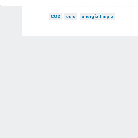
CO2
csic
energía limpia