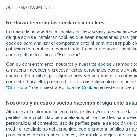
y aviones
ALTERNATIVAMENTE,
Un proyecto europeo convertirá emis
Rechazar tecnologías similares a cookies
combustibles de barcos y aviones, se
En caso de no aceptar la instalación de cookies, puedes acced
de que solo se instalarán cookies que sean necesarias para garan
cookies para analizar el comportamiento ni para mostrar publici
publicidad general no personalizada. Puedes rechazar la instala
abono pulsando el botón "Rechazar".
Con su consentimiento, nosotros y
nuestros socios
usamos cooki
almacenar, acceder y procesar datos personales como su visita e
cookies. Es posible que algunos proveedores traten tus datos pe
oponerte. Para ello, puede retirar su consentimiento u oponerse
"Configurar"
o en nuestra
Política de Cookies
en este sitio web.
Nosotros y nuestros socios hacemos el siguiente trata
Almacenar la información en un dispositivo y/o acceder a ella, 
perfiles para publicidad personalizada, utilizar perfiles para sele
personalizar el contenido, uso de perfiles para la selección de c
medir el rendimiento del contenido, comprender al público a tra
procedentes de diferentes fuentes, desarrollo y mejora de los se