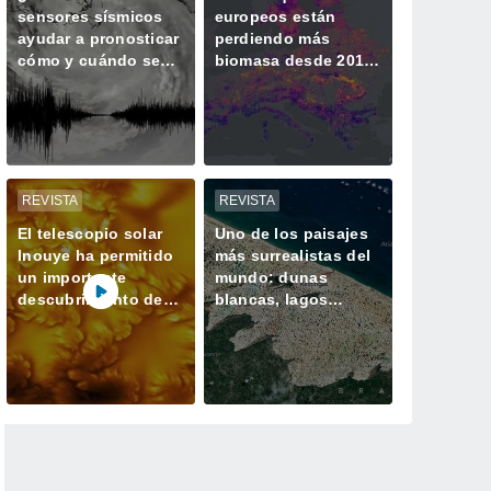
sensores sísmicos
europeos están
ayudar a pronosticar
perdiendo más
cómo y cuándo se
biomasa desde 2018
intensifican los
y almacenando
huracanes?
menos CO2
REVISTA
REVISTA
El telescopio solar
Uno de los paisajes
Inouye ha permitido
más surrealistas del
un importante
mundo: dunas
descubrimiento de
blancas, lagos
un proceso solar
azules oscuros y
oculto hasta ahora
verde vegetación