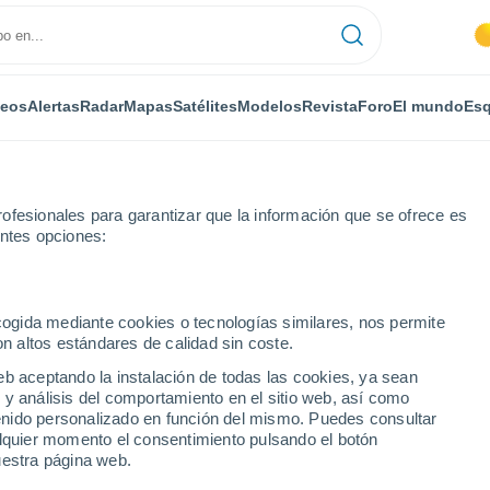
deos
Alertas
Radar
Mapas
Satélites
Modelos
Revista
Foro
El mundo
Esq
ONOMÍA
PLANTAS
OCIO
REVISTA
ofesionales para garantizar que la información que se ofrece es
entes opciones:
ecogida mediante cookies o tecnologías similares, nos permite
on altos estándares de calidad sin coste.
es de CO2 en combustibles sostenibles para barcos y aviones
eb aceptando la instalación de todas las cookies, ya sean
 y análisis del comportamiento en el sitio web, así como
ntenido personalizado en función del mismo. Puedes consultar
onvertirá emisiones de
alquier momento el consentimiento pulsando el botón
uestra página web.
ostenibles para barcos