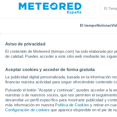
El tiempo
Noticias
Ví
TODAS
ACTUALIDAD
CIENCIA
PREDICCIÓN
ASTR
Aviso de privacidad
El contenido de Meteored (tiempo.com) ha sido elaborado por pr
de calidad. Puedes acceder a este sitio web mediante las sigui
Aceptar cookies y acceder de forma gratuita
La publicidad digital personalizada, basada en la información r
financiar nuestra actividad para seguir ofreciéndote contenido c
Inicio
Ram
Un proyecto europeo convertirá emision
Pulsando el botón "Aceptar y continuar", puedes acceder a la w
nuestras o de nuestros socios, que nos permiten el seguimiento
desarrollar un perfil específico para mostrarte publicidad y co
Un proyecto europeo c
más información en nuestra
Política de Cookies
y retirar en cu
Configuración de cookies
que aparece disponible en el pie de n
CO2 en combustibles s