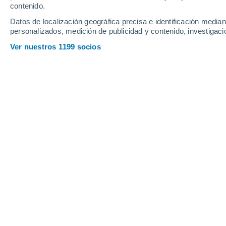
contenido.
Datos de localización geográfica precisa e identificación mediant
personalizados, medición de publicidad y contenido, investigació
Ver nuestros 1199 socios
STEROPE producirá combustible ecológico para barcos y 
Francisco Martín León
12
El CSIC participa en
STEROPE
, que 
sintéticos a partir de las emisiones ge
Un proyecto europeo con una particip
Investigaciones Científicas
(CSIC), o
Innovación y Universidades, converti