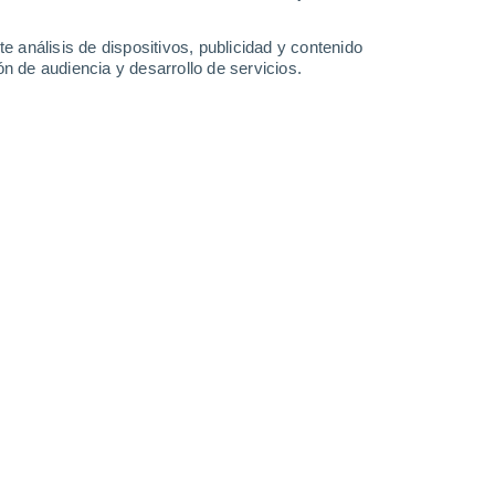
e análisis de dispositivos, publicidad y contenido
n de audiencia y desarrollo de servicios.
aviones./iStock.
/06/2026 11:00
4 min
creará en condiciones reales combustibles
neradas por refinerías
ación clave del
Consejo Superior de
rganismo adscrito al Ministerio de Ciencia,
rá emisiones de CO
procedentes de
2