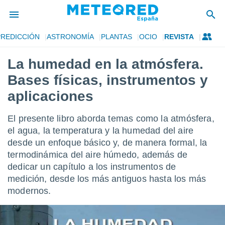
PREDICCIÓN
ASTRONOMÍA
PLANTAS
OCIO
REVISTA
privacidad
La humedad en la atmósfera.
o de
tiempo.com)
Bases físicas, instrumentos y
borado por
es para
aplicaciones
ue la
 que se
El presente libro aborda temas como la atmósfera,
e calidad.
eder a este
el agua, la temperatura y la humedad del aire
ediante las
desde un enfoque básico y, de manera formal, la
opciones:
termodinámica del aire húmedo, además de
dedicar un capítulo a los instrumentos de
ookies y
e forma
medición, desde los más antiguos hasta los más
modernos.
d digital
ada, basada
mación