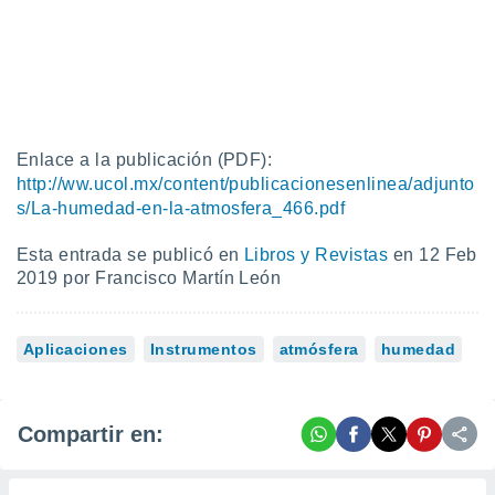
 botón
.
nto,
cios
kies,
Enlace a la publicación (PDF):
ores únicos
http://ww.ucol.mx/content/publicacionesenlinea/adjunto
as similares
s/La-humedad-en-la-atmosfera_466.pdf
nar,
rocesar
Esta entrada se publicó en
Libros y Revistas
en 12 Feb
onales como
2019 por Francisco Martín León
 este sitio
recciones IP
ficadores de
 posible
Aplicaciones
Instrumentos
atmósfera
humedad
s
 traten tus
nales en
 interés
Compartir en:
go a lo que
nerte. Para
retirar su