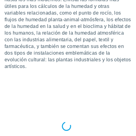
uedes
útiles para los cálculos de la humedad y otras
uestro sitio
variables relacionadas, como el punto de rocío, los
.com. En
te
flujos de humedad planta-animal-atmósfera, los efectos
 de que
de la humedad en la salud y en el bioclima y hábitat de
talarán
los humanos, la relación de la humedad atmosférica
e sean
con las industrias alimentaria, del papel, textil y
para
farmacéutica, y también se comentan sus efectos en
a
dos tipos de instalaciones emblemáticas de la
por el sitio
o se
evolución cultural: las plantas industriales y los objetos
cookies para
artísticos.
nto ni para
licidad o
ado, aunque
sualizar
general no
ada. Puedes
 instalación
y acceder a
io web a
ste abono