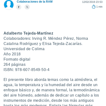
Colaboraciones de la RAM
12/02/2019 23:53
do en
1 min
 mismo.
sultar más
 en nuestra
 Cookies
y
ualquier
Adalberto Tejeda-Martínez
ento
Colaboradores: Irving R. Méndez Pérez, Norma
 botón
Catalina Rodríguez y Elisa Tejeda-Zacarías.
ación de
Universidad de Colima
kies
Año 2018
 disponible
Formato digital
e nuestra
264 páginas
.
ISBN: 978-607-8549-50-4
IVAMENTE,
El presente libro aborda temas como la atmósfera, el
agua, la temperatura y la humedad del aire desde un
as
enfoque básico y, de manera formal, la termodinámica
 a cookies
del aire húmedo, además de dedicar un capítulo a los
 no aceptar
instrumentos de medición, desde los más antiguos
ón de
hasta los más modernos. Enlista las fórmulas más