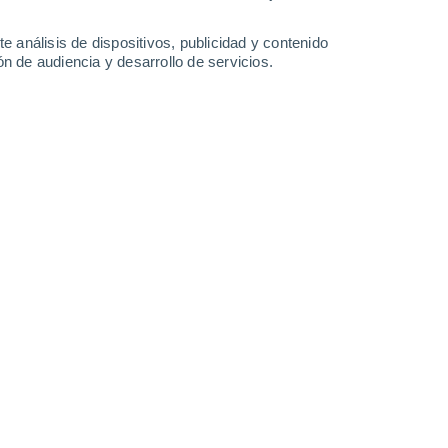
e análisis de dispositivos, publicidad y contenido
n de audiencia y desarrollo de servicios.
08/12/2018 23:39
8 min
n importante conjunto de objetivos
íodo comprendido entre 2021 y 2025, con el
al período de cinco años para llevarlas
n de apoyar a los países para que adopten
ia de cambio climático. En el nuevo plan
 a la adaptación y la resiliencia, en
cada vez mayores que el cambio climático
subsistencia de las personas,
es del mundo. El plan también representa
aciones del Grupo Banco Mundial, con el