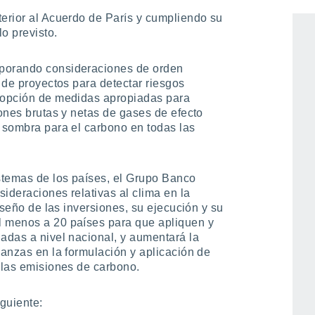
l cambio climático, duplicando así el
terior al Acuerdo de París y cumpliendo su
o previsto.
rporando consideraciones de orden
s de proyectos para detectar riesgos
adopción de medidas apropiadas para
iones brutas y netas de gases de efecto
s sombra para el carbono en todas las
istemas de los países, el Grupo Banco
ideraciones relativas al clima en la
diseño de las inversiones, su ejecución y su
l menos a 20 países para que apliquen y
nadas a nivel nacional, y aumentará la
nanzas en la formulación y aplicación de
r las emisiones de carbono.
iguiente: