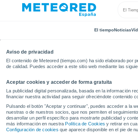
El tiempo
Noticias
Ví
TODAS
ACTUALIDAD
CIENCIA
PREDICCIÓN
ASTR
Aviso de privacidad
El contenido de Meteored (tiempo.com) ha sido elaborado por pr
de calidad. Puedes acceder a este sitio web mediante las sigui
Aceptar cookies y acceder de forma gratuita
La publicidad digital personalizada, basada en la información r
financiar nuestra actividad para seguir ofreciéndote contenido c
Inicio
Ram
200 000 millones de dólares para el cli
Pulsando el botón "Aceptar y continuar", puedes acceder a la w
nuestras o de nuestros socios, que nos permiten el seguimiento
desarrollar un perfil específico para mostrarte publicidad y co
200 000 millones de dó
más información en nuestra
Política de Cookies
y retirar en cu
Configuración de cookies
que aparece disponible en el pie de n
El Grupo Banco Mundial anuncia USD 