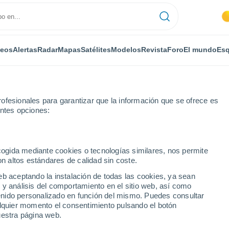
deos
Alertas
Radar
Mapas
Satélites
Modelos
Revista
Foro
El mundo
Esq
ONOMÍA
PLANTAS
OCIO
REVISTA
ofesionales para garantizar que la información que se ofrece es
entes opciones:
ecogida mediante cookies o tecnologías similares, nos permite
on altos estándares de calidad sin coste.
ma
eb aceptando la instalación de todas las cookies, ya sean
 y análisis del comportamiento en el sitio web, así como
ntenido personalizado en función del mismo. Puedes consultar
lares para el clima
alquier momento el consentimiento pulsando el botón
uestra página web.
200 000 millones en cinco años para