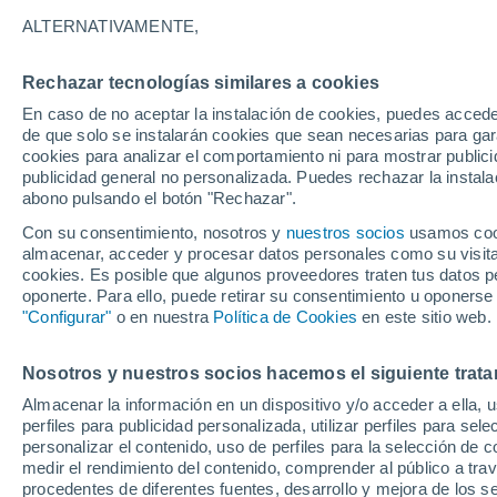
medidas relacionadas con el clima. El
ALTERNATIVAMENTE,
2025 incluye un importante impulso a la
Rechazar tecnologías similares a cookies
En caso de no aceptar la instalación de cookies, puedes acced
de que solo se instalarán cookies que sean necesarias para garan
cookies para analizar el comportamiento ni para mostrar publici
publicidad general no personalizada. Puedes rechazar la instala
abono pulsando el botón "Rechazar".
Con su consentimiento, nosotros y
nuestros socios
usamos cooki
almacenar, acceder y procesar datos personales como su visita e
cookies. Es posible que algunos proveedores traten tus datos pe
oponerte. Para ello, puede retirar su consentimiento u oponerse
"Configurar"
o en nuestra
Política de Cookies
en este sitio web.
Nosotros y nuestros socios hacemos el siguiente trata
Almacenar la información en un dispositivo y/o acceder a ella, 
perfiles para publicidad personalizada, utilizar perfiles para sele
personalizar el contenido, uso de perfiles para la selección de c
medir el rendimiento del contenido, comprender al público a tra
procedentes de diferentes fuentes, desarrollo y mejora de los se