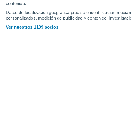
contenido.
Datos de localización geográfica precisa e identificación mediant
personalizados, medición de publicidad y contenido, investigació
Ver nuestros 1199 socios
Colaboraciones de la
RAM
El Grupo Banco Mundial anunció hoy u
relacionados con el clima para el per
que duplica las inversiones en el actu
hasta unos USD 200 000 millones a fi
medidas de gran envergadura en mater
se aumenta considerablemente el apoyo
reconocimiento de las repercusiones 
tiene sobre las vidas y los medios de 
especialmente en los países más pobr
un aumento significativo de las aspir