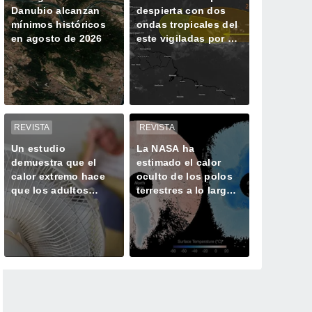
Danubio alcanzan
despierta con dos
mínimos históricos
ondas tropicales del
en agosto de 2026
este vigiladas por el
CNH bajo un intenso
El Niño
REVISTA
REVISTA
Un estudio
La NASA ha
demuestra que el
estimado el calor
calor extremo hace
oculto de los polos
que los adultos
terrestres a lo largo
mayores
del año
permanezcan más
cerca de casa