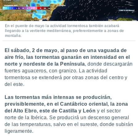
idad
a, utilizar
a
 la
En el puente de mayo la actividad tormentosa también acabará
llegando a la vertiente mediterránea, preferentemente a zonas de
da, crear un
montaña.
personalizar
o, uso de
El sábado, 2 de mayo, al paso de una vaguada de
a la
e contenido
aire frío, las tormentas ganarán en intensidad en el
do, medir el
norte y nordeste de la Península
, donde descargarán
 de la
fuertes aguaceros, con granizo. La actividad
medir el
tormentosa se extenderá por otras zonas del centro y
 del
del este.
 comprender
 través de
Las tormentas más intensas se producirán,
s o a través
nación de
previsiblemente, en el Cantábrico oriental, la zona
edentes de
del Alto Ebro, este de Castilla y León
y el sector
fuentes,
norte de la Ibérica. Se producirá un descenso general
y mejora de
de las temperaturas, salvo en el sureste, donde subirán
os, uso de
ligeramente.
ados con el