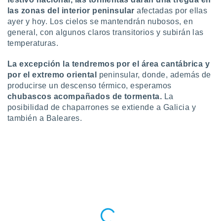
 botón
las zonas del interior peninsular
afectadas por ellas
.
ayer y hoy. Los cielos se mantendrán nubosos, en
general, con algunos claros transitorios y subirán las
nto,
temperaturas.
cios
La excepción la tendremos por el área cantábrica y
kies,
por el extremo oriental
peninsular, donde, además de
ores únicos
producirse un descenso térmico, esperamos
as similares
chubascos acompañados de tormenta.
La
nar,
rocesar
posibilidad de chaparrones se extiende a Galicia y
onales como
también a Baleares.
 este sitio
recciones IP
ficadores de
 posible
s
 traten tus
nales en
 interés
go a lo que
nerte. Para
retirar su