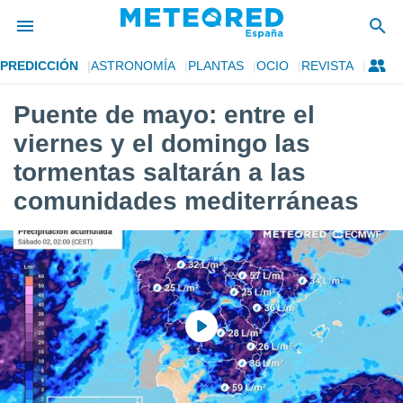
PREDICCIÓN
ASTRONOMÍA
PLANTAS
OCIO
REVISTA
privacidad
Puente de mayo: entre el
o de
tiempo.com)
viernes y el domingo las
borado por
es para
tormentas saltarán a las
ue la
comunidades mediterráneas
 que se
e calidad.
eder a este
ediante las
opciones:
ookies y
e forma
d digital
ada, basada
mación