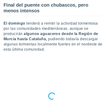
 seleccionar
Final del puente con chubascos, pero
o.
menos intensos
calización
precisa e
ión mediante
El domingo
tenderá a remitir la actividad tormentosa
por las comunidades mediterráneas, aunque se
, publicidad
producirán
algunos aguaceros desde la Región de
Murcia hasta Cataluña,
pudiendo todavía descargar
dos,
 publicidad
algunas tormentas localmente fuertes en el nordeste de
,
esta última comunidad.
ón de
 desarrollo
s.
tros 1199
ios