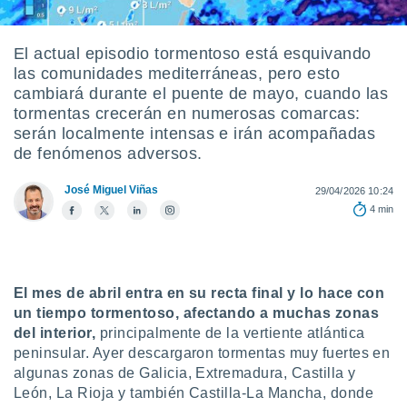
ediante
ecnologías
nos permite
El actual episodio tormentoso está esquivando
estra
las comunidades mediterráneas, pero esto
ara seguir
e contenido
cambiará durante el puente de mayo, cuando las
stándares
tormentas crecerán en numerosas comarcas:
ACEPTAR
sin coste.
serán localmente intensas e irán acompañadas
Y
de fenómenos adversos.
CONTINUAR
 botón
continuar",
der a la
José Miguel Viñas
29/04/2026 10:24
CONFIGURACIÓN
ndo la
4 min
 de todas
, ya sean
de nuestros
 nos
El mes de abril entra en su recta final y lo hace con
 y análisis
un tiempo tormentoso, afectando a muchas zonas
tamiento en
del interior,
principalmente de la vertiente atlántica
b, así como
peninsular. Ayer descargaron tormentas muy fuertes en
un perfil
algunas zonas de Galicia, Extremadura, Castilla y
para
León, La Rioja y también Castilla-La Mancha, donde
ublicidad y