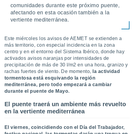
uedes
comunidades durante este próximo puente,
uestro sitio
afectando en esta ocasión también a la
.com. En
te
vertiente mediterránea.
 de que
talarán
e sean
Este miércoles los avisos de AEMET se extienden a
para
más territorio, con especial incidencia en la zona
a
centro y en el entorno del Sistema Ibérico, donde hay
por el sitio
activados avisos naranjas por intensidades de
o se
cookies para
precipitación de más de 30 l/m2 en una hora, granizo y
rachas fuertes de viento. De momento,
la actividad
nto ni para
tormentosa está esquivando la región
licidad o
mediterránea, pero todo empezará a cambiar
durante el puente de Mayo.
ado, aunque
sualizar
El puente traerá un ambiente más revuelto
general no
ada. Puedes
en la vertiente mediterránea
 instalación
y acceder a
io web a
El viernes, coincidiendo con el Día del Trabajador,
ste abono
festivo nacional, las tormentas darán una tregua en