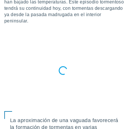
han bajado las temperaturas. Este episodio tormentoso
do en
tendrá su continuidad hoy, con tormentas descargando
 mismo.
ya desde la pasada madrugada en el interior
sultar más
peninsular.
 en nuestra
 Cookies
y
ualquier
ento
 botón
ación de
kies
 disponible
e nuestra
.
IVAMENTE,
as
 a cookies
 no aceptar
La aproximación de una vaguada favorecerá
ón de
la formación de tormentas en varias