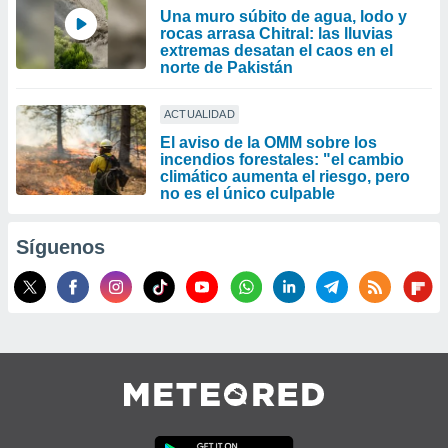
Una muro súbito de agua, lodo y
rocas arrasa Chitral: las lluvias
extremas desatan el caos en el
norte de Pakistán
ACTUALIDAD
El aviso de la OMM sobre los
incendios forestales: "el cambio
climático aumenta el riesgo, pero
no es el único culpable
Síguenos