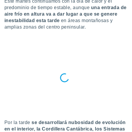
Este martes continuamos con la ola de calor y el
predominio de tiempo estable, aunque
una entrada de
do en
 mismo.
aire frío en altura va a dar lugar a que se genere
sultar más
inestabilidad esta tarde
en áreas montañosas y
 en nuestra
amplias zonas del centro peninsular.
 Cookies
y
ualquier
ento
 botón
ación de
kies
 disponible
e nuestra
.
IVAMENTE,
as
 a cookies
Por la tarde
se desarrollará nubosidad de evolución
 no aceptar
ón de
en el interior, la Cordillera Cantábrica, los Sistemas