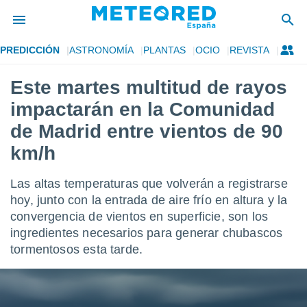
PREDICCIÓN
ASTRONOMÍA
PLANTAS
OCIO
REVISTA
privacidad
Este martes multitud de rayos
o de
tiempo.com)
impactarán en la Comunidad
borado por
es para
de Madrid entre vientos de 90
ue la
km/h
 que se
e calidad.
eder a este
Las altas temperaturas que volverán a registrarse
ediante las
hoy, junto con la entrada de aire frío en altura y la
opciones:
convergencia de vientos en superficie, son los
ookies y
ingredientes necesarios para generar chubascos
e forma
tormentosos esta tarde.
d digital
ada, basada
mación