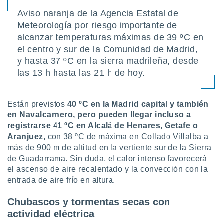
idad
Aviso naranja de la Agencia Estatal de
a, utilizar
Meteorología por riesgo importante de
a
 la
alcanzar temperaturas máximas de 39 ºC en
el centro y sur de la Comunidad de Madrid,
da, crear un
y hasta 37 ºC en la sierra madrileña, desde
personalizar
las 13 h hasta las 21 h de hoy.
o, uso de
a la
e contenido
do, medir el
Están previstos
40 ºC en la Madrid capital y también
 de la
en Navalcarnero, pero pueden llegar incluso a
medir el
registrarse 41 ºC en Alcalá de Henares, Getafe o
 del
Aranjuez,
con 38 ºC de máxima en Collado Villalba a
 comprender
más de 900 m de altitud en la vertiente sur de la Sierra
 través de
s o a través
de Guadarrama. Sin duda, el calor intenso favorecerá
nación de
el ascenso de aire recalentado y la convección con la
edentes de
entrada de aire frío en altura.
fuentes,
y mejora de
Chubascos y tormentas secas con
os, uso de
actividad eléctrica
ados con el