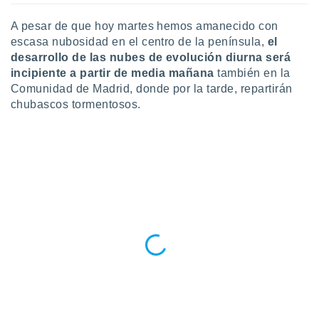
 seleccionar
o.
A pesar de que hoy martes hemos amanecido con
calización
escasa nubosidad en el centro de la península,
el
precisa e
desarrollo de las nubes de evolución diurna será
ión mediante
incipiente a partir de media mañana
también en la
Comunidad de Madrid, donde por la tarde, repartirán
, publicidad
chubascos tormentosos.
dos,
 publicidad
,
ón de
 desarrollo
s.
tros 1199
ios