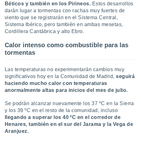
uedes
Béticos y también en los Pirineos.
Estos desarrollos
uestro sitio
darán lugar a tormentas con rachas muy fuertes de
.com. En
viento que se registrarán en el Sistema Central,
te
Sistema Ibérico, pero también en ambas mesetas,
 de que
Cordillera Cantábrica y alto Ebro.
talarán
e sean
para
Calor intenso como combustible para las
a
tormentas
por el sitio
o se
cookies para
Las temperaturas no experimentarán cambios muy
significativos hoy en la Comunidad de Madrid,
seguirá
nto ni para
haciendo mucho calor con temperaturas
licidad o
anormalmente altas para inicios del mes de julio.
ado, aunque
Se podrán alcanzar nuevamente los 37 ºC en la Sierra
sualizar
general no
y los 39 ºC en el resto de la comunidad, incluso
ada. Puedes
llegando a superar los 40 ºC en el corredor de
 instalación
Henares, también en el sur del Jarama y la Vega de
y acceder a
Aranjuez.
io web a
ste abono