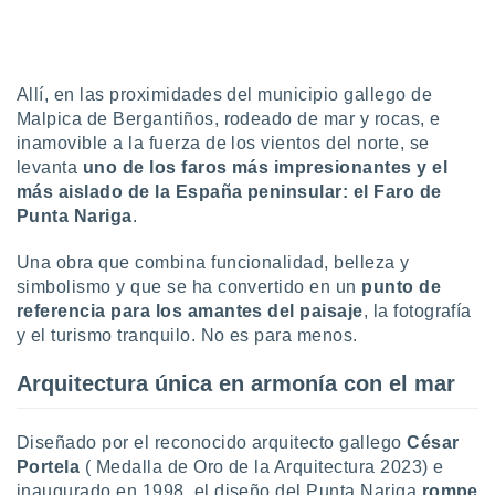
uedes
uestro sitio
.com. En
te
 de que
Allí, en las proximidades del municipio gallego de
talarán
Malpica de Bergantiños, rodeado de mar y rocas, e
e sean
inamovible a la fuerza de los vientos del norte, se
para
levanta
uno de los faros más impresionantes y el
a
más aislado de la España peninsular: el
Faro de
por el sitio
Punta Nariga
.
o se
cookies para
Una obra que combina funcionalidad, belleza y
nto ni para
simbolismo y que se ha convertido en un
punto de
licidad o
referencia para los amantes del paisaje
, la fotografía
y el turismo tranquilo. No es para menos.
ado, aunque
sualizar
Arquitectura única en armonía con el mar
general no
ada. Puedes
 instalación
Diseñado por el reconocido arquitecto gallego
César
y acceder a
Portela
( Medalla de Oro de la Arquitectura 2023) e
io web a
ste abono
inaugurado en 1998, el diseño del Punta Nariga
rompe