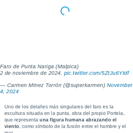
idad
a, utilizar
a
 la
da, crear un
personalizar
o, uso de
a la
e contenido
do, medir el
 de la
Faro de Punta Nariga (Malpica)
medir el
2 de noviembre de 2024.
pic.twitter.com/5ZtJu6Ytdf
 del
 comprender
— Carmen Mtnez Torrón (@superkarmen)
November
 través de
4, 2024
s o a través
nación de
edentes de
Uno de los detalles más singulares del faro es la
fuentes,
escultura situada en la punta, obra del propio Portela,
y mejora de
que representa
una figura humana abrazando el
os, uso de
viento
, como símbolo de la fusión entre el hombre y el
ados con el
mar.