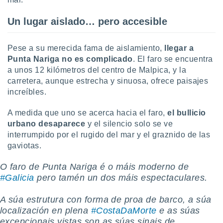
 seleccionar
o.
Un lugar aislado… pero accesible
calización
precisa e
ión mediante
Pese a su merecida fama de aislamiento,
llegar a
Punta Nariga no es complicado
. El faro se encuentra
, publicidad
a unos 12 kilómetros del centro de Malpica, y la
carretera, aunque estrecha y sinuosa, ofrece paisajes
dos,
increíbles.
 publicidad
,
ón de
A medida que uno se acerca hacia el faro,
el
bullicio
 desarrollo
urbano desaparece
y el silencio solo se ve
s.
interrumpido por el rugido del mar y el graznido de las
gaviotas.
tros 1199
ios
O faro de Punta Nariga é o máis moderno de
#Galicia
pero tamén un dos máis espectaculares.
A súa estrutura con forma de proa de barco, a súa
localización en plena
#CostaDaMorte
e as súas
excepcionais vistas son as súas sinais de