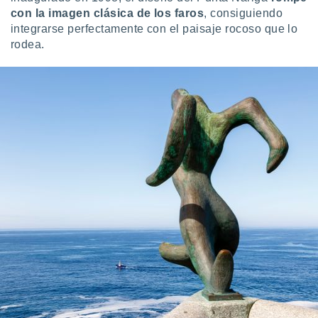
 botón
con la imagen clásica de los faros
, consiguiendo
.
integrarse perfectamente con el paisaje rocoso que lo
rodea.
nto,
cios
kies,
ores únicos
as similares
nar,
rocesar
onales como
 este sitio
recciones IP
ficadores de
 posible
s
 traten tus
nales en
 interés
go a lo que
nerte. Para
retirar su