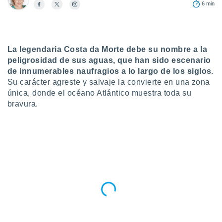
6 min
do en
 mismo.
sultar más
 en nuestra
La legendaria Costa da Morte debe su nombre a la
 Cookies
y
ualquier
peligrosidad de sus aguas, que han sido
escenario
de innumerables naufragios a lo largo de los siglos
.
ento
Su carácter agreste y salvaje la convierte en una zona
 botón
única, donde el océano Atlántico muestra toda su
ación de
bravura.
kies
 disponible
e nuestra
.
IVAMENTE,
as
 a cookies
 no aceptar
ón de