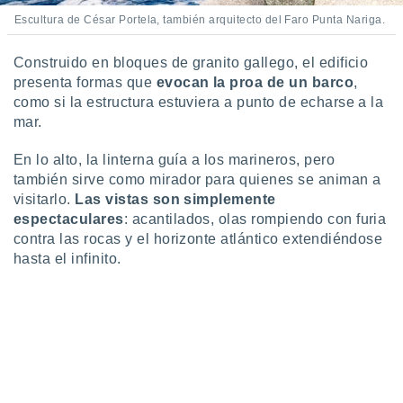
ento u
Escultura de César Portela, también arquitecto del Faro Punta Nariga.
 de datos
Construido en bloques de granito gallego, el edificio
er momento
ic en
presenta formas que
evocan la proa de un barco
,
o en
como si la estructura estuviera a punto de echarse a la
mar.
 Cookies
en
eb.
En lo alto, la linterna guía a los marineros, pero
también sirve como mirador para quienes se animan a
y
visitarlo.
Las vistas son simplemente
socios
espectaculares
: acantilados, olas rompiendo con furia
el
contra las rocas y el horizonte atlántico extendiéndose
to de
hasta el infinito.
la
 en un
 y/o acceder
 de datos
ara
 anuncios
ar perfiles