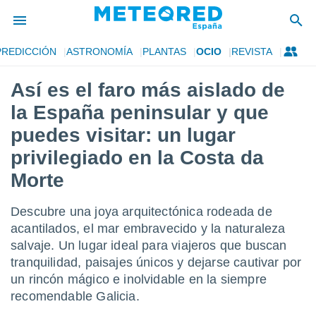
PREDICCIÓN
ASTRONOMÍA
PLANTAS
OCIO
REVISTA
privacidad
Así es el faro más aislado de
o de
tiempo.com)
la España peninsular y que
borado por
es para
puedes visitar: un lugar
ue la
privilegiado en la Costa da
 que se
e calidad.
Morte
eder a este
ediante las
opciones:
Descubre una joya arquitectónica rodeada de
acantilados, el mar embravecido y la naturaleza
ookies y
salvaje. Un lugar ideal para viajeros que buscan
e forma
tranquilidad, paisajes únicos y dejarse cautivar por
un rincón mágico e inolvidable en la siempre
d digital
ada, basada
recomendable Galicia.
mación