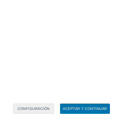
dad
de las viviendas, así como la
ornos industriales donde están presenten
cústica en los locales de entretenimiento,
 utilizando los más diversos materiales
CONFIGURACIÓN
ACEPTAR Y CONTINUAR