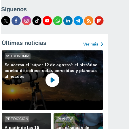
Síguenos
Últimas noticias
Ver más
ASTRONOMÍA
Se acerca el 'súper 12 de agosto': el histórico
combo de eclipse solar, perseidas y planetas
alineados
PREDICCIÓN
PLANTAS
A partir de las 15
Las cáscaras de