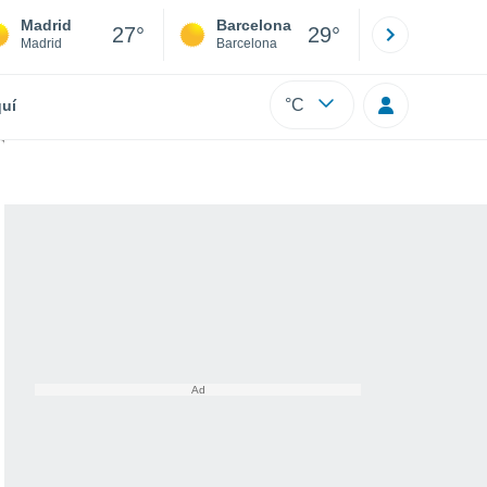
Madrid
Barcelona
Sevilla
27°
29°
Madrid
Barcelona
Sevilla
°C
uí
ciosos