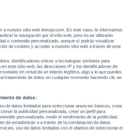
ial para suprimir los ruidos en una
e la creciente contaminación acústica en
er a nuestro sitio web tiempo.com. En este caso, te informamos
tizar la navegación por el sitio web, pero no se utilizarán
dad o contenido personalizado, aunque sí podrás visualizar
ción de cookies y acceder a nuestro sitio web a través de este
es, identificadores únicos o tecnologías similares para
n este sitio web, las direcciones IP y los identificadores de
rsonales en virtud de un interés legítimo, algo a lo que puedes
 al tratamiento de datos en cualquier momento haciendo clic en
miento de datos:
uso de datos limitados para seleccionar anuncios básicos, crear
ccionar la publicidad personalizada, crear un perfil para
ontenido personalizado, medir el rendimiento de la publicidad,
vés de estadísticas o a través de la combinación de datos
rvicios, uso de datos limitados con el objetivo de seleccionar el