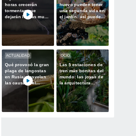
horas crecerán
huevo pueden tener
tormentas que
una segunda vida en
dejarán lluvias muy
el jardín: así puedes
fuertes, granizo y
utilizarlas
reventones en el
correctamente con
este peninsular
tus plantas
ACTUALIDAD
OCIO
Qué provocó la gran
Las 5 estaciones de
plaga de langostas
tren más bonitas del
en Rusia: desvelan
mundo: las joyas de
las causas del
la arquitectura
gigantesco enjambre
donde da gusto
que invadió
perder el viaje
Daguestán