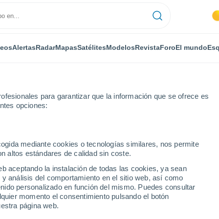
deos
Alertas
Radar
Mapas
Satélites
Modelos
Revista
Foro
El mundo
Esq
ONOMÍA
PLANTAS
OCIO
REVISTA
ofesionales para garantizar que la información que se ofrece es
entes opciones:
ecogida mediante cookies o tecnologías similares, nos permite
on altos estándares de calidad sin coste.
científicos del MIT prueban nuevos materiales para crear espacios silen
eb aceptando la instalación de todas las cookies, ya sean
 y análisis del comportamiento en el sitio web, así como
ntenido personalizado en función del mismo. Puedes consultar
s científicos del MIT
alquier momento el consentimiento pulsando el botón
uestra página web.
ales para crear espacios