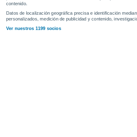
contenido.
Datos de localización geográfica precisa e identificación mediant
personalizados, medición de publicidad y contenido, investigació
Ver nuestros 1199 socios
Se ha creado una tela casi tan gruesa como un cabello h
News
Laura Batista Faz
Meteored Chile
Investigadores del Massachusetts Inst
resultado de un estudio multidisciplin
capaz de suprimir el sonido indese