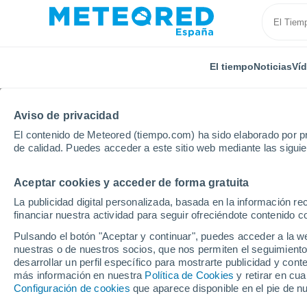
El tiempo
Noticias
Ví
TODAS
ACTUALIDAD
CIENCIA
PREDICCIÓN
ASTR
Aviso de privacidad
El contenido de Meteored (tiempo.com) ha sido elaborado por pr
de calidad. Puedes acceder a este sitio web mediante las sigui
Aceptar cookies y acceder de forma gratuita
La publicidad digital personalizada, basada en la información r
financiar nuestra actividad para seguir ofreciéndote contenido c
Inicio
Noticias
Ciencia
Atenuando el ruido: los 
Pulsando el botón "Aceptar y continuar", puedes acceder a la w
nuestras o de nuestros socios, que nos permiten el seguimiento
desarrollar un perfil específico para mostrarte publicidad y co
Atenuando el ruido: lo
más información en nuestra
Política de Cookies
y retirar en cu
Configuración de cookies
que aparece disponible en el pie de n
prueban nuevos materi