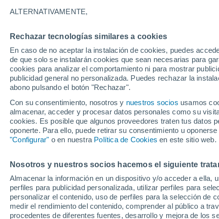
silenciosos
ALTERNATIVAMENTE,
Unos científicos han diseñado un mater
Rechazar tecnologías similares a cookies
habitación. Una muy buena noticia ant
En caso de no aceptar la instalación de cookies, puedes acced
de que solo se instalarán cookies que sean necesarias para garan
nuestras ciudades.
cookies para analizar el comportamiento ni para mostrar publici
publicidad general no personalizada. Puedes rechazar la instala
abono pulsando el botón "Rechazar".
Con su consentimiento, nosotros y
nuestros socios
usamos cooki
almacenar, acceder y procesar datos personales como su visita e
cookies. Es posible que algunos proveedores traten tus datos pe
oponerte. Para ello, puede retirar su consentimiento u oponerse
"Configurar"
o en nuestra
Política de Cookies
en este sitio web.
Nosotros y nuestros socios hacemos el siguiente trata
Almacenar la información en un dispositivo y/o acceder a ella, 
perfiles para publicidad personalizada, utilizar perfiles para sele
personalizar el contenido, uso de perfiles para la selección de c
medir el rendimiento del contenido, comprender al público a tra
procedentes de diferentes fuentes, desarrollo y mejora de los se