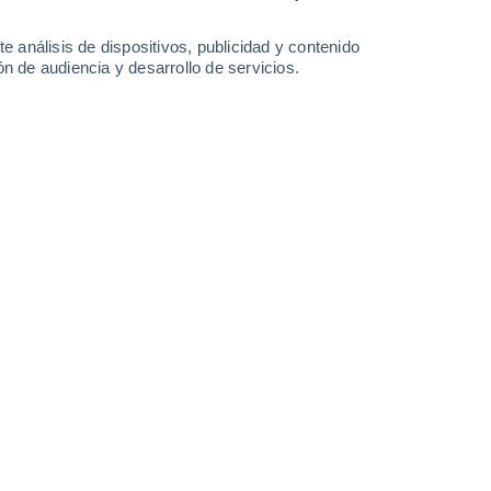
e análisis de dispositivos, publicidad y contenido
n de audiencia y desarrollo de servicios.
umano capaz de suprimir el ruido no deseado. Crédito: MIT
18/05/2024 17:15
6 min
itute of Technology (MIT) han publicado el
ario para desarrollar
una tela de seda
ado
.