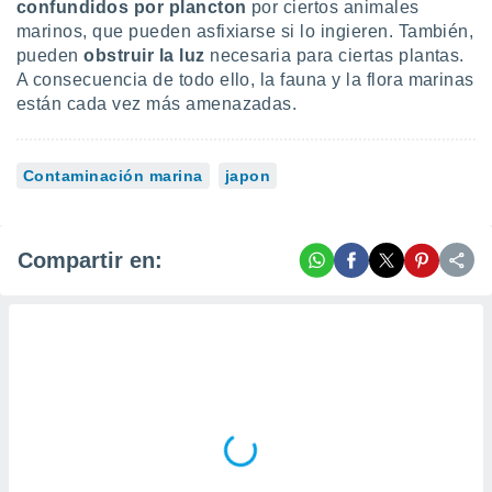
 seleccionar
confundidos por plancton
por ciertos animales
o.
marinos, que pueden asfixiarse si lo ingieren. También,
pueden
obstruir la luz
necesaria para ciertas plantas.
calización
precisa e
A consecuencia de todo ello, la fauna y la flora marinas
ión mediante
están cada vez más amenazadas.
, publicidad
Contaminación marina
japon
dos,
 publicidad
,
ón de
Compartir en:
 desarrollo
s.
tros 1199
ios