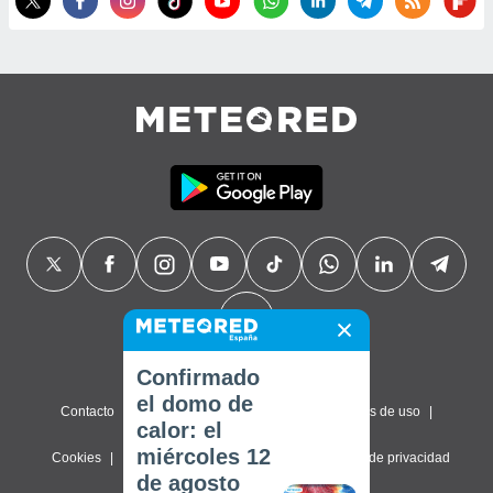
Confirmado
el domo de
Contacto
Sobre nosotros
FAQ
Términos de uso
calor: el
miércoles 12
Cookies
Política de privacidad
Configuración de privacidad
de agosto