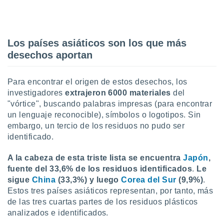
uedes
uestro sitio
.com. En
te
 de que
Los países asiáticos son los que más
talarán
desechos aportan
e sean
para
a
Para encontrar el origen de estos desechos, los
por el sitio
investigadores
extrajeron 6000 materiales
del
o se
"vórtice", buscando palabras impresas (para encontrar
cookies para
un lenguaje reconocible), símbolos o logotipos. Sin
embargo, un tercio de los residuos no pudo ser
nto ni para
licidad o
identificado.
ado, aunque
A la cabeza de esta triste lista se encuentra
Japón
,
sualizar
fuente del 33,6% de los residuos identificados
.
Le
general no
sigue
China
(33,3%) y luego
Corea del Sur
(9,9%)
.
ada. Puedes
Estos tres países asiáticos representan, por tanto, más
 instalación
de las tres cuartas partes de los residuos plásticos
y acceder a
io web a
analizados e identificados.
ste abono