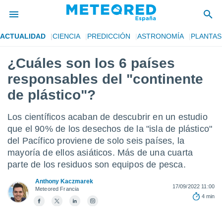
ACTUALIDAD
CIENCIA
PREDICCIÓN
ASTRONOMÍA
PLANTAS
privacidad
¿Cuáles son los 6 países
o de
tiempo.com)
responsables del "continente
borado por
es para
de plástico"?
ue la
 que se
Los científicos acaban de descubrir en un estudio
e calidad.
eder a este
que el 90% de los desechos de la "isla de plástico"
ediante las
del Pacífico proviene de solo seis países, la
opciones:
mayoría de ellos asiáticos. Más de una cuarta
parte de los residuos son equipos de pesca.
ookies y
e forma
Anthony Kaczmarek
17/09/2022 11:00
Meteored Francia
d digital
4 min
ada, basada
mación