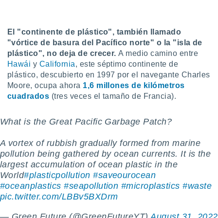
ediante
ecnologías
nos permite
estra
El "continente de plástico", también llamado
ara seguir
"vórtice de basura del Pacífico norte" o la "isla de
e contenido
plástico", no deja de crecer.
A medio camino entre
stándares
ACEPTAR
Hawái
y
California
, este séptimo continente de
sin coste.
Y
plástico, descubierto en 1997 por el navegante Charles
CONTINUAR
 botón
Moore, ocupa ahora
1,6 millones de kilómetros
continuar",
cuadrados
(tres veces el tamaño de Francia).
der a la
CONFIGURACIÓN
ndo la
 de todas
What is the Great Pacific Garbage Patch?
, ya sean
de nuestros
A vortex of rubbish gradually formed from marine
 nos
pollution being gathered by ocean currents. It is the
largest accumulation of ocean plastic in the
 y análisis
World
#plasticpollution
#saveourocean
tamiento en
b, así como
#oceanplastics
#seapollution
#microplastics
#waste
un perfil
pic.twitter.com/LBBv5BXDrm
para
ublicidad y
— Green Future (@GreenFutureYT)
August 31, 2022