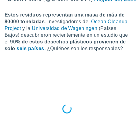
do en
 mismo.
Estos residuos representan una masa de más de
sultar más
80000 toneladas.
Investigadores del
Ocean Cleanup
 en nuestra
Project
y la
Universidad de Wageningen
(Países
 Cookies
y
Bajos) descubrieron recientemente en un estudio que
ualquier
el
90% de estos desechos plásticos provienen de
solo
seis países
.
¿Quiénes son los responsables?
ento
 botón
ación de
kies
 disponible
e nuestra
.
IVAMENTE,
as
 a cookies
 no aceptar
ón de