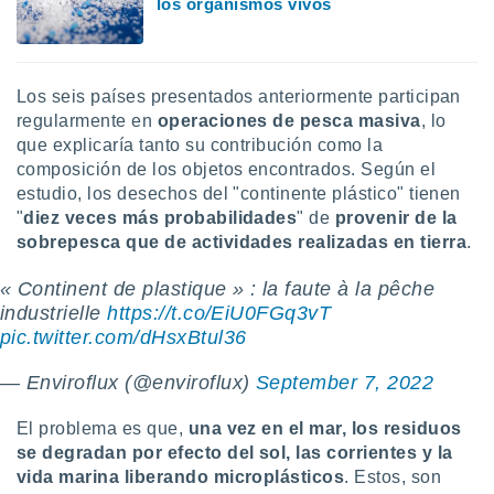
los organismos vivos
idad
a, utilizar
a
 la
Los seis países presentados anteriormente participan
da, crear un
regularmente en
operaciones de pesca masiva
, lo
personalizar
que explicaría tanto su contribución como la
o, uso de
composición de los objetos encontrados. Según el
a la
estudio, los desechos del "continente plástico" tienen
e contenido
"
diez veces más probabilidades
" de
provenir de la
do, medir el
sobrepesca que de actividades realizadas en tierra
.
 de la
medir el
 del
« Continent de plastique » : la faute à la pêche
 comprender
industrielle
https://t.co/EiU0FGq3vT
 través de
pic.twitter.com/dHsxBtul36
s o a través
nación de
— Enviroflux (@enviroflux)
September 7, 2022
edentes de
fuentes,
El problema es que,
una vez en el mar, los residuos
y mejora de
se degradan por efecto del sol, las corrientes y la
os, uso de
ados con el
vida marina liberando microplásticos
. Estos, son