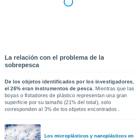
ento u
 de datos
er momento
ic en
o en
 Cookies
en
eb.
La relación con el problema de la
sobrepesca
y
socios
el
De los objetos identificados por los investigadores,
to de
el 26% eran instrumentos de pesca
. Mientras que las
boyas o flotadores de plástico representan una gran
superficie por su tamaño (21% del total), solo
la
 en un
corresponden al 3% de los objetos encontrados .
 y/o acceder
 de datos
ara
 anuncios
Los microplásticos y nanoplásticos en
ar perfiles