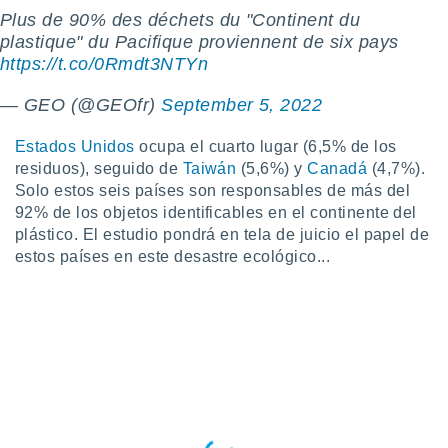
 botón
Plus de 90% des déchets du "Continent du
.
plastique" du Pacifique proviennent de six pays
https://t.co/0Rmdt3NTYn
nto,
— GEO (@GEOfr)
September 5, 2022
cios
kies,
Estados Unidos
ocupa el cuarto lugar (6,5% de los
ores únicos
residuos), seguido de
Taiwán
(5,6%) y
Canadá
(4,7%).
as similares
Solo estos seis países son responsables de más del
nar,
92% de los objetos identificables en el continente del
rocesar
plástico. El estudio pondrá en tela de juicio el papel de
onales como
 este sitio
estos países en este desastre ecológico...
recciones IP
ficadores de
 posible
s
 traten tus
nales en
 interés
go a lo que
nerte. Para
retirar su